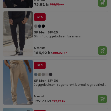
75,82 kr
175,72 kr
-57%
SF Men SF425
Slim fit joggebukser for menn
Nærst:
166,92 kr
388,02 kr
-52%
SF Men SF430
Joggebukser i regenerert bomull og resirkulert polyester
Nærst:
177,73 kr
372,19 kr