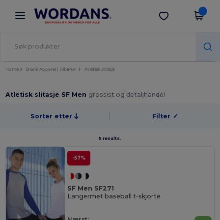
×
Wordans-app
Last ned app
Bedre priser i appen!
Home
Blank Apparel | Tilbehør
Atletisk slitasje
Atletisk slitasje SF Men
grossist og detaljhandel
Sorter etter
Filter
✓
5 results.
-57%
SF Men SF271
Langermet baseball t-skjorte
Nærst: