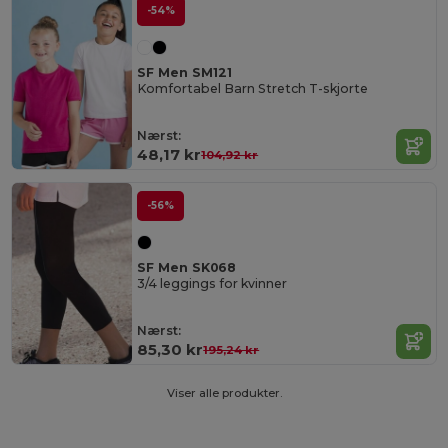
-54%
SF Men SM121
Komfortabel Barn Stretch T-skjorte
Nærst:
48,17 kr
104,92 kr
-56%
SF Men SK068
3/4 leggings for kvinner
Nærst:
85,30 kr
195,24 kr
Viser alle produkter.