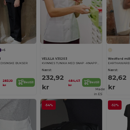
+6
1
VELILLA V35203
Westford mil
DISINSKE BUKSER
KVINNES TUNIKA MED SNAP -KNAPPER
Nærst:
Nærst:
232,92
82,62
283,10
484,47
Bestill
Bestill
kr
kr
kr
kr
Made
in
ES
-54%
-52%