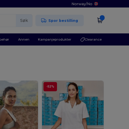
Norway
/
No
Søk
Spor bestilling
lbehør
Annen
Kampanjeprodukter
Clearance
-52%