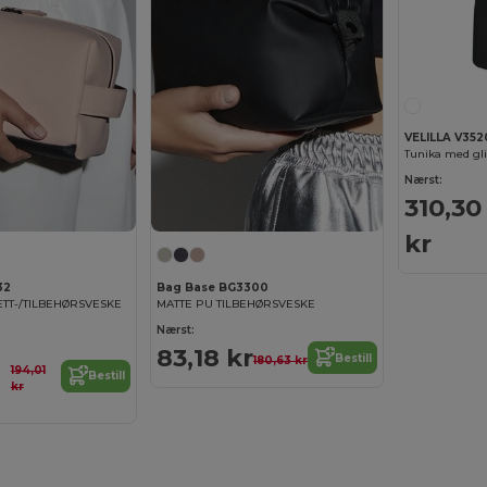
VELILLA V352
Tunika med gli
Nærst:
310,30
kr
32
Bag Base BG3300
ETT-/TILBEHØRSVESKE
MATTE PU TILBEHØRSVESKE
Nærst:
83,18 kr
Bestill
180,63 kr
194,01
Bestill
kr