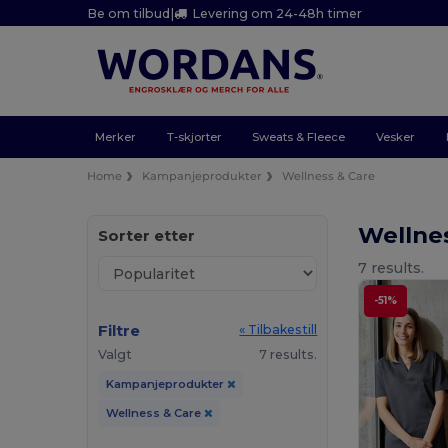
Be om tilbud
|
Levering om 24-48h timer
Merker
T-skjorter
Sweats & Fleece
Vesker
Home
Kampanjeprodukter
Wellness & Care
Wellne
Sorter etter
7 results.
-51%
Filtre
« Tilbakestill
Valgt
7 results.
Kampanjeprodukter
Wellness & Care