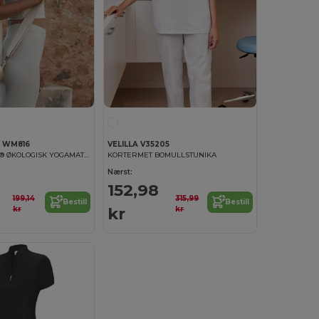
l WM816
VELILLA V35205
EARTHAWARE® ØKOLOGISK YOGAMATTEVESKE
KORTERMET BOMULLSTUNIKA
Nærst:
152,98
199,14
315,99
Bestill
Bestill
kr
kr
kr