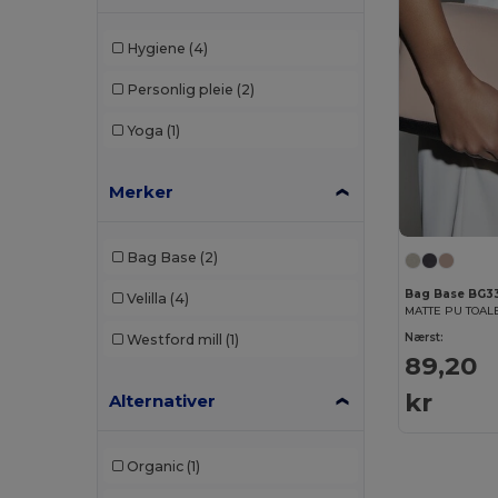
Hygiene
(4)
Personlig pleie
(2)
Yoga
(1)
Merker
Bag Base
(2)
Bag Base BG3
Velilla
(4)
MATTE PU TOAL
Nærst:
Westford mill
(1)
89,20
kr
Alternativer
Organic
(1)