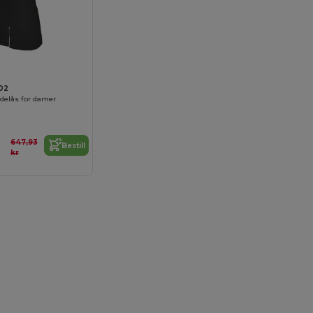
02
delås for damer
647,93
Bestill
kr