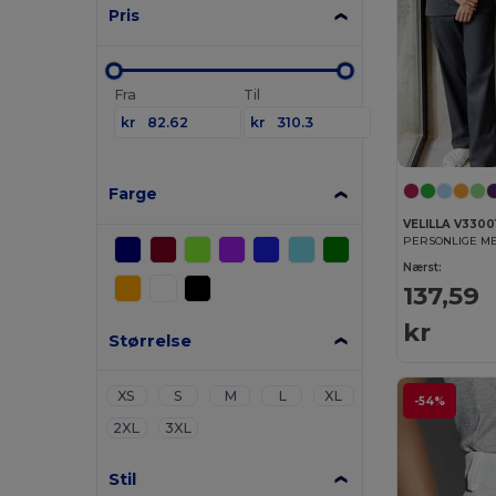
Pris
Fra
Til
kr
kr
Farge
VELILLA V3300
PERSONLIGE ME
Nærst:
137,59
kr
Størrelse
XS
S
M
L
XL
-54%
2XL
3XL
Stil