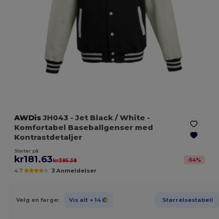
AWDis
JH043
- Jet Black / White
-
Komfortabel Baseballgenser med
Kontrastdetaljer
Starter på
kr181.63
-
54
%
kr395.38
4.7
3 Anmeldelser
Velg en farge:
Vis alt
+ 14
Størrelsestabell