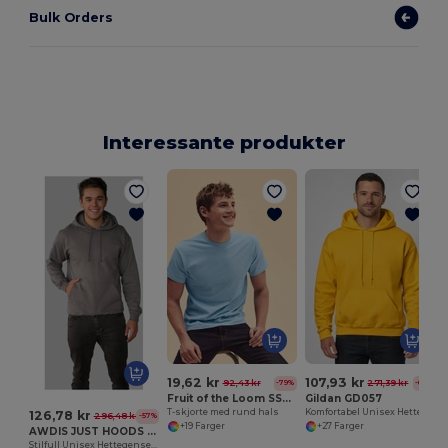
Bulk Orders
Interessante produkter
19,62 kr
107,93 kr
92,43 kr
271,39 kr
-79%
-60%
Fruit of the Loom SS048
Gildan GD057
T-skjorte med rund hals
Komfortabel Unisex Hettegenser for Hverdagsbruk
126,78 kr
296,48 kr
-57%
+19 Farger
+27 Farger
AWDIS JUST HOODS JH001
Stilfull Unisex Hettegenser for Alle Årstider