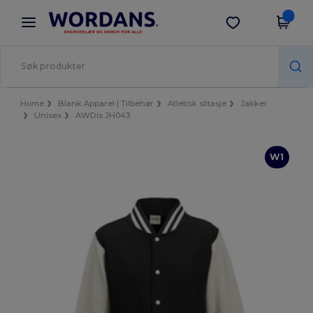
×
Wordans-app
Last ned app
Bedre priser i appen!
Home
Blank Apparel | Tilbehør
Atletisk slitasje
Jakker
Unisex
AWDis JH043
W1