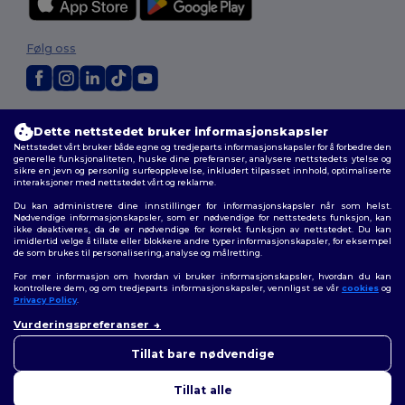
Følg oss
2026. Alle rettigheter forbeholdt
Dette nettstedet bruker informasjonskapsler
Generelle Vilkår
|
personvernerklæring
|
Retningslinjer for
Nettstedet vårt bruker både egne og tredjeparts informasjonskapsler for å forbedre den
informasjonskapsler
|
Nettstedsoversikt
generelle funksjonaliteten, huske dine preferanser, analysere nettstedets ytelse og
sikre en jevn og personlig surfeopplevelse, inkludert tilpasset innhold, optimaliserte
interaksjoner med nettstedet vårt og reklame.
Du kan administrere dine innstillinger for informasjonskapsler når som helst.
Nødvendige informasjonskapsler, som er nødvendige for nettstedets funksjon, kan
ikke deaktiveres, da de er nødvendige for korrekt funksjon av nettstedet. Du kan
imidlertid velge å tillate eller blokkere andre typer informasjonskapsler, for eksempel
de som brukes til personalisering, analyse og målretting.
For mer informasjon om hvordan vi bruker informasjonskapsler, hvordan du kan
kontrollere dem, og om tredjeparts informasjonskapsler, vennligst se vår
cookies
og
Privacy Policy
.
Vurderingspreferanser
👋
Hei
Hvis du har spørsmål eller
Tillat bare nødvendige
bekymringer, kan du kontakte
oss når som helst. Chatboten
Tillat alle
vår er her for å hjelpe.