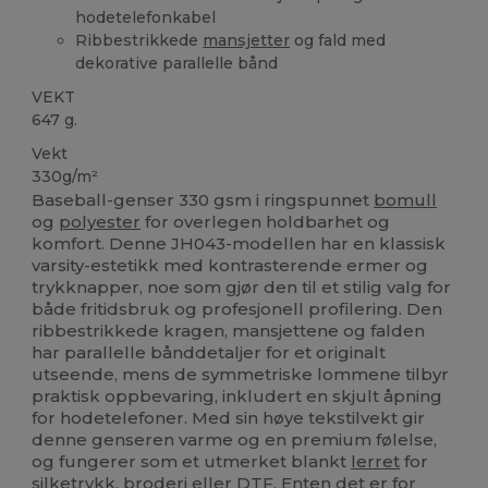
hodetelefonkabel
Ribbestrikkede
mansjetter
og fald med
dekorative parallelle bånd
VEKT
647 g.
Vekt
330g/m²
Baseball-genser 330 gsm i ringspunnet
bomull
og
polyester
for overlegen holdbarhet og
komfort. Denne JH043-modellen har en klassisk
varsity-estetikk med kontrasterende ermer og
trykknapper, noe som gjør den til et stilig valg for
både fritidsbruk og profesjonell profilering. Den
ribbestrikkede kragen, mansjettene og falden
har parallelle bånddetaljer for et originalt
utseende, mens de symmetriske lommene tilbyr
praktisk oppbevaring, inkludert en skjult åpning
for hodetelefoner. Med sin høye tekstilvekt gir
denne genseren varme og en premium følelse,
og fungerer som et utmerket blankt
lerret
for
silketrykk,
broderi
eller DTF. Enten det er for