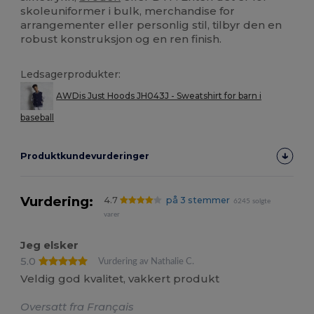
skoleuniformer i bulk, merchandise for
arrangementer eller personlig stil, tilbyr den en
robust konstruksjon og en ren finish.
Ledsagerprodukter:
AWDis Just Hoods JH043J - Sweatshirt for barn i
baseball
Produktkundevurderinger
Vurdering:
4.7
på 3 stemmer
6245 solgte
varer
Jeg elsker
5.0
Vurdering av Nathalie C.
Veldig god kvalitet, vakkert produkt
Oversatt fra Français