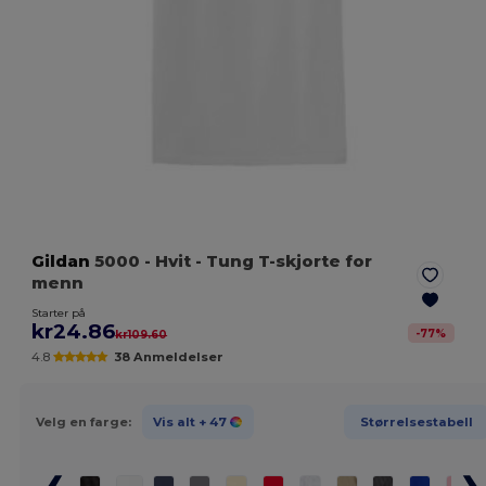
Gildan
5000
- Hvit
- Tung T-skjorte for
menn
Starter på
kr24.86
-
77
%
kr109.60
4.8
38 Anmeldelser
Velg en farge:
Vis alt
+ 47
Størrelsestabell