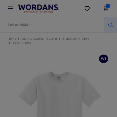
×
Wordans-app
Last ned app
Bedre priser i appen!
Home
Blank Apparel | Tilbehør
T-skjorter
Men
Gildan 5000
W1