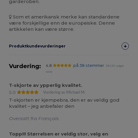
garderoben.
Som et amerikansk merke kan standardene
være forskjellige enn de europeiske. Denne
artikkelen kan være større.
Produktkundevurderinger
Vurdering:
4.8
på 38 stemmer
28135 solgte
varer
T-skjorte av ypperlig kvalitet.
5.0
Vurdering av Michael M.
T-skjorten er kjempebra, den er av veldig god
kvalitet – jeg anbefaler den
Oversatt fra Français
Topp!!! Størrelsen er veldig stor, velg en