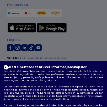
Fraktmetoder
Følg oss
2026. Alle rettigheter forbeholdt
Generelle Vilkår
|
personvernerklæring
|
Retningslinjer for
informasjonskapsler
|
Nettstedsoversikt
Dette nettstedet bruker informasjonskapsler
Nettstedet vårt bruker både egne og tredjeparts informasjonskapsler for å forbedre den
generelle funksjonaliteten, huske dine preferanser, analysere nettstedets ytelse og
sikre en jevn og personlig surfeopplevelse, inkludert tilpasset innhold, optimaliserte
interaksjoner med nettstedet vårt og reklame.
Du kan administrere dine innstillinger for informasjonskapsler når som helst.
Nødvendige informasjonskapsler, som er nødvendige for nettstedets funksjon, kan
ikke deaktiveres, da de er nødvendige for korrekt funksjon av nettstedet. Du kan
imidlertid velge å tillate eller blokkere andre typer informasjonskapsler, for eksempel
de som brukes til personalisering, analyse og målretting.
For mer informasjon om hvordan vi bruker informasjonskapsler, hvordan du kan