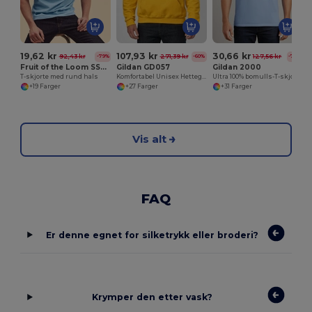
19,62 kr
107,93 kr
30,66 kr
92,43 kr
271,39 kr
127,56 kr
-79%
-60%
-76%
Fruit of the Loom SS048
Gildan GD057
Gildan 2000
T-skjorte med rund hals
Komfortabel Unisex Hettegenser for Hverdagsbruk
Ultra 100% bomulls-T-skjorte for menn
+19 Farger
+27 Farger
+31 Farger
Vis alt
FAQ
Er denne egnet for silketrykk eller broderi?
Krymper den etter vask?