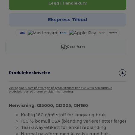
Legg I Handlekurv
Ekspress Tilbud
Rask frakt
Produktbeskrivelse
Vær oppmerksom på at fargen på produktbildet kan avvike fra den faktiske
produktfargen på grunn av skjermkalibrering.
Henvisning: GI5000, GD005, GN180
Kraftig 180 g/m² stoff for langvarig bruk
100 %
bomull
USA (blanding varierer etter farge)
Tear-away-etikett for enkel rebranding
Normal passform med klassisk rund hals