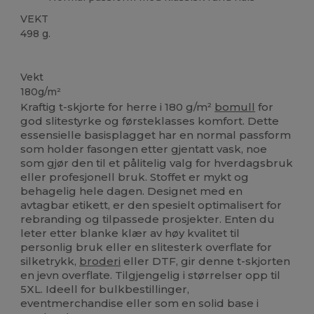
VEKT
498 g.
Tilpasset
Høy lagerbeholdning
Vekt
180g/m²
Kraftig t-skjorte for herre i 180 g/m²
bomull
for
god slitestyrke og førsteklasses komfort. Dette
essensielle basisplagget har en normal passform
som holder fasongen etter gjentatt vask, noe
som gjør den til et pålitelig valg for hverdagsbruk
eller profesjonell bruk. Stoffet er mykt og
behagelig hele dagen. Designet med en
avtagbar etikett, er den spesielt optimalisert for
rebranding og tilpassede prosjekter. Enten du
leter etter blanke klær av høy kvalitet til
personlig bruk eller en slitesterk overflate for
silketrykk,
broderi
eller DTF, gir denne t-skjorten
en jevn overflate. Tilgjengelig i størrelser opp til
5XL. Ideell for bulkbestillinger,
eventmerchandise eller som en solid base i