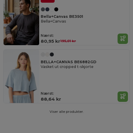
Bella+Canvas BE3501
Bella+Canvas
Nærst:
80,95 kr
195,01 kr
BELLA+CANVAS BE6882GD
Vasket ut cropped t-skjorte
Nærst:
88,64 kr
Viser alle produkter.