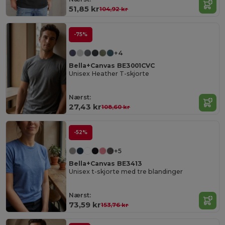
51,85 kr
104,92 kr
-75%
+4
Bella+Canvas BE3001CVC
Unisex Heather T-skjorte
Nærst:
27,43 kr
108,60 kr
-52%
+5
Bella+Canvas BE3413
Unisex t-skjorte med tre blandinger
Nærst:
73,59 kr
153,76 kr