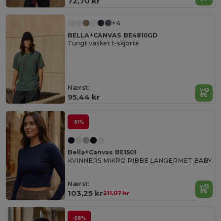
72,70 kr
+4
BELLA+CANVAS BE4810GD
Tungt vasket t-skjorte
Nærst:
95,44 kr
-51%
Bella+Canvas BE1501
KVINNERS MIKRO RIBBE LANGERMET BABY
Nærst:
103,25 kr
211,07 kr
-58%