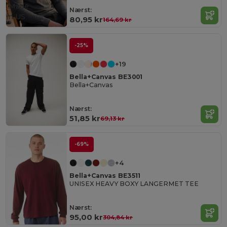
Made
Nærst:
in
US
80,95 kr
164,69 kr
-25%
+19
Bella+Canvas BE3001
Bella+Canvas
Nærst:
51,85 kr
69,13 kr
-69%
+4
Bella+Canvas BE3511
UNISEX HEAVY BOXY LANGERMET TEE
Nærst:
95,00 kr
304,84 kr