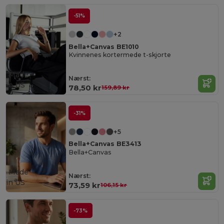
-51%
+2
Bella+Canvas BE1010
Kvinnenes kortermede t-skjorte
Made
Nærst:
in
US
78,50 kr
159,89 kr
-31%
+5
Bella+Canvas BE3413
Bella+Canvas
Made
Nærst:
in
US
73,59 kr
106,15 kr
-73%