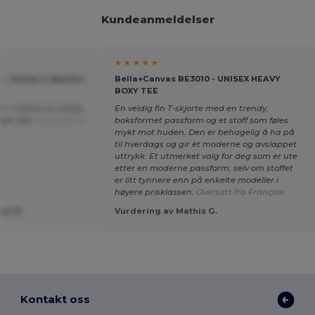
Kundeanmeldelser
★ ★ ★ ★ ★
- Unisex t-skjorte i
Bella+Canvas BE3010 - UNISEX HEAVY
BOXY TEE
, t-skjorte av veldig
En veldig fin T-skjorte med en trendy,
aler det.
Oversatt fra
boksformet passform og et stoff som føles
mykt mot huden. Den er behagelig å ha på
til hverdags og gir et moderne og avslappet
uttrykk. Et utmerket valg for deg som er ute
etter en moderne passform, selv om stoffet
er litt tynnere enn på enkelte modeller i
høyere prisklassen.
Oversatt fra Français
ea M.
Vurdering av Mathis G.
Kontakt oss