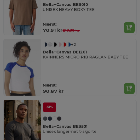
Bella+Canvas BE3010
UNISEX HEAVY BOXY TEE
Nærst:
70,91 kr
213,30 kr
+2
Bella+Canvas BE1201
KVINNERS MICRO RIB RAGLAN BABY TEE
Nærst:
90,87 kr
-51%
Bella+Canvas BE3501
Unisex langermet t-skjorte