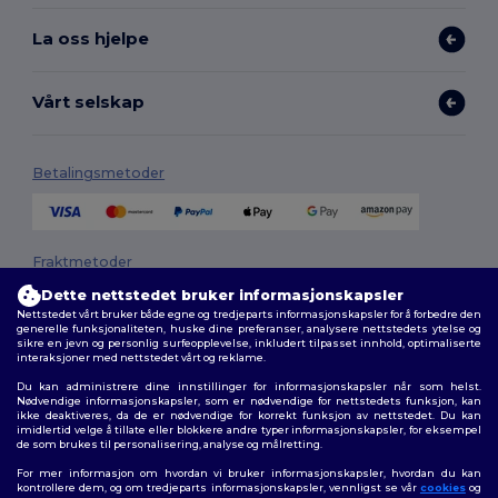
La oss hjelpe
Vårt selskap
Betalingsmetoder
Fraktmetoder
Dette nettstedet bruker informasjonskapsler
Nettstedet vårt bruker både egne og tredjeparts informasjonskapsler for å forbedre den
generelle funksjonaliteten, huske dine preferanser, analysere nettstedets ytelse og
sikre en jevn og personlig surfeopplevelse, inkludert tilpasset innhold, optimaliserte
interaksjoner med nettstedet vårt og reklame.
Du kan administrere dine innstillinger for informasjonskapsler når som helst.
Nødvendige informasjonskapsler, som er nødvendige for nettstedets funksjon, kan
ikke deaktiveres, da de er nødvendige for korrekt funksjon av nettstedet. Du kan
Følg oss
imidlertid velge å tillate eller blokkere andre typer informasjonskapsler, for eksempel
de som brukes til personalisering, analyse og målretting.
For mer informasjon om hvordan vi bruker informasjonskapsler, hvordan du kan
kontrollere dem, og om tredjeparts informasjonskapsler, vennligst se vår
cookies
og