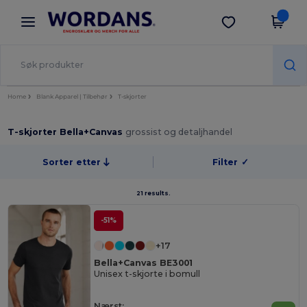
×
Wordans-app
Last ned app
Bedre priser i appen!
Home
Blank Apparel | Tilbehør
T-skjorter
T-skjorter Bella+Canvas
grossist og detaljhandel
Sorter etter
Filter
✓
21 results.
-51%
+17
Bella+Canvas BE3001
Unisex t-skjorte i bomull
Nærst: