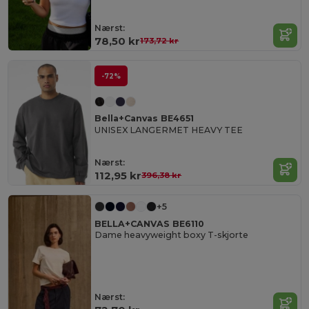
Nærst:
78,50 kr
173,72 kr
-72%
Bella+Canvas BE4651
UNISEX LANGERMET HEAVY TEE
Nærst:
112,95 kr
396,38 kr
+5
BELLA+CANVAS BE6110
Dame heavyweight boxy T-skjorte
Nærst: