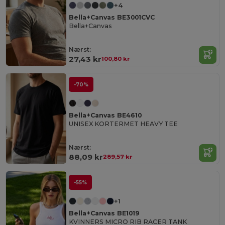
+4
Bella+Canvas BE3001CVC
Bella+Canvas
Nærst:
27,43 kr
100,80 kr
-70%
Bella+Canvas BE4610
UNISEX KORTERMET HEAVY TEE
Nærst:
88,09 kr
289,57 kr
-55%
+1
Bella+Canvas BE1019
KVINNERS MICRO RIB RACER TANK