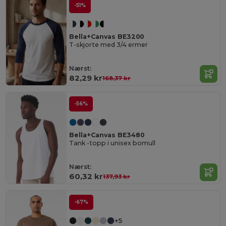
-51%
Bella+Canvas BE3200
T-skjorte med 3/4 ermer
Nærst:
82,29 kr
168,37 kr
-56%
Bella+Canvas BE3480
Tank -topp i unisex bomull
Nærst:
60,32 kr
137,93 kr
-67%
+5