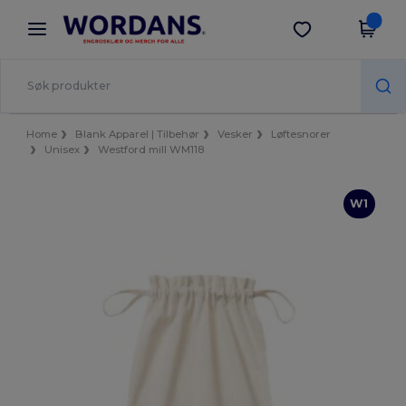
×
Wordans-app
Last ned app
Bedre priser i appen!
Home
Blank Apparel | Tilbehør
Vesker
Løftesnorer
Unisex
Westford mill WM118
W1