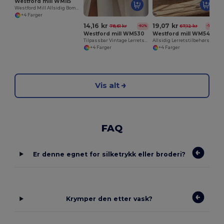
Westford mill WM115
Westford Mill Allsidig Bomullsveske
+4 Farger
14,16 kr
19,07 kr
78,61 kr
67,12 kr
-82%
-72%
Westford mill WM530
Westford mill WM540
Tilpassbar Vintage Lerretstilbehørveske
Allsidig Lerretstilbehørspose for Tilpasning
+4 Farger
+4 Farger
Vis alt
FAQ
Er denne egnet for silketrykk eller broderi?
Krymper den etter vask?