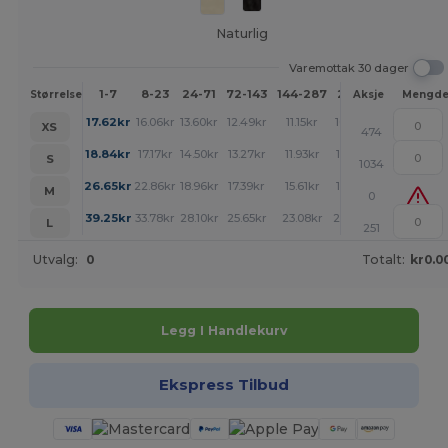
Naturlig
Varemottak 30 dager
1-7
8-23
24-71
72-143
144-287
288 +
Mer
Størrelse
Aksje
Mengd
+
17.62
kr
16.06
kr
13.60
kr
12.49
kr
11.15
kr
10.82
kr
XS
474
+
18.84
kr
17.17
kr
14.50
kr
13.27
kr
11.93
kr
11.48
kr
S
1034
+
26.65
kr
22.86
kr
18.96
kr
17.39
kr
15.61
kr
15.50
kr
M
0
+
39.25
kr
33.78
kr
28.10
kr
25.65
kr
23.08
kr
22.86
kr
L
251
Utvalg:
0
Totalt:
kr0.0
Legg I Handlekurv
Ekspress Tilbud