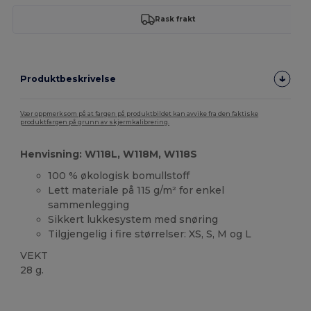
Rask frakt
Produktbeskrivelse
Vær oppmerksom på at fargen på produktbildet kan avvike fra den faktiske
produktfargen på grunn av skjermkalibrering.
Henvisning: W118L, W118M, W118S
100 % økologisk bomullstoff
Lett materiale på 115 g/m² for enkel
sammenlegging
Sikkert lukkesystem med snøring
Tilgjengelig i fire størrelser: XS, S, M og L
VEKT
28 g.
Organic
Tilpasset
Organic
Organic
Organic
Høy lagerbeholdning