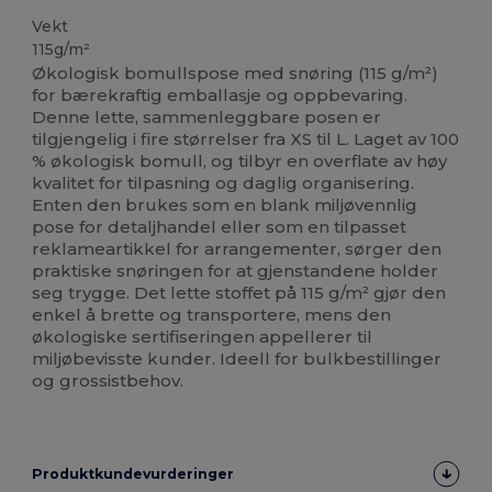
Vekt
115g/m²
Økologisk bomullspose med snøring (115 g/m²)
for bærekraftig emballasje og oppbevaring.
Denne lette, sammenleggbare posen er
tilgjengelig i fire størrelser fra XS til L. Laget av 100
% økologisk bomull, og tilbyr en overflate av høy
kvalitet for tilpasning og daglig organisering.
Enten den brukes som en blank miljøvennlig
pose for detaljhandel eller som en tilpasset
reklameartikkel for arrangementer, sørger den
praktiske snøringen for at gjenstandene holder
seg trygge. Det lette stoffet på 115 g/m² gjør den
enkel å brette og transportere, mens den
økologiske sertifiseringen appellerer til
miljøbevisste kunder. Ideell for bulkbestillinger
og grossistbehov.
Produktkundevurderinger