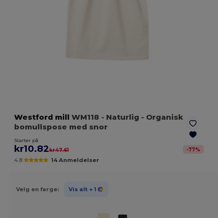
Westford mill
WM118
- Naturlig
- Organisk
bomullspose med snor
Starter på
kr10.82
-
77
%
kr47.61
4.8
14 Anmeldelser
Velg en farge:
Vis alt
+ 1