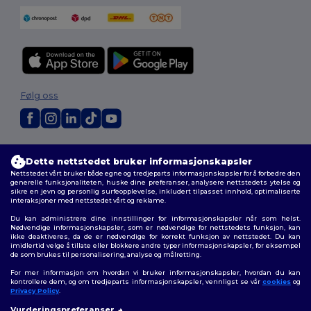
Følg oss
2026. Alle rettigheter forbeholdt
Dette nettstedet bruker informasjonskapsler
Generelle Vilkår
|
personvernerklæring
|
Retningslinjer for
informasjonskapsler
|
Nettstedsoversikt
Nettstedet vårt bruker både egne og tredjeparts informasjonskapsler for å forbedre den
generelle funksjonaliteten, huske dine preferanser, analysere nettstedets ytelse og
sikre en jevn og personlig surfeopplevelse, inkludert tilpasset innhold, optimaliserte
interaksjoner med nettstedet vårt og reklame.
Du kan administrere dine innstillinger for informasjonskapsler når som helst.
Nødvendige informasjonskapsler, som er nødvendige for nettstedets funksjon, kan
ikke deaktiveres, da de er nødvendige for korrekt funksjon av nettstedet. Du kan
imidlertid velge å tillate eller blokkere andre typer informasjonskapsler, for eksempel
de som brukes til personalisering, analyse og målretting.
For mer informasjon om hvordan vi bruker informasjonskapsler, hvordan du kan
kontrollere dem, og om tredjeparts informasjonskapsler, vennligst se vår
cookies
og
Privacy Policy
.
Vurderingspreferanser