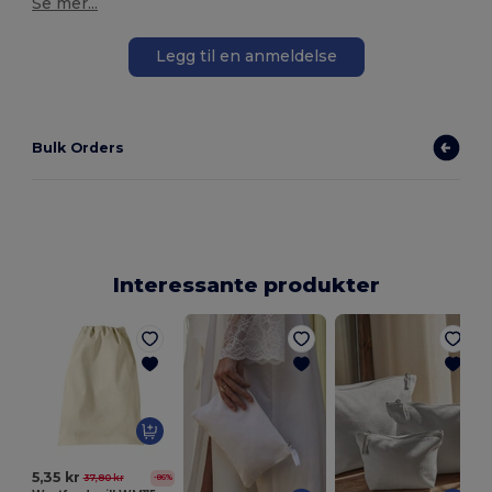
Se mer...
Legg til en anmeldelse
Bulk Orders
Interessante produkter
5,35 kr
37,80 kr
-86%