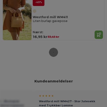
-49%
Westford mill WM411
Liten burlap gavepose
Nærst:
16,95 kr
33,45 kr
Kundeanmeldelser
★ ★ ★ ★ ★
 - Økologisk
Westford mill WM427 - Stor Jutesekk
pbevaringspose
med Trykkbar Lomme