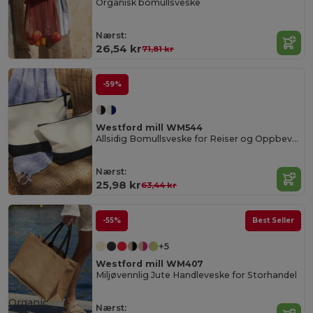
Organisk bomullsveske
Nærst:
26,54 kr
71,81 kr
-59%
Westford mill WM544
Allsidig Bomullsveske for Reiser og Oppbevaring
Nærst:
25,98 kr
63,44 kr
-55%
Best Seller
+5
Westford mill WM407
Miljøvennlig Jute Handleveske for Storhandel
Organic
Nærst: