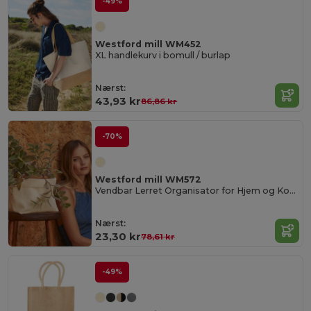
-49%
Westford mill WM452
XL handlekurv i bomull / burlap
Nærst:
43,93 kr
86,86 kr
-70%
Westford mill WM572
Vendbar Lerret Organisator for Hjem og Kontor
Nærst:
23,30 kr
78,61 kr
-49%