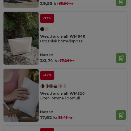
Cotton
29,55 kr
65,90 kr
-72%
Westford mill WM840
Organisk bomullspose
Nærst:
20,74 kr
73,26 kr
-47%
Westford mill WM520
Liten lomme i bomull
Organic
Nærst:
Cotton
17,62 kr
33,45 kr