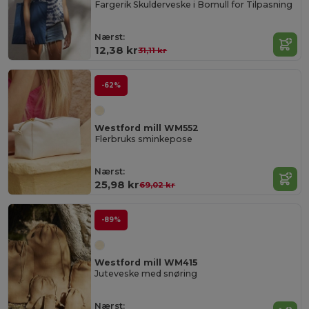
Fargerik Skulderveske i Bomull for Tilpasning
Nærst:
12,38 kr
31,11 kr
-62%
Westford mill WM552
Flerbruks sminkepose
Nærst:
25,98 kr
69,02 kr
-89%
Westford mill WM415
Juteveske med snøring
Nærst: