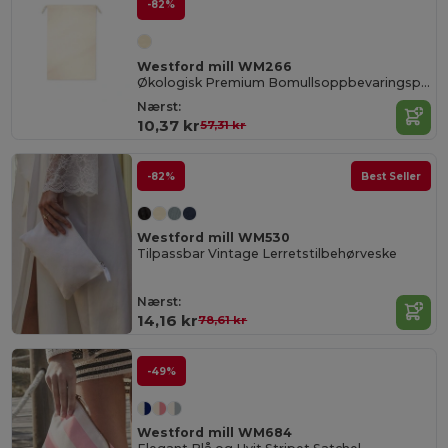
-82%
Westford mill WM266
Økologisk Premium Bomullsoppbevaringspose
Nærst:
10,37 kr
57,31 kr
-82%
Best Seller
Westford mill WM530
Tilpassbar Vintage Lerretstilbehørveske
Nærst:
14,16 kr
78,61 kr
-49%
Westford mill WM684