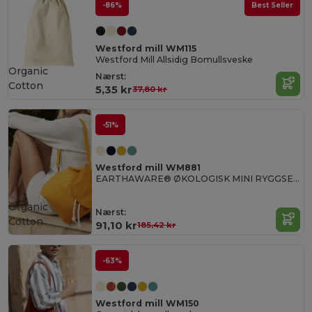
-86%
Best Seller
Westford mill WM115
Westford Mill Allsidig Bomullsveske
Organic
Nærst:
Cotton
5,35 kr
37,80 kr
-51%
Westford mill WM881
EARTHAWARE® ØKOLOGISK MINI RYGGSEKK
Organic
Nærst:
Cotton
91,10 kr
185,42 kr
-63%
Westford mill WM150