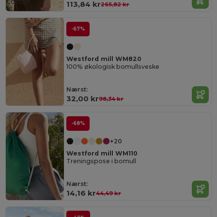
Cotton
113,84 kr
265,82 kr
-67%
Westford mill WM820
100% økologisk bomullsveske
Nærst:
32,00 kr
98,34 kr
-68%
+20
Westford mill WM110
Treningspose i bomull
Nærst:
14,16 kr
44,49 kr