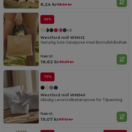
6,24 kr
58,54 kr
-52%
+3
Westford mill WM412
Naturlig Jute Gavepose med Bomullshåndtak
Nærst:
18,62 kr
39,03 kr
-72%
Westford mill WM540
Allsidig Lerretstilbehørspose for Tilpasning
Nærst:
19,07 kr
67,12 kr