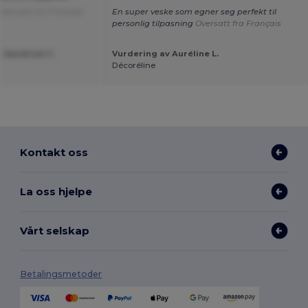
Oversatt fra Français
En super veske som egner seg perfekt til
personlig tilpasning
Oversatt fra Français
, Sandrine C.
Vurdering av Auréline L.
Décoréline
Kontakt oss
La oss hjelpe
Vårt selskap
Betalingsmetoder