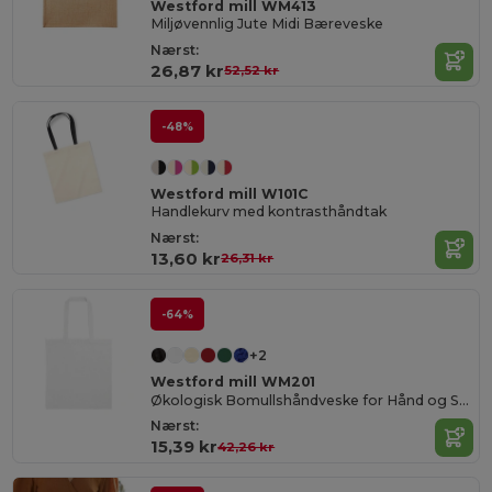
Westford mill WM413
Miljøvennlig Jute Midi Bæreveske
Nærst:
26,87 kr
52,52 kr
-48%
Westford mill W101C
Handlekurv med kontrasthåndtak
Nærst:
13,60 kr
26,31 kr
-64%
+2
Westford mill WM201
Økologisk Bomullshåndveske for Hånd og Skulder
Nærst:
15,39 kr
42,26 kr