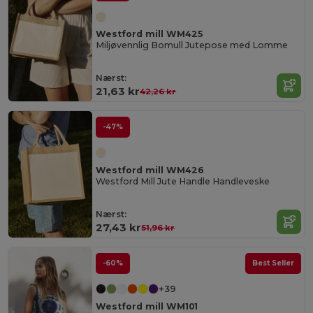
Westford mill WM425
Miljøvennlig Bomull Jutepose med Lomme
Nærst:
21,63 kr
42,26 kr
-47%
Westford mill WM426
Westford Mill Jute Handle Handleveske
Nærst:
27,43 kr
51,96 kr
-60%
Best Seller
+39
Westford mill WM101