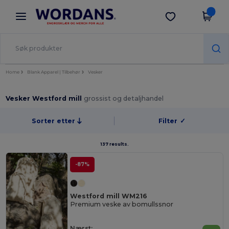
×
Wordans-app
Last ned app
Bedre priser i appen!
Home
Blank Apparel | Tilbehør
Vesker
Vesker Westford mill
grossist og detaljhandel
Sorter etter
Filter
✓
137 results.
-87%
Westford mill WM216
Premium veske av bomullssnor
Nærst: