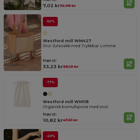
7,02 kr
52,96 kr
-50%
Westford mill WM427
Stor Jutesekk med Trykkbar Lomme
Organic
Nærst:
Cotton
33,23 kr
66,12 kr
-77%
Westford mill WM118
Organisk bomullspose med snor
Nærst:
10,82 kr
47,61 kr
-49%