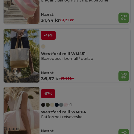
Elegant Blå og Hvit Stripet Satchel
Nærst:
31,44 kr
61,21 kr
-49%
Westford mill WM451
Bærepose i bomull / burlap
Organic
Nærst:
Cotton
36,57 kr
71,81 kr
-57%
+1
Westford mill WM814
Fatformet reiseveske
Organic
Nærst: