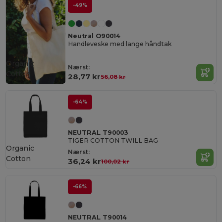
-49%
Neutral O90014
Handleveske med lange håndtak
Organic
Nærst:
Cotton
28,77 kr
56,08 kr
-64%
NEUTRAL T90003
TIGER COTTON TWILL BAG
Organic
Nærst:
Cotton
36,24 kr
100,02 kr
-66%
NEUTRAL T90014