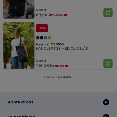
Organic
Nærst:
Cotton
67,90 kr
158,66 kr
-25%
Neutral O90053
HANDLEPOSE MED GLIDELÅS
Nærst:
135,36 kr
181,08 kr
Viser alle produkter.
Kontakt oss
La oss hjelpe