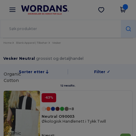
×
Wordans-app
Last ned app
Bedre priser i appen!
Home
Blank Apparel | Tilbehør
Vesker
Vesker Neutral
grossist og detaljhandel
Sorter etter
Filter
✓
Organic
Cotton
12 results.
-63%
+8
Neutral O90003
Økologisk Handlenett i Tykk Twill
Organic
Nærst: