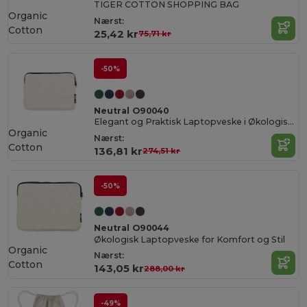
TIGER COTTON SHOPPING BAG
Organic
Nærst:
Cotton
25,42 kr
75,71 kr
-50%
Neutral O90040
Elegant og Praktisk Laptopveske i Økologisk Bomull
Organic
Nærst:
Cotton
136,81 kr
274,51 kr
-50%
Neutral O90044
Økologisk Laptopveske for Komfort og Stil
Organic
Nærst:
Cotton
143,05 kr
288,00 kr
-49%