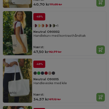
Cotton
40,70 kr
111,05 kr
-49%
+1
Neutral O90002
Handlekurv med kontrasthåndtak
Organic
Nærst:
Cotton
47,50 kr
92,77 kr
-49%
Neutral O90015
Handleveske med kile
Organic
Nærst:
Cotton
34,57 kr
67,12 kr