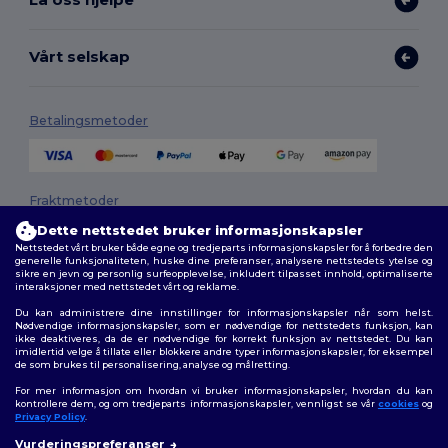
Vårt selskap
Betalingsmetoder
Fraktmetoder
Dette nettstedet bruker informasjonskapsler
Nettstedet vårt bruker både egne og tredjeparts informasjonskapsler for å forbedre den
generelle funksjonaliteten, huske dine preferanser, analysere nettstedets ytelse og
sikre en jevn og personlig surfeopplevelse, inkludert tilpasset innhold, optimaliserte
interaksjoner med nettstedet vårt og reklame.
Du kan administrere dine innstillinger for informasjonskapsler når som helst.
Nødvendige informasjonskapsler, som er nødvendige for nettstedets funksjon, kan
ikke deaktiveres, da de er nødvendige for korrekt funksjon av nettstedet. Du kan
Følg oss
imidlertid velge å tillate eller blokkere andre typer informasjonskapsler, for eksempel
de som brukes til personalisering, analyse og målretting.
For mer informasjon om hvordan vi bruker informasjonskapsler, hvordan du kan
kontrollere dem, og om tredjeparts informasjonskapsler, vennligst se vår
cookies
og
Privacy Policy
.
2026. Alle rettigheter forbeholdt
Vurderingspreferanser
Generelle Vilkår
|
personvernerklæring
|
Retningslinjer for