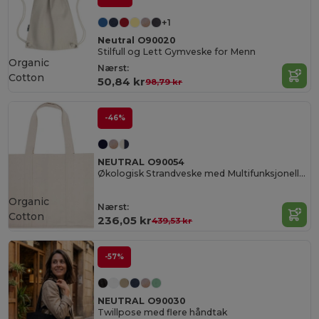
+1
Neutral O90020
Stilfull og Lett Gymveske for Menn
Organic
Nærst:
Cotton
50,84 kr
98,79 kr
-46%
NEUTRAL O90054
Økologisk Strandveske med Multifunksjonelle Stropper
Organic
Nærst:
Cotton
236,05 kr
439,53 kr
-57%
NEUTRAL O90030
Twillpose med flere håndtak