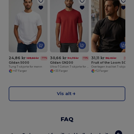
24,86 kr
30,66 kr
31,11 kr
109,60 kr
114,73 kr
96,45 kr
-77%
-73%
-68%
Gildan 5000
Gildan GN200
Fruit of the Loom SC210
Tung T-skjorte for menn
Ultra-T Cotton T-skjorte for menn
Overlegen kvalitet T-skjorte
+47 Farger
+33 Farger
+12 Farger
Vis alt
FAQ