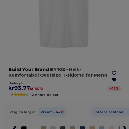
Build Your Brand
BY102
- Hvit
-
Komfortabel Oversize T-skjorte for Menn
Starter på
kr93.77
-
47
%
kr175.72
4.6
12 Anmeldelser
Velg en farge:
Vis alt
+ 44
Størrelsestabell