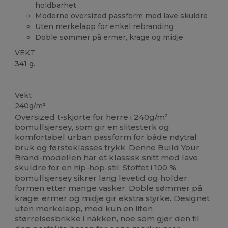
holdbarhet
Moderne oversized passform med lave skuldre
Uten merkelapp for enkel rebranding
Doble sømmer på ermer, krage og midje
VEKT
341 g.
Tilpasset
Vekt
240g/m²
Oversized t-skjorte for herre i 240g/m²
bomullsjersey, som gir en slitesterk og
komfortabel urban passform for både nøytral
bruk og førsteklasses trykk. Denne Build Your
Brand-modellen har et klassisk snitt med lave
skuldre for en hip-hop-stil. Stoffet i 100 %
bomullsjersey sikrer lang levetid og holder
formen etter mange vasker. Doble sømmer på
krage, ermer og midje gir ekstra styrke. Designet
uten merkelapp, med kun en liten
størrelsesbrikke i nakken, noe som gjør den til