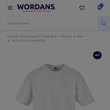
×
Wordans-app
Last ned app
Bedre priser i appen!
Home
Blank Apparel | Tilbehør
T-skjorter
Men
Build Your Brand BY102
W1