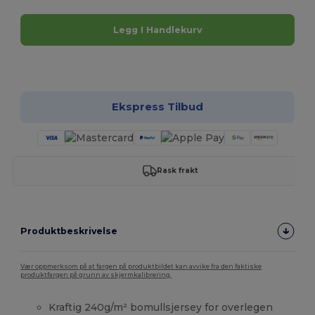
Legg I Handlekurv
Tilpass det!
Ekspress Tilbud
Rask frakt
Produktbeskrivelse
Vær oppmerksom på at fargen på produktbildet kan avvike fra den faktiske
produktfargen på grunn av skjermkalibrering.
Kraftig 240g/m² bomullsjersey for overlegen