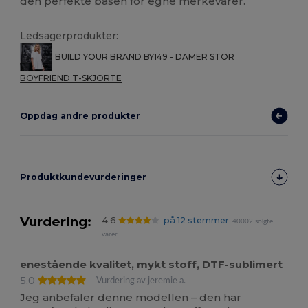
den perfekte basen for egne merkevarer.
Ledsagerprodukter:
BUILD YOUR BRAND BY149 - DAMER STOR
BOYFRIEND T-SKJORTE
Oppdag andre produkter
Produktkundevurderinger
Vurdering:
4.6
på 12 stemmer
40002 solgte
varer
enestående kvalitet, mykt stoff, DTF-sublimert
5.0
Vurdering av jeremie a.
Jeg anbefaler denne modellen – den har