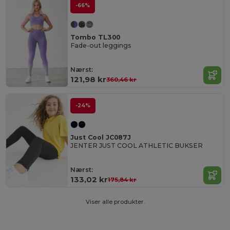
-66%
Tombo TL300
Fade-out leggings
Nærst:
121,98 kr
360,46 kr
-24%
Just Cool JC087J
JENTER JUST COOL ATHLETIC BUKSER
Nærst:
133,02 kr
175,84 kr
Viser alle produkter.