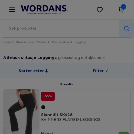
×
Wordans-app
Last ned app
Bedre priser i appen!
Home
Blank Apparel | Tilbehør
Atletisk slitasje
Leggings
Atletisk slitasje Leggings
grossist og detaljhandel
Sorter etter
Filter
✓
5 results.
-55%
Skinnifit SK428
KVINNERS FLARED LEGGINGS
Nærst: