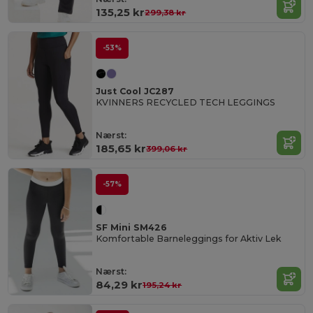
135,25 kr
299,38 kr
-53%
Just Cool JC287
KVINNERS RECYCLED TECH LEGGINGS
Nærst:
185,65 kr
399,06 kr
-57%
SF Mini SM426
Komfortable Barneleggings for Aktiv Lek
Nærst:
84,29 kr
195,24 kr