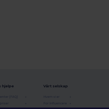
s hjelpe
Vårt selskap
enter (FAQ)
Hvem vi er
priser
For Influencere