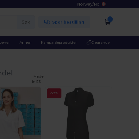
Norway
/
No
Søk
Spor bestilling
lbehør
Annen
Kampanjeprodukter
Clearance
ndel
Made
in
ES
-52%