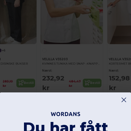
+6
1
VELILLA V35203
VELILLA V352
DISINSKE BUKSER
KVINNES TUNIKA MED SNAP -KNAPPER
KORTERMET B
Nærst:
Nærst:
232,92
152,98
283,10
484,47
Bestill
Bestill
kr
kr
kr
kr
Du har fått