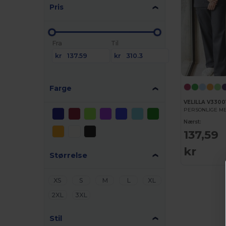
Pris
Fra
Til
kr
kr
Farge
VELILLA V3300
PERSONLIGE ME
Nærst:
137,59
kr
Størrelse
XS
S
M
L
XL
2XL
3XL
Stil