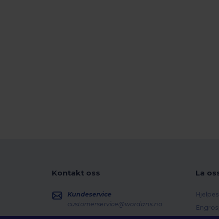
Kontakt oss
La os
Kundeservice
Hjelpes
customerservice@wordans.no
Engros