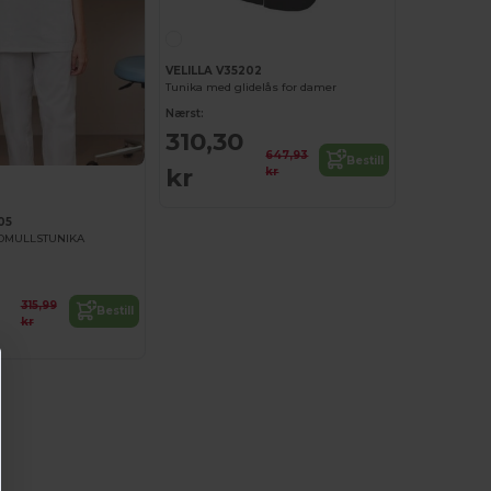
VELILLA V35202
Tunika med glidelås for damer
Nærst:
310,30
647,93
Bestill
kr
kr
05
OMULLSTUNIKA
315,99
Bestill
kr