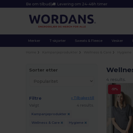
Be om tilbud
|
Levering om 24-48h timer
Merker
T-skjorter
Sweats & Fleece
Vesker
Home
Kampanjeprodukter
Wellness & Care
Hygiene
Wellne
Sorter etter
4 results.
-51%
Filtre
« Tilbakestill
Valgt
4 results.
Kampanjeprodukter
Wellness & Care
Hygiene