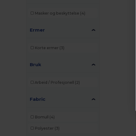
Masker og beskyttelse
(4)
Ermer
Korte ermer
(3)
Bruk
Arbeid / Profesjonell
(2)
Fabric
Bomull
(4)
Polyester
(3)