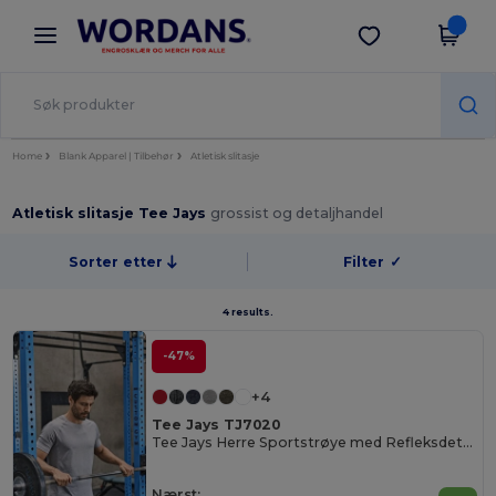
×
Wordans-app
Last ned app
Bedre priser i appen!
Home
Blank Apparel | Tilbehør
Atletisk slitasje
Atletisk slitasje Tee Jays
grossist og detaljhandel
Sorter etter
Filter
✓
4 results.
-47%
+4
Tee Jays TJ7020
Tee Jays Herre Sportstrøye med Refleksdetaljer
Nærst: