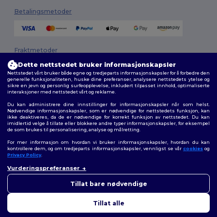
Betalingsmetoder
Fraktmetoder
Dette nettstedet bruker informasjonskapsler
Nettstedet vårt bruker både egne og tredjeparts informasjonskapsler for å forbedre den
generelle funksjonaliteten, huske dine preferanser, analysere nettstedets ytelse og
sikre en jevn og personlig surfeopplevelse, inkludert tilpasset innhold, optimaliserte
interaksjoner med nettstedet vårt og reklame.
Du kan administrere dine innstillinger for informasjonskapsler når som helst.
Nødvendige informasjonskapsler, som er nødvendige for nettstedets funksjon, kan
ikke deaktiveres, da de er nødvendige for korrekt funksjon av nettstedet. Du kan
Følg oss
imidlertid velge å tillate eller blokkere andre typer informasjonskapsler, for eksempel
de som brukes til personalisering, analyse og målretting.
For mer informasjon om hvordan vi bruker informasjonskapsler, hvordan du kan
kontrollere dem, og om tredjeparts informasjonskapsler, vennligst se vår
cookies
og
Privacy Policy
.
2026. Alle rettigheter forbeholdt
Vurderingspreferanser
Generelle Vilkår
|
personvernerklæring
|
Retningslinjer for
👋
Hei
informasjonskapsler
|
Nettstedsoversikt
Hvis du har spørsmål eller
Tillat bare nødvendige
bekymringer, kan du kontakte
oss når som helst. Chatboten
Tillat alle
vår er her for å hjelpe.