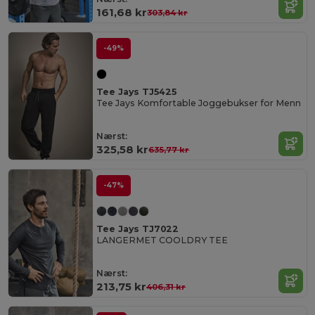
161,68 kr
303,84 kr
-49%
Tee Jays TJ5425
Tee Jays Komfortable Joggebukser for Menn
Nærst:
325,58 kr
635,77 kr
-47%
Tee Jays TJ7022
LANGERMET COOLDRY TEE
Nærst:
213,75 kr
406,31 kr