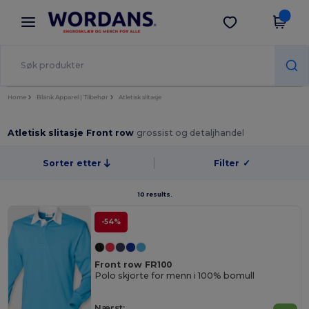
×
Wordans-app
Last ned app
Bedre priser i appen!
Home
Blank Apparel | Tilbehør
Atletisk slitasje
Atletisk slitasje Front row
grossist og detaljhandel
Sorter etter
Filter
✓
10 results.
-54%
Front row FR100
Polo skjorte for menn i 100% bomull
Nærst: