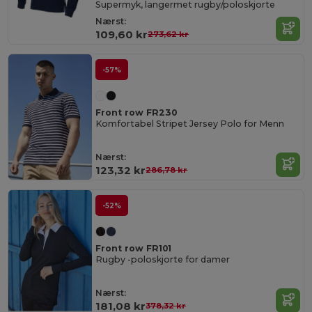
Supermyk, langermet rugby/poloskjorte
Nærst:
109,60 kr
273,62 kr
-57%
Front row FR230
Komfortabel Stripet Jersey Polo for Menn
Nærst:
123,32 kr
286,78 kr
-52%
Front row FR101
Rugby -poloskjorte for damer
Nærst:
181,08 kr
378,32 kr