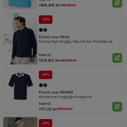
188,88 kr
410,65 kr
-76%
Front row FR43
Ekstra Myk Rugby Skjorte for Fritidsbruk
Nærst:
109,60 kr
463,06 kr
-57%
Front row FR03M
Kortermet rugby/poloskjorte
Nærst:
171,15 kr
397,16 kr
-57%