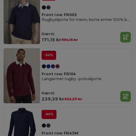
Front row FR003
Rugbyskjorte for menn, korte ermer 100% bomull
Nærst:
171,15 kr
394,15 kr
-54%
Front row FR104
Langermet rugby -poloskjorte
Nærst:
239,39 kr
522,27 kr
-60%
Front row FR43M