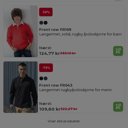
-56%
Front row FR109
Langermet, solid, rugby /poloskjorte for barn
Nærst:
124,77 kr
283,10 kr
-79%
Front row FR043
Langermet rugby/poloskjorte for menn
Nærst:
109,60 kr
522,27 kr
Viser alle produkter.