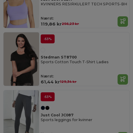
KVINNERS RESIRKULERT TECH SPORTS-BH
Nærst:
119,86 kr
256,23 kr
-53%
Stedman ST8700
Sports Cotton Touch T-Shirt Ladies
Nærst:
61,44 kr
129,34 kr
-53%
Just Cool JC087
Sports leggings for kvinner