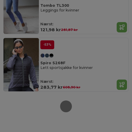
Tombo TL300
Leggings for kvinner
Nærst:
121,98 kr
281,87 kr
-53%
Spiro S268F
Lett sportsjakke for kvinner
Nærst:
283,77 kr
608,90 kr