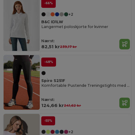
-66%
+2
B&C ID1LW
Langermet poloskjorte for kvinner
Nærst:
82,51 kr
239,17 kr
-48%
Spiro S251F
Komfortable Pustende Treningstights med Refleks
Nærst:
124,66 kr
241,62 kr
-55%
+2