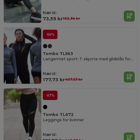
Nærst:
73,59 kr
162,34 kr
-56%
Tombo TL563
Langermet sport-T-skjorte med glidelås for kvinner
Nærst:
177,73 kr
407,53 kr
-57%
Tombo TL672
Leggings for kvinner
Nærst: