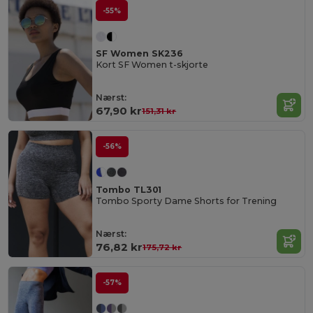
-55%
SF Women SK236
Kort SF Women t-skjorte
Nærst:
67,90 kr
151,31 kr
-56%
Tombo TL301
Tombo Sporty Dame Shorts for Trening
Nærst:
76,82 kr
175,72 kr
-57%