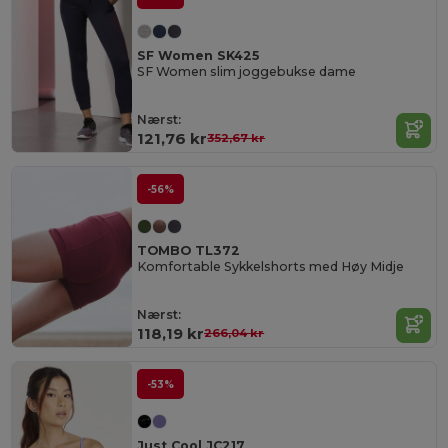
SF Women SK425
SF Women slim joggebukse dame
Nærst:
121,76 kr
352,67 kr
-56%
TOMBO TL372
Komfortable Sykkelshorts med Høy Midje
Nærst:
118,19 kr
266,04 kr
-53%
Just Cool JC217