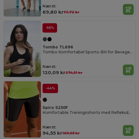
Nærst:
69,80 kr
111,72 kr
-56%
Tombo TL696
Tombo Komfortabel Sports-BH for Bevegelsesfrihet
Nærst:
120,09 kr
274,51 kr
-44%
Spiro S250F
Komfortable Treningsshorts med Refleksdetaljer
Nærst:
94,55 kr
169,03 kr