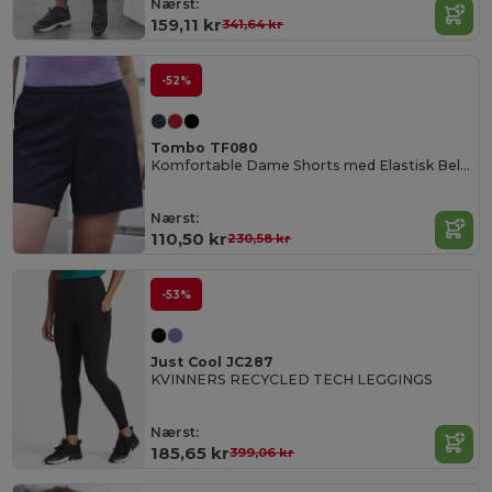
Nærst:
159,11 kr
341,64 kr
-52%
Tombo TF080
Komfortable Dame Shorts med Elastisk Belte
Nærst:
110,50 kr
230,58 kr
-53%
Just Cool JC287
KVINNERS RECYCLED TECH LEGGINGS
Nærst:
185,65 kr
399,06 kr