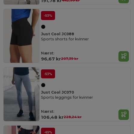
191,78 kr
442,99 kr
-53%
Just Cool JC088
Sports shorts for kvinner
Nærst:
96,67 kr
207,39 kr
-53%
Just Cool JC070
Sports leggings for kvinner
Nærst:
106,48 kr
228,24 kr
-65%