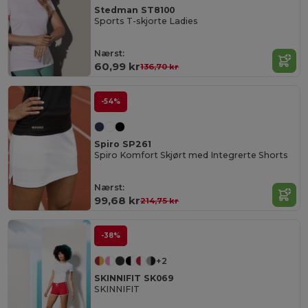
Stedman ST8100
Sports T-skjorte Ladies
Nærst:
60,99 kr
136,70 kr
-54%
Spiro SP261
Spiro Komfort Skjørt med Integrerte Shorts
Nærst:
99,68 kr
214,75 kr
-38%
+2
SKINNIFIT SK069
SKINNIFIT