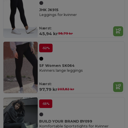
JHK JK915
Leggings for kvinner
Nærst:
45,94 kr
98,79 kr
-52%
SF Women SK064
Kvinners lange leggings
Nærst:
97,79 kr
203,82 kr
-55%
BUILD YOUR BRAND BY099
Komfortable Sportstights for Kvinner