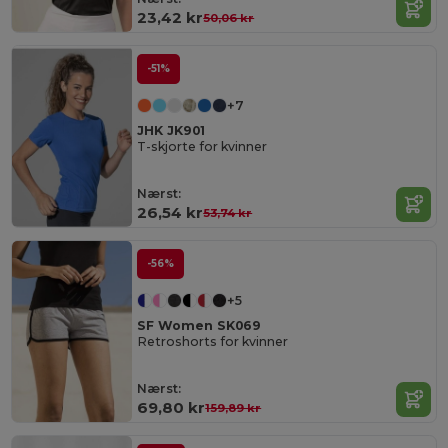
23,42 kr
50,06 kr
-51%
+7
JHK JK901
T-skjorte for kvinner
Nærst:
26,54 kr
53,74 kr
-56%
+5
SF Women SK069
Retroshorts for kvinner
Nærst:
69,80 kr
159,89 kr