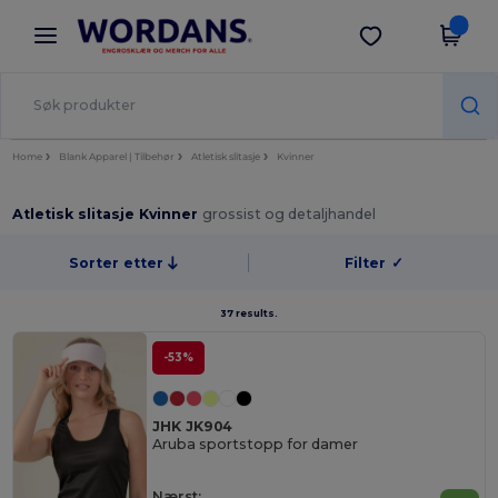
×
Wordans-app
Last ned app
Bedre priser i appen!
Home
Blank Apparel | Tilbehør
Atletisk slitasje
Kvinner
Atletisk slitasje Kvinner
grossist og detaljhandel
Sorter etter
Filter
✓
37 results.
-53%
JHK JK904
Aruba sportstopp for damer
Nærst: