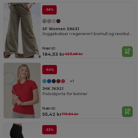
-56%
SF Women SK431
Joggebukser i regenerert bomull og resirkulert polyester
Nærst:
184,53 kr
423,48 kr
-54%
+1
JHK JK921
Poloskjorte for kvinner
Nærst:
55,42 kr
119,64 kr
-53%