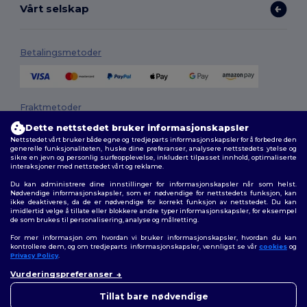
Vårt selskap
Betalingsmetoder
Fraktmetoder
Dette nettstedet bruker informasjonskapsler
Nettstedet vårt bruker både egne og tredjeparts informasjonskapsler for å forbedre den
generelle funksjonaliteten, huske dine preferanser, analysere nettstedets ytelse og
sikre en jevn og personlig surfeopplevelse, inkludert tilpasset innhold, optimaliserte
interaksjoner med nettstedet vårt og reklame.
Du kan administrere dine innstillinger for informasjonskapsler når som helst.
Nødvendige informasjonskapsler, som er nødvendige for nettstedets funksjon, kan
ikke deaktiveres, da de er nødvendige for korrekt funksjon av nettstedet. Du kan
Følg oss
imidlertid velge å tillate eller blokkere andre typer informasjonskapsler, for eksempel
de som brukes til personalisering, analyse og målretting.
For mer informasjon om hvordan vi bruker informasjonskapsler, hvordan du kan
kontrollere dem, og om tredjeparts informasjonskapsler, vennligst se vår
cookies
og
Privacy Policy
.
2026. Alle rettigheter forbeholdt
Vurderingspreferanser
Generelle Vilkår
|
personvernerklæring
|
Retningslinjer for
👋
Hei
informasjonskapsler
|
Nettstedsoversikt
Hvis du har spørsmål eller
Tillat bare nødvendige
bekymringer, kan du kontakte