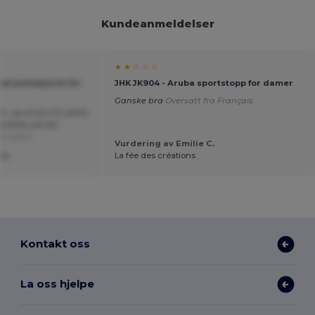
Kundeanmeldelser
★ ★ ☆ ☆ ☆
et poloskjorte for
JHK JK904 - Aruba sportstopp for damer
Ganske bra
Oversatt fra Français
n, og andre fra dette
befales på det
 English
Vurdering av Emilie C.
ne
La fée des créations
Kontakt oss
La oss hjelpe