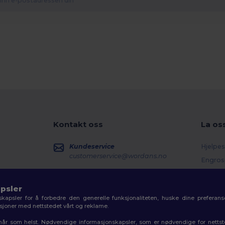
Kontakt oss
La os
Kundeservice
Hjelpes
customerservice@wordans.no
Engros
Returer
Salg
sales@wordans.no
Ordlist
psler
kapsler for å forbedre den generelle funksjonaliteten, huske dine preferanse
Fraktm
Ordresporing
aksjoner med nettstedet vårt og reklame.
Kupon
r når som helst. Nødvendige informasjonskapsler, som er nødvendige for netts