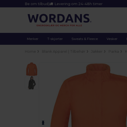
Be om tilbud
|
Levering om 24-48h timer
Merker
T-skjorter
Sweats & Fleece
Vesker
Home
Blank Apparel | Tilbehør
Jakker
Parka
K