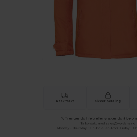
Be om et tilpasset tilbud på prod
Rask frakt
sikker betaling
Trenger du hjelp eller ønsker du å be om 
Ta kontakt med
sales@wordans.no
Monday - Thursday : 10h-13h & 14h-17h30 Friday : 10h