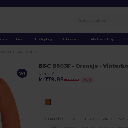
Polo
Jakker
Hodeplagg
Arbeidsklær
Atletisk slitasje
Ti
vinner
B&C B603F
B&C
B603F
- Oransje
- Vinterk
W1
Starter på
kr179.85
-
72
%
kr641.91
Størrelse
1-7
8-23
24-71
72-