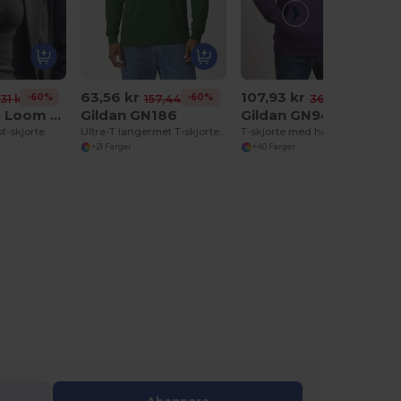
63,56 kr
107,93 kr
-60%
-60%
-71%
,31 kr
157,44 kr
368,51 kr
Fruit of the Loom SC600
Gildan GN186
Gildan GN940
t-skjorte
Ultra-T langermet T-skjorte for menn
T-skjorte med hette for menn og kvinner
+21 Farger
+40 Farger