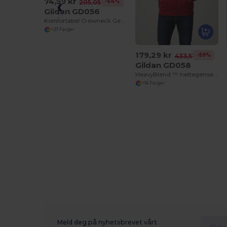
74,59 kr
-64%
205,05 kr
Gildan GD056
Komfortabel Crewneck Genser for Voksne
+27 Farger
179,29 kr
-59%
433,51 kr
Gildan GD058
HeavyBlend ™ hettegenser for voksne
+16 Farger
Meld deg på nyhetsbrevet vårt