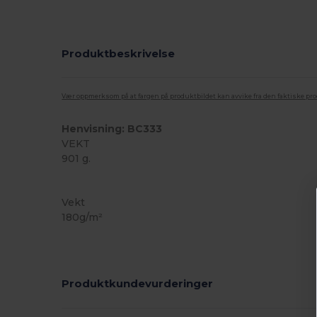
Produktbeskrivelse
Vær oppmerksom på at fargen på produktbildet kan avvike fra den faktiske pr
Henvisning: BC333
VEKT
901 g.
Tilpasset
Vekt
180g/m²
Produktkundevurderinger