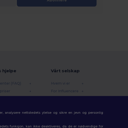
Abonnere
s hjelpe
Vårt selskap
enter (FAQ)
Hvem vi er
priser
For Influencere
 og refusjoner
Kontakt oss
e
Karrieresenter
r, analysere nettstedets ytelse og sikre en jevn og personlig
etoder
gkoder
tedets funksjon, kan ikke deaktiveres, da de er nødvendige for