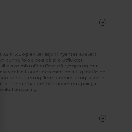
XS til XL og en variasjon i nyanser av svart
aen kunne følge deg på alle utflukter.
vil elske mikrofiberfôret på ryggen og den
eskyttelse lukkes den med en full glidelås og
rekkbare hetten og flere lommer vil også være
iden. Til slutt har det blitt åpnet en åpning i
enkel tilpasning.