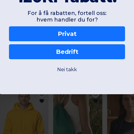
Legg til en anmeldelse
For å få rabatten, fortell oss:
hvem handler du for?
Privat
Bedrift
Interessante produkter
Nei takk