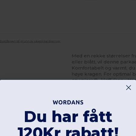
oduktfargen på grunn av skjermkalibrering.
Med en rekke størrelser fra 
eller blått, vil denne park
Komfortabelt og varmt, du 
høye kragen. For optimal b
en velcro® -klaff. Den utt
til stor hjelp for deg hele t
undersiden av foringen for 
Du har fått
120Kr rabatt!