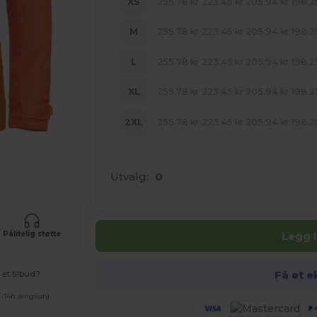
XS
255.78
kr
223.45
kr
205.94
kr
198.2
M
255.78
kr
223.45
kr
205.94
kr
198.2
L
255.78
kr
223.45
kr
205.94
kr
198.2
XL
255.78
kr
223.45
kr
205.94
kr
198.2
2XL
255.78
kr
223.45
kr
205.94
kr
198.2
uktene dine
Utvalg:
0
Legg 
Pålitelig støtte
Få et e
et tilbud?
-14h (english)