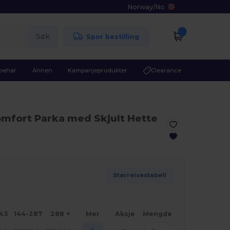
Norway
/
No
Søk
Spor bestilling
lbehør
Annen
Kampanjeprodukter
Clearance
omfort Parka med Skjult Hette
Størrelsestabell
143
144-287
288 +
Mer
Aksje
Mengde