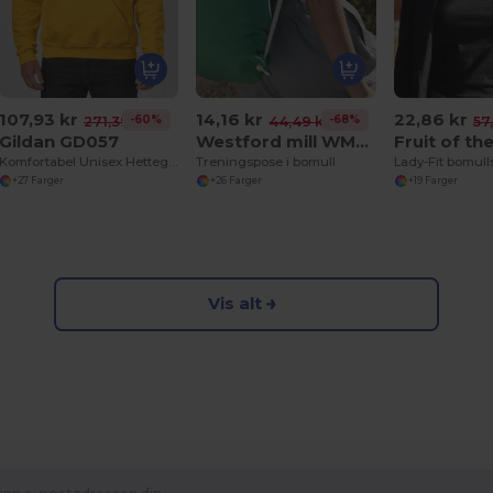
107,93 kr
14,16 kr
22,86 kr
-60%
-68%
271,39 kr
44,49 kr
57
Gildan GD057
Westford mill WM110
Komfortabel Unisex Hettegenser for Hverdagsbruk
Treningspose i bomull
Lady-Fit bomulls
+27 Farger
+26 Farger
+19 Farger
Vis alt