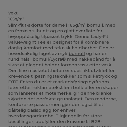
Tilpasset
Vekt
165g/m²
Slim-fit t-skjorte for dame i 165g/m² bomull, med
en feminin silhuett og en glatt overflate for
høyoppløselig tilpasset trykk. Denne Lady-Fit
Valueweight Tee er designet for å kombinere
daglig komfort med teknisk holdbarhet. Den er
hovedsakelig laget av myk
bomull
og har en
rund hals
i bomull/Lycra® med nakkebånd for å
sikre at plagget holder formen vask etter vask.
Den fine masketettheten er spesifikt utviklet for
krevende tilpasningsteknikker som
silketrykk
og
DTF. Enten du er et markedsføringsbyrå som
leter etter reklametekstiler i bulk eller en skaper
som lanserer et motemerke, gir denne blanke
skjorten det perfekte grunnlaget. Den moderne,
konturerte passformen gjør den også til et
pålitelig basisplagg for enhver
hverdagsgarderobe. Tilgjengelig for store
bestillinger, oppfyller den kravene til B2B-