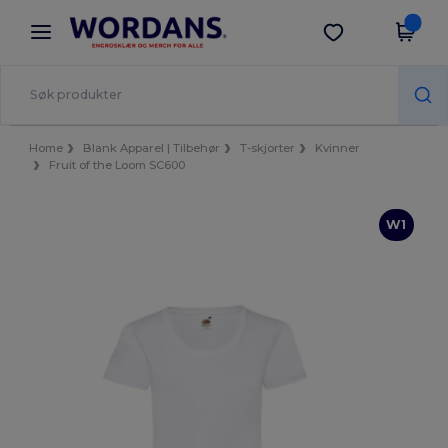
×
Wordans-app
Last ned app
Bedre priser i appen!
Home
Blank Apparel | Tilbehør
T-skjorter
Kvinner
Fruit of the Loom SC600
W1