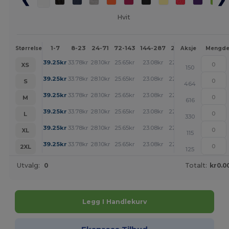
Hvit
1-7
8-23
24-71
72-143
144-287
288 +
Mer
Størrelse
Aksje
Mengd
+
39.25
kr
33.78
kr
28.10
kr
25.65
kr
23.08
kr
22.86
kr
XS
150
+
39.25
kr
33.78
kr
28.10
kr
25.65
kr
23.08
kr
22.86
kr
S
464
+
39.25
kr
33.78
kr
28.10
kr
25.65
kr
23.08
kr
22.86
kr
M
616
+
39.25
kr
33.78
kr
28.10
kr
25.65
kr
23.08
kr
22.86
kr
L
330
+
39.25
kr
33.78
kr
28.10
kr
25.65
kr
23.08
kr
22.86
kr
XL
115
+
39.25
kr
33.78
kr
28.10
kr
25.65
kr
23.08
kr
22.86
kr
2XL
125
Utvalg:
0
Totalt:
kr0.0
Legg I Handlekurv