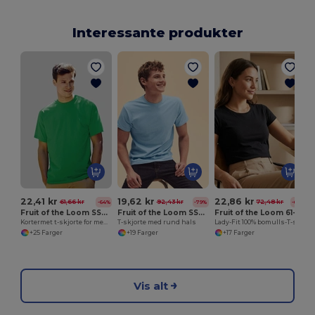
Interessante produkter
22,41 kr
19,62 kr
22,86 kr
61,66 kr
92,43 kr
72,48 kr
-64%
-79%
-68%
Fruit of the Loom SS030
Fruit of the Loom SS048
Fruit of the Loom 61-372-0
Kortermet t-skjorte for menn
T-skjorte med rund hals
Lady-Fit 100% bomulls-T-skjorte
+25 Farger
+19 Farger
+17 Farger
Vis alt