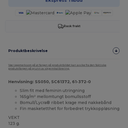
Ekspress Tilbud
Rask frakt
Produktbeskrivelse
Vær oppmerksom på at fargen på produktbildet kan avvike fra den faktiske
produktfargen på grunn av skjermkalibrering.
Henvisning: SS050, SC61372, 61-372-0
Slim fit med feminin utringning
165g/m² mellomtungt bomullsstoff
Bomull/Lycra® ribbet krage med nakkebånd
Fin masketetthet for forbedret trykkoppløsning
VEKT
123 g.