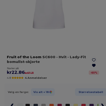
Fruit of the Loom
SC600
- Hvit
- Lady-Fit
bomullst-skjorte
Starter på
kr22.86
-
60
%
kr57.31
4.8
4 Anmeldelser
Velg en farge:
Vis alt
+ 18
Størrelsestabell