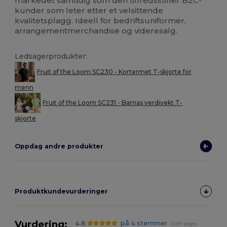
markedet samtidig som den tilfredsstiller B2C-
kunder som leter etter et velsittende
kvalitetsplagg. Ideell for bedriftsuniformer,
arrangementmerchandise og videresalg.
Ledsagerprodukter:
Fruit of the Loom SC230 - Kortermet T-skjorte for
menn
Fruit of the Loom SC231 - Barnas verdivekt T-
skjorte
Oppdag andre produkter
Produktkundevurderinger
Vurdering:
4.8
på 4 stemmer
1565 solgte