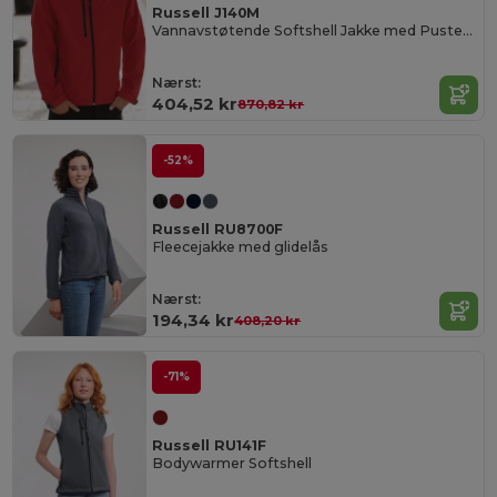
Russell J140M
Vannavstøtende Softshell Jakke med Pustende Membran
Nærst:
404,52 kr
870,82 kr
-52%
Russell RU8700F
Fleecejakke med glidelås
Nærst:
194,34 kr
408,20 kr
-71%
Russell RU141F
Bodywarmer Softshell