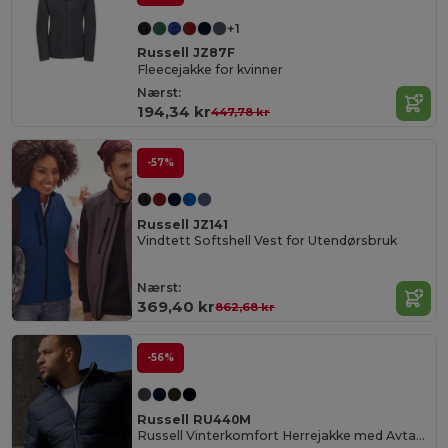
+1
Russell JZ87F
Fleecejakke for kvinner
Nærst:
194,34 kr
447,78 kr
-57%
Russell JZ141
Vindtett Softshell Vest for Utendørsbruk
Nærst:
369,40 kr
862,68 kr
-56%
Russell RU440M
Russell Vinterkomfort Herrejakke med Avtagbar Hette