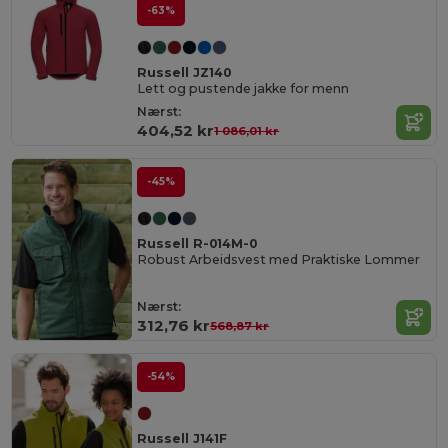
-63%
Russell JZ140
Lett og pustende jakke for menn
Nærst:
404,52 kr
1 086,01 kr
-45%
Russell R-014M-0
Robust Arbeidsvest med Praktiske Lommer
Nærst:
312,76 kr
568,87 kr
-54%
Russell J141F