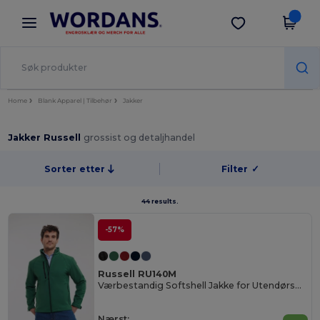
×
Wordans-app
Last ned app
Bedre priser i appen!
Home
Blank Apparel | Tilbehør
Jakker
Jakker Russell
grossist og detaljhandel
Sorter etter
Filter
✓
44 results.
-57%
Russell RU140M
Værbestandig Softshell Jakke for Utendørsbruk
Nærst: