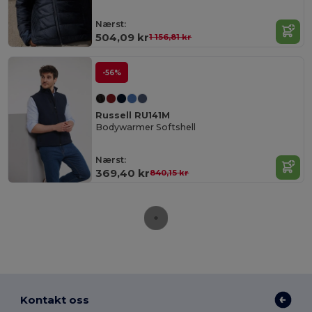
Nærst:
504,09 kr
1 156,81 kr
-56%
Russell RU141M
Bodywarmer Softshell
Nærst:
369,40 kr
840,15 kr
Kontakt oss