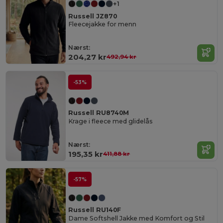
+1
Russell JZ870
Fleecejakke for menn
Nærst:
204,27 kr
492,94 kr
-53%
Russell RU8740M
Krage i fleece med glidelås
Nærst:
195,35 kr
411,88 kr
-57%
Russell RU140F
Dame Softshell Jakke med Komfort og Stil