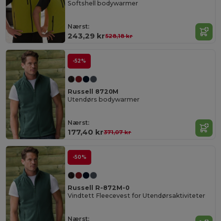
Softshell bodywarmer
Nærst:
243,29 kr
528,18 kr
-52%
Russell 8720M
Utendørs bodywarmer
Nærst:
177,40 kr
371,07 kr
-50%
Russell R-872M-0
Vindtett Fleecevest for Utendørsaktiviteter
Nærst: