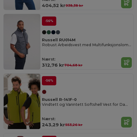
404,52 kr
938,38 kr
-56%
Russell RU014M
Robust Arbeidsvest med Multifunksjonslommer
Nærst:
312,76 kr
704,68 kr
-56%
Russell R-141F-0
Vindtett og Vanntett Softshell Vest for Damer
Nærst:
243,29 kr
553,26 kr