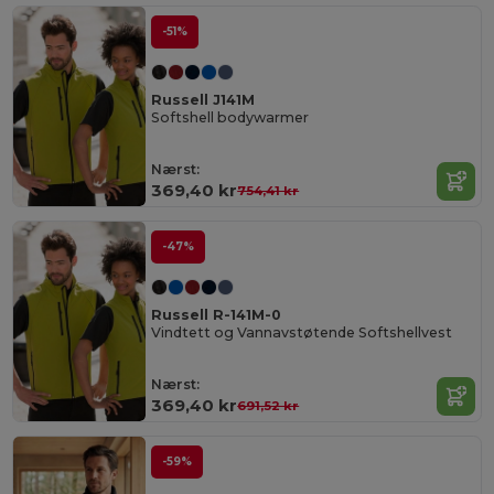
-51%
Russell J141M
Softshell bodywarmer
Nærst:
369,40 kr
754,41 kr
-47%
Russell R-141M-0
Vindtett og Vannavstøtende Softshellvest
Nærst:
369,40 kr
691,52 kr
-59%