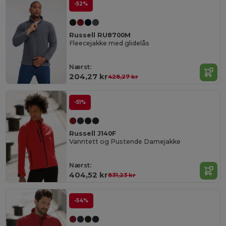
-52%
Russell RU8700M
Fleecejakke med glidelås
Nærst:
204,27 kr
428,27 kr
-51%
Russell J140F
Vanntett og Pustende Damejakke
Nærst:
404,52 kr
831,23 kr
-54%