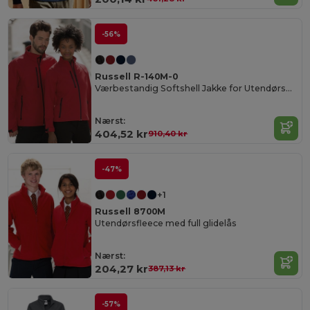
-56%
Russell R-140M-0
Værbestandig Softshell Jakke for Utendørsbruk
Nærst:
404,52 kr
910,40 kr
-47%
+1
Russell 8700M
Utendørsfleece med full glidelås
Nærst:
204,27 kr
387,13 kr
-57%