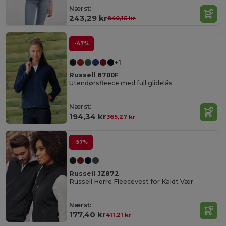
Nærst:
243,29 kr
840,15 kr
-47%
+1
Russell 8700F
Utendørsfleece med full glidelås
Nærst:
194,34 kr
365,27 kr
-57%
Russell JZ872
Russell Herre Fleecevest for Kaldt Vær
Nærst:
177,40 kr
411,21 kr