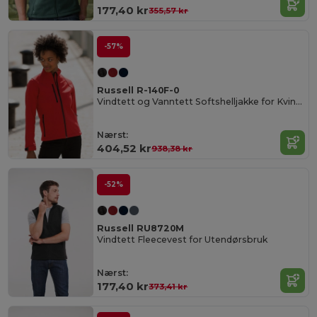
177,40 kr
355,57 kr
-57%
Russell R-140F-0
Vindtett og Vanntett Softshelljakke for Kvinner
Nærst:
404,52 kr
938,38 kr
-52%
Russell RU8720M
Vindtett Fleecevest for Utendørsbruk
Nærst:
177,40 kr
373,41 kr