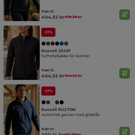
Nærst:
404,52 kr
938,38 kr
-57%
Russell JZ40F
Softshelljakke for kvinner
Nærst:
404,52 kr
944,52 kr
-57%
Russell RU270M
Autentisk genser med glidelås
Nærst:
200,14 kr
461,28 kr