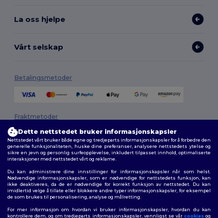
La oss hjelpe
Vårt selskap
Betalingsmetoder
Fraktmetoder
Dette nettstedet bruker informasjonskapsler
Nettstedet vårt bruker både egne og tredjeparts informasjonskapsler for å forbedre den
generelle funksjonaliteten, huske dine preferanser, analysere nettstedets ytelse og
sikre en jevn og personlig surfeopplevelse, inkludert tilpasset innhold, optimaliserte
interaksjoner med nettstedet vårt og reklame.
Du kan administrere dine innstillinger for informasjonskapsler når som helst.
Nødvendige informasjonskapsler, som er nødvendige for nettstedets funksjon, kan
ikke deaktiveres, da de er nødvendige for korrekt funksjon av nettstedet. Du kan
Følg oss
imidlertid velge å tillate eller blokkere andre typer informasjonskapsler, for eksempel
de som brukes til personalisering, analyse og målretting.
For mer informasjon om hvordan vi bruker informasjonskapsler, hvordan du kan
kontrollere dem, og om tredjeparts informasjonskapsler, vennligst se vår
cookies
og