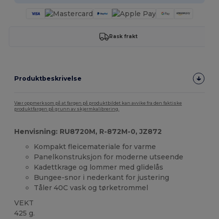
Rask frakt
Produktbeskrivelse
Vær oppmerksom på at fargen på produktbildet kan avvike fra den faktiske
produktfargen på grunn av skjermkalibrering.
Henvisning: RU8720M, R-872M-0, JZ872
Kompakt fleicemateriale for varme
Panelkonstruksjon for moderne utseende
Kadettkrage og lommer med glidelås
Bungee-snor i nederkant for justering
Tåler 40C vask og tørketrommel
VEKT
425 g.