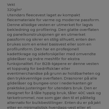
Vekt
320g/m²
Utendørs fleecevest laget av kompakt
fleicemateriale for varme og moderne passform.
Denne allsidige vesten er utmerket for lagvis
bekledning og profilering. Den glatte overflaten
og panelkonstruksjonen gir en utmerket
passform og sikrer en stilig silhuett, enten den
brukes som en enkel basisvest eller som en
profiluniform. Den har en profesjonell
kadettkrage og sideforskjeller med omvendte
glidelåser og indre meshfôr for ekstra
funksjonalitet. For B2B-kjøpere er denne vesten
et toppvalg for bedriftsklær eller
eventmerchandise på grunn av holdbarheten og
den trykkvennlige overflaten. Drasnorer på alle
glidelåser og bungee-snor i nederkanten gir
praktiske justeringer for utendørs bruk. Den er
designet for å tåle hyppig bruk, tåler 40C vask og
tørketrommel, noe som gjør den til et pålitelig
alternativ for bulkbestillinger. Enten du er på jakt
etter en minimalistisk hverdags-vest eller et