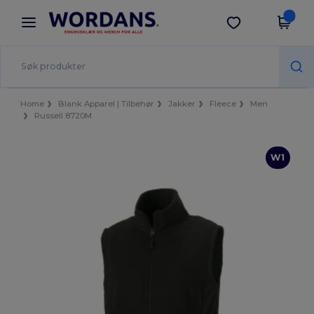
×
Wordans-app
Last ned app
Bedre priser i appen!
Home
Blank Apparel | Tilbehør
Jakker
Fleece
Men
Russell 8720M
W1