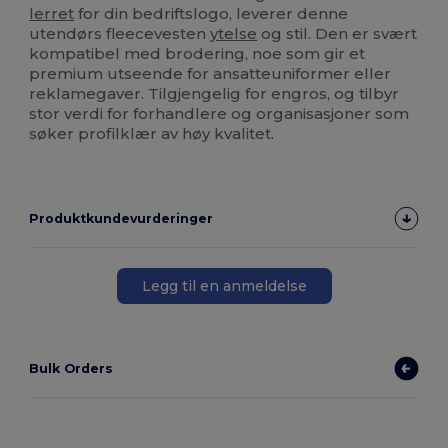
lerret
for din bedriftslogo, leverer denne
utendørs fleecevesten
ytelse
og stil. Den er svært
kompatibel med brodering, noe som gir et
premium utseende for ansatteuniformer eller
reklamegaver. Tilgjengelig for engros, og tilbyr
stor verdi for forhandlere og organisasjoner som
søker profilklær av høy kvalitet.
Produktkundevurderinger
Legg til en anmeldelse
Bulk Orders