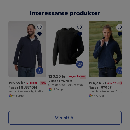
Interessante produkter
120,20 kr
299,82 kr
-60%
Russell 7620M
195,35 kr
194,34 kr
411,88 kr
365,27 kr
-53%
-47%
Slitesterk og Flekkbestandig Genser
Russell RU8740M
Russell 8700F
+7 Farger
Krage i fleece med glidelås
Utendørsfleece med full glidelås
+4 Farger
+7 Farger
Vis alt