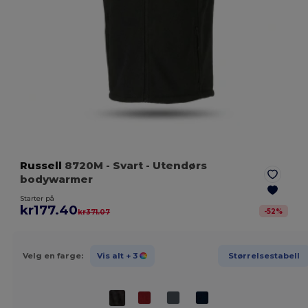
Russell
8720M
- Svart
- Utendørs
bodywarmer
Starter på
kr177.40
-
52
%
kr371.07
Velg en farge:
Vis alt
+ 3
Størrelsestabell