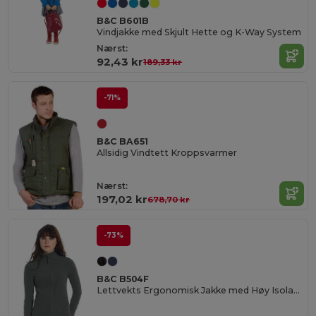
B&C B601B
Vindjakke med Skjult Hette og K-Way System
Nærst:
92,43 kr
189,33 kr
-71%
B&C BA651
Allsidig Vindtett Kroppsvarmer
Nærst:
197,02 kr
678,70 kr
-73%
B&C B504F
Lettvekts Ergonomisk Jakke med Høy Isolasjon