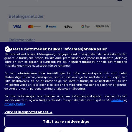
Betalingsmetoder
Fraktmetoder
Dette nettstedet bruker informasjonskapsler
Nettstedet vårt bruker både egne og tredjeparts informasjonskapsler for å forbedre den
generelle funksjonaliteten, huske dine preferanser, analysere nettstedets ytelse og
sikre en jevn og personlig surfeopplevelse, inkludert tilpasset innhold, optimaliserte
interaksjoner med nettstedet vårt og reklame.
Du kan administrere dine innstillinger for informasjonskapsler når som helst.
Nødvendige informasjonskapsler, som er nødvendige for nettstedets funksjon, kan
ikke deaktiveres, da de er nødvendige for korrekt funksjon av nettstedet. Du kan
Følg oss
imidlertid velge å tillate eller blokkere andre typer informasjonskapsler, for eksempel
de som brukes til personalisering, analyse og målretting.
For mer informasjon om hvordan vi bruker informasjonskapsler, hvordan du kan
kontrollere dem, og om tredjeparts informasjonskapsler, vennligst se vår
cookies
og
Privacy Policy
.
2026. Alle rettigheter forbeholdt
Vurderingspreferanser
Generelle Vilkår
|
personvernerklæring
|
Retningslinjer for
👋
Hei
informasjonskapsler
|
Nettstedsoversikt
Hvis du har spørsmål eller
Tillat bare nødvendige
bekymringer, kan du kontakte
oss når som helst. Chatboten