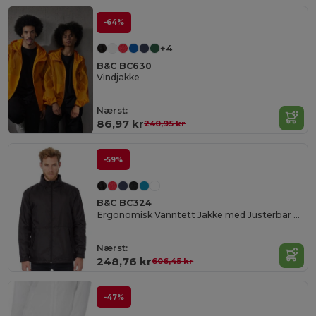
-64%
+4
B&C BC630
Vindjakke
Nærst:
86,97 kr
240,95 kr
-59%
B&C BC324
Ergonomisk Vanntett Jakke med Justerbar Hette
Nærst:
248,76 kr
606,45 kr
-47%