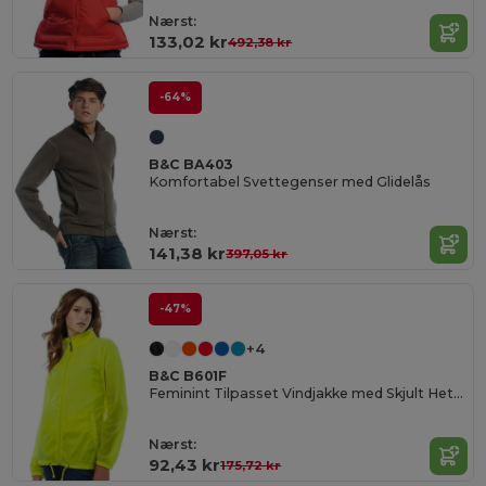
Nærst:
133,02 kr
492,38 kr
-64%
B&C BA403
Komfortabel Svettegenser med Glidelås
Nærst:
141,38 kr
397,05 kr
-47%
+4
B&C B601F
Feminint Tilpasset Vindjakke med Skjult Hette
Nærst:
92,43 kr
175,72 kr