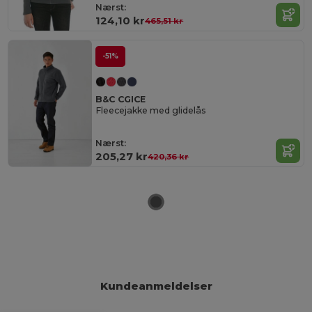
Nærst:
124,10 kr
465,51 kr
-51%
B&C CGICE
Fleecejakke med glidelås
Nærst:
205,27 kr
420,36 kr
Kundeanmeldelser