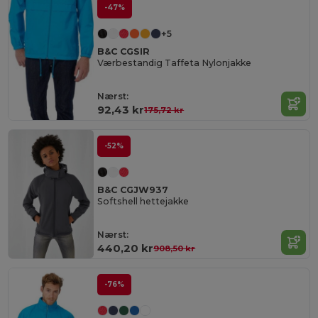
-47%
+5
B&C CGSIR
Værbestandig Taffeta Nylonjakke
Nærst:
92,43 kr
175,72 kr
-52%
B&C CGJW937
Softshell hettejakke
Nærst:
440,20 kr
908,50 kr
-76%