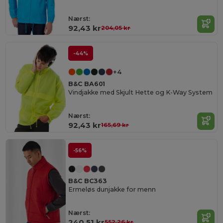
Nærst:
92,43 kr
204,05 kr
-44%
+4
B&C BA601
Vindjakke med Skjult Hette og K-Way System
Nærst:
92,43 kr
165,69 kr
-56%
B&C BC363
Ermeløs dunjakke for menn
Nærst:
240,51 kr
552,26 kr