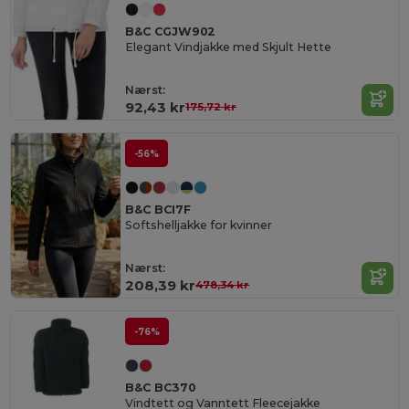
B&C CGJW902
Elegant Vindjakke med Skjult Hette
Nærst:
92,43 kr
175,72 kr
-56%
B&C BCI7F
Softshelljakke for kvinner
Nærst:
208,39 kr
478,34 kr
-76%
B&C BC370
Vindtett og Vanntett Fleecejakke