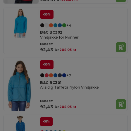
-55%
+4
B&C BC302
Vindjakke for kvinner
Nærst:
92,43 kr
204,05 kr
-55%
+7
B&C BC301
Allsidig Taffeta Nylon Vindjakke
Nærst:
92,43 kr
204,05 kr
-51%