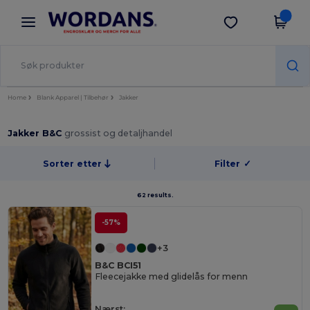
×
Wordans-app
Last ned app
Bedre priser i appen!
Home
Blank Apparel | Tilbehør
Jakker
Jakker B&C
grossist og detaljhandel
Sorter etter
Filter
✓
62 results.
-57%
+3
B&C BCI51
Fleecejakke med glidelås for menn
Nærst: