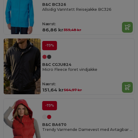
B&C BC326
Allsidig Vanntett Reisejakke BC326
Nærst:
86,86 kr
359,48 kr
-73%
B&C CGJU824
Micro Fleece foret vindjakke
Nærst:
151,64 kr
564,97 kr
-73%
B&C BA670
Trendy Varmende Damevest med Avtagbar Hette