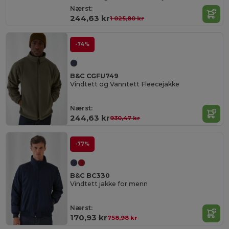
Nærst:
244,63 kr
1 025,80 kr
-74%
B&C CGFU749
Vindtett og Vanntett Fleecejakke
Nærst:
244,63 kr
930,47 kr
-77%
B&C BC330
Vindtett jakke for menn
Nærst:
170,93 kr
758,98 kr