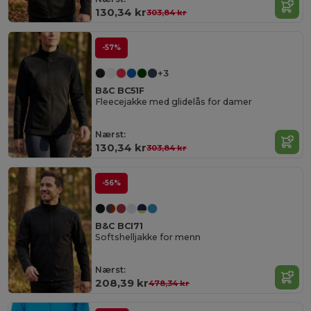
130,34 kr
303,84 kr
-57%
+3
B&C BC51F
Fleecejakke med glidelås for damer
Nærst:
130,34 kr
303,84 kr
-56%
B&C BCI71
Softshelljakke for menn
Nærst:
208,39 kr
478,34 kr