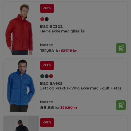
-76%
B&C BC322
Herrejakke med glidelås
Nærst:
151,64 kr
627,19 kr
-73%
B&C BA605
Lett og Praktisk Vindjakke med Skjult Hette
Nærst:
86,86 kr
320,90 kr
-50%