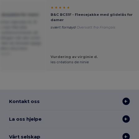
★ ★ ★ ★ ★
 dunjakke for menn
B&C BC51F - Fleecejakke med glidelås for
damer
rmer størrelse XL 31.
A, men fikk ikke
svært fornøyd
Oversatt fra Français
på ordrenummeret, så
illingen når den vil bli
. Kan du fortsatt oppgi
llers returnere
 Dutch
Vurdering av virginie d.
les créations de ninie
Kontakt oss
La oss hjelpe
Vårt selskap