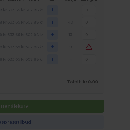
143
144-287
288 +
Mer
Aksje
Mengde
+
08
kr
633.65
kr
602.88
kr
5
+
08
kr
633.65
kr
602.88
kr
40
+
08
kr
633.65
kr
602.88
kr
13
+
08
kr
633.65
kr
602.88
kr
0
+
08
kr
633.65
kr
602.88
kr
4
Totalt:
kr0.00
I Handlekurv
kspresstilbud