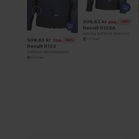
308,63 kr
-48%
596,86 kr
Result R120A
Allsidig Softshell Jakke for Aktiv Livsstil
308,63 kr
+2 Farger
-56%
708,92 kr
Result R120
Softshell aktivitetsjakke
+2 Farger