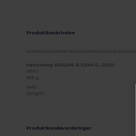
Produktbeskrivelse
Vær oppmerksom på at fargen på produktbildet kan avvike fra den faktiske pr
Henvisning: RU520M, R-520M-0, JZ520
VEKT
858 g.
Vekt
260g/m²
Produktkundevurderinger