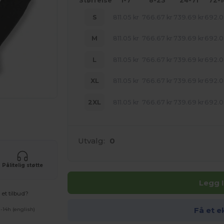
Størrelse
1-7
8-23
24-71
72-
S
811.05
kr
766.67
kr
739.69
kr
692.
M
811.05
kr
766.67
kr
739.69
kr
692.
L
811.05
kr
766.67
kr
739.69
kr
692.
XL
811.05
kr
766.67
kr
739.69
kr
692.
2XL
811.05
kr
766.67
kr
739.69
kr
692.
uktene dine
Utvalg:
0
Pålitelig støtte
Legg 
et tilbud?
Få et e
-14h (english)