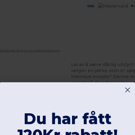
oduktfargen på grunn av skjermkalibrering.
Lei av å være dårlig utstyr
velger en jakke som er spe
intensive innsats? Denne mo
svaret på dine forventning
gir utmerket komfort. Komf
fremmer termoregulering og
materiale, beholder du fle
glidelås og presenteres fra 
Du har fått