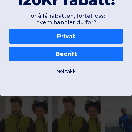
120Kr rabatt!
Legg til en anmeldelse
For å få rabatten, fortell oss:
hvem handler du for?
Privat
Bedrift
Nei takk
Interessante produkter