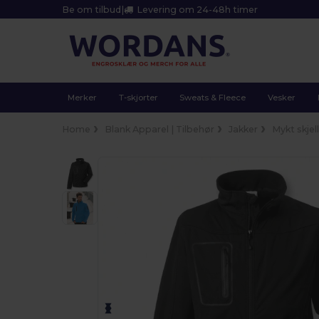
Be om tilbud
|
Levering om 24-48h timer
Merker
T-skjorter
Sweats & Fleece
Vesker
Home
Blank Apparel | Tilbehør
Jakker
Mykt skjel