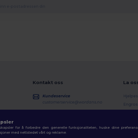
Kontakt oss
La os
Kundeservice
Hjelpes
customerservice@wordans.no
Engros
Returer
Salg
sales@wordans.no
Ordlist
psler
kapsler for å forbedre den generelle funksjonaliteten, huske dine preferanse
Fraktm
Ordresporing
aksjoner med nettstedet vårt og reklame.
Kupon