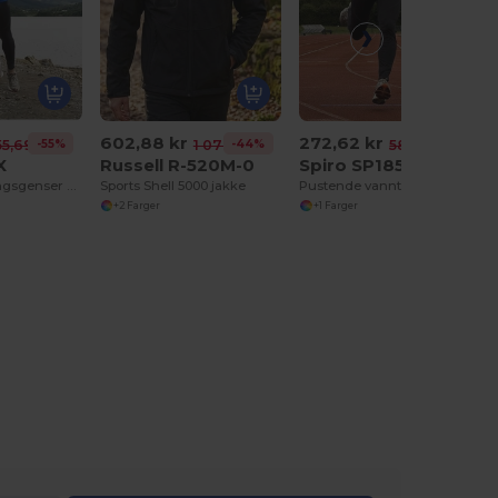
602,88 kr
272,62 kr
-55%
-44%
-53%
55,69 kr
1 077,09 kr
585,71 kr
X
Russell R-520M-0
Spiro SP185
Lettvekts Treningsgenser med Pustende Komfort
Sports Shell 5000 jakke
Pustende vanntett vindjakke Herre
+2 Farger
+1 Farger