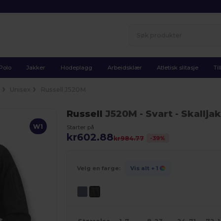
Polo
Jakker
Hodeplagg
Arbeidsklær
Atletisk slitasje
Ti
l
Unisex
Russell J520M
Russell
J520M
- Svart
- Skallja
W1
Starter på
kr602.88
-
39
%
kr984.77
Velg en farge:
Vis alt
+ 1