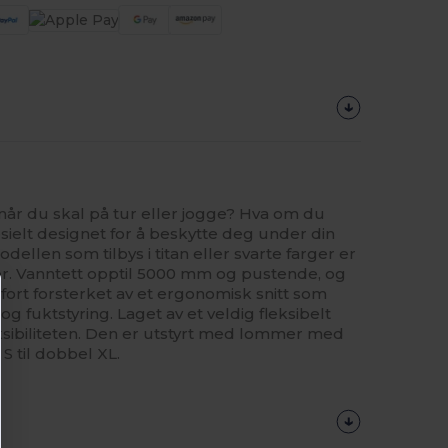
t når du skal på tur eller jogge? Hva om du
sielt designet for å beskytte deg under din
dellen som tilbys i titan eller svarte farger er
er. Vanntett opptil 5000 mm og pustende, og
ort forsterket av et ergonomisk snitt som
 fuktstyring. Laget av et veldig fleksibelt
ksibiliteten. Den er utstyrt med lommer med
S til dobbel XL.