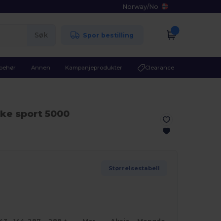
Norway
/
No
Søk
Spor bestilling
lbehør
Annen
Kampanjeprodukter
Clearance
kke sport 5000
Størrelsestabell