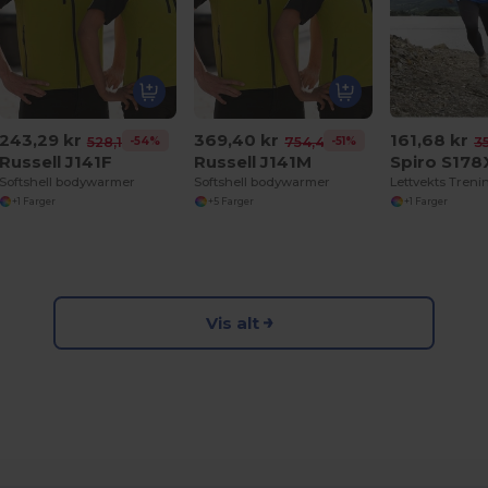
243,29 kr
369,40 kr
161,68 kr
-54%
-51%
528,18 kr
754,41 kr
3
Russell J141F
Russell J141M
Spiro S178
Softshell bodywarmer
Softshell bodywarmer
+1 Farger
+5 Farger
+1 Farger
Vis alt