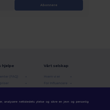
Abonnere
s hjelpe
Vårt selskap
enter (FAQ)
Hvem vi er
priser
For Influencere
 og refusjoner
Kontakt oss
e
Karrieresenter
r, analysere nettstedets ytelse og sikre en jevn og personlig
etoder
gkoder