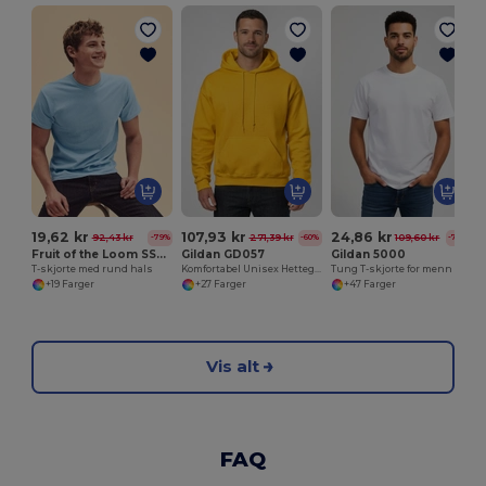
19,62 kr
107,93 kr
24,86 kr
92,43 kr
271,39 kr
109,60 kr
-79%
-60%
-77%
Fruit of the Loom SS048
Gildan GD057
Gildan 5000
T-skjorte med rund hals
Komfortabel Unisex Hettegenser for Hverdagsbruk
Tung T-skjorte for menn
+19 Farger
+27 Farger
+47 Farger
Vis alt
FAQ