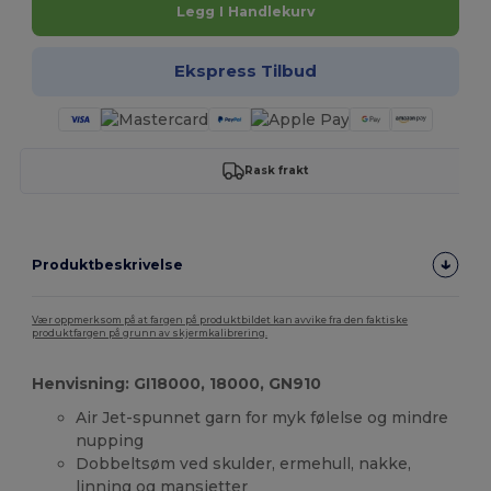
Legg I Handlekurv
Ekspress Tilbud
Rask frakt
Produktbeskrivelse
Vær oppmerksom på at fargen på produktbildet kan avvike fra den faktiske
produktfargen på grunn av skjermkalibrering.
Henvisning: GI18000, 18000, GN910
Air Jet-spunnet garn for myk følelse og mindre
nupping
Dobbeltsøm ved skulder, ermehull, nakke,
linning og mansjetter