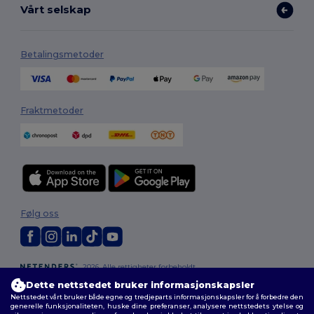
Vårt selskap
Betalingsmetoder
Fraktmetoder
Følg oss
2026. Alle rettigheter forbeholdt
Generelle Vilkår
|
personvernerklæring
|
Retningslinjer for
Dette nettstedet bruker informasjonskapsler
informasjonskapsler
|
Nettstedsoversikt
Nettstedet vårt bruker både egne og tredjeparts informasjonskapsler for å forbedre den
generelle funksjonaliteten, huske dine preferanser, analysere nettstedets ytelse og