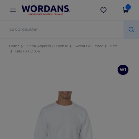
×
Wordans-app
Last ned app
Bedre priser i appen!
Home
Blank Apparel | Tilbehør
Sweats & Fleece
Men
Gildan GD056
W1