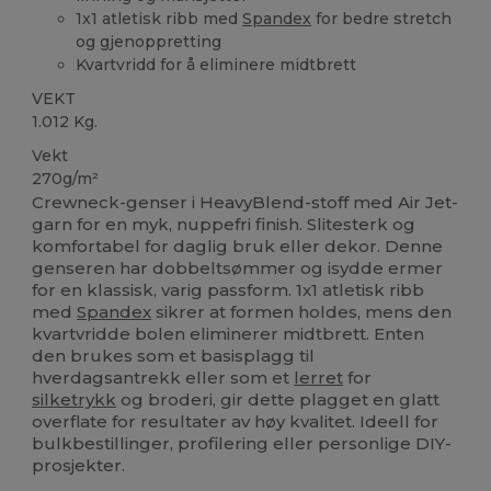
1x1 atletisk ribb med
Spandex
for bedre stretch
og gjenoppretting
Kvartvridd for å eliminere midtbrett
VEKT
1.012 Kg.
Vekt
270g/m²
Crewneck-genser i HeavyBlend-stoff med Air Jet-
garn for en myk, nuppefri finish. Slitesterk og
komfortabel for daglig bruk eller dekor. Denne
genseren har dobbeltsømmer og isydde ermer
for en klassisk, varig passform. 1x1 atletisk ribb
med
Spandex
sikrer at formen holdes, mens den
kvartvridde bolen eliminerer midtbrett. Enten
den brukes som et basisplagg til
hverdagsantrekk eller som et
lerret
for
silketrykk
og broderi, gir dette plagget en glatt
overflate for resultater av høy kvalitet. Ideell for
bulkbestillinger, profilering eller personlige DIY-
prosjekter.