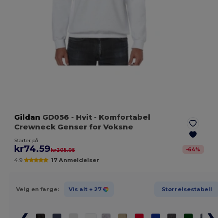
Gildan
GD056
- Hvit
- Komfortabel
Crewneck Genser for Voksne
Starter på
kr74.59
-
64
%
kr205.05
4.9
17 Anmeldelser
Velg en farge:
Vis alt
+ 27
Størrelsestabell