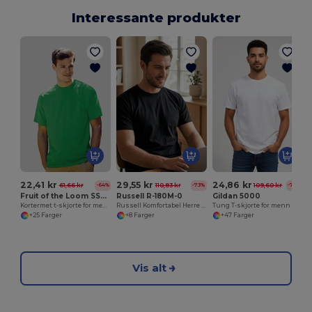
Interessante produkter
T
22,41 kr
29,55 kr
24,86 kr
61,66 kr
110,83 kr
109,60 kr
-64%
-73%
-77%
Fruit of the Loom SS030
Russell R-180M-0
Gildan 5000
Kortermet t-skjorte for menn
Russell Komfortabel Herre T-Skjorte i 100% Bomull
Tung T-skjorte for menn
+25 Farger
+8 Farger
+47 Farger
Vis alt