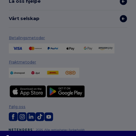
La oss hjelpe
Vårt selskap
Betalingsmetoder
Fraktmetoder
Følg oss
2026. Alle rettigheter forbeholdt
Generelle Vilkår
|
personvernerklæring
|
Retningslinjer for