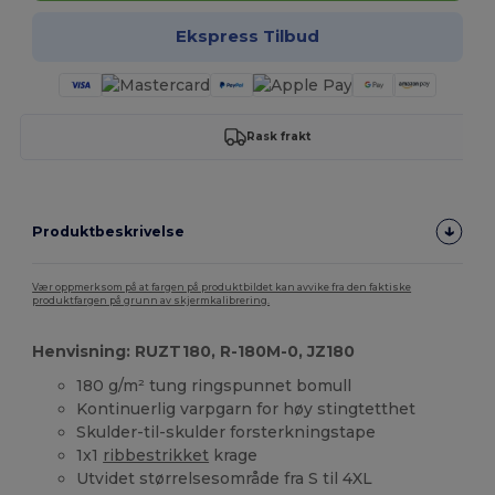
Ekspress Tilbud
Rask frakt
Produktbeskrivelse
Vær oppmerksom på at fargen på produktbildet kan avvike fra den faktiske
produktfargen på grunn av skjermkalibrering.
Henvisning: RUZT180, R-180M-0, JZ180
180 g/m² tung ringspunnet bomull
Kontinuerlig varpgarn for høy stingtetthet
Skulder-til-skulder forsterkningstape
1x1
ribbestrikket
krage
Utvidet størrelsesområde fra S til 4XL