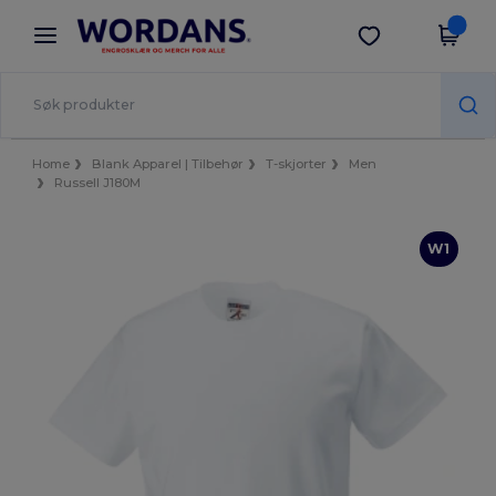
×
Wordans-app
Last ned app
Bedre priser i appen!
Home
Blank Apparel | Tilbehør
T-skjorter
Men
Russell J180M
W1