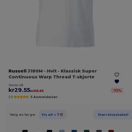
Russell
J180M
- Hvit
- Klassisk Super
Continuous Warp Thread T-skjorte
Starter på
kr29.55
-
72
%
kr105.93
5.0
5 Anmeldelser
Velg en farge:
Vis alt
+ 7
Størrelsestabell