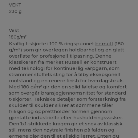
VEKT
230 g.
Høy lagerbeholdning
Vekt
180g/m²
Kraftig t-skjorte i 100 % ringspunnet
bomull
(180
g/m²) som gir overlegen holdbarhet og en glatt
overflate for profesjonell tilpasning. Denne
klassikeren fra merket Russell er konstruert
med teknologi for kontinuerlig varpgarn, som
strammer stoffets sting for å tilby eksepsjonell
motstand og en renere finish for hverdagsbruk.
Med 180 g/m² gir den en solid følelse og komfort
som overgår bransjegjennomsnittet for standard
t-skjorter. Tekniske detaljer som forsterkning fra
skulder til skulder sikrer at sømmene tåler
friksjon og opprettholder formen gjennom
gjentatte industrielle eller husholdningsvasker.
Den 1x1-strikkede kragen gir et snev av klassisk
stil, mens den nøytrale finishen på falden og
ermene gjør den til et allsidig
lerret
. Enten du