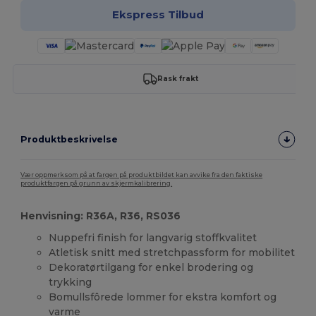
Ekspress Tilbud
Rask frakt
Produktbeskrivelse
Vær oppmerksom på at fargen på produktbildet kan avvike fra den faktiske
produktfargen på grunn av skjermkalibrering.
Henvisning: R36A, R36, RS036
Nuppefri finish for langvarig stoffkvalitet
Atletisk snitt med stretchpassform for mobilitet
Dekoratørtilgang for enkel brodering og
trykking
Bomullsfôrede lommer for ekstra komfort og
varme