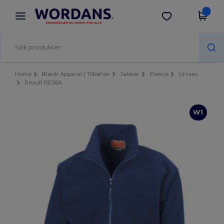
×
Wordans-app
Last ned app
Bedre priser i appen!
Home
Blank Apparel | Tilbehør
Jakker
Fleece
Unisex
Result RE36A
W1