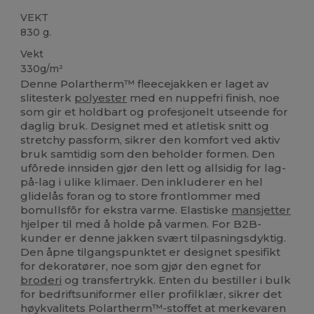
VEKT
830 g.
Vekt
330g/m²
Denne Polartherm™ fleecejakken er laget av
slitesterk
polyester
med en nuppefri finish, noe
som gir et holdbart og profesjonelt utseende for
daglig bruk. Designet med et atletisk snitt og
stretchy passform, sikrer den komfort ved aktiv
bruk samtidig som den beholder formen. Den
ufôrede innsiden gjør den lett og allsidig for lag-
på-lag i ulike klimaer. Den inkluderer en hel
glidelås foran og to store frontlommer med
bomullsfôr for ekstra varme. Elastiske
mansjetter
hjelper til med å holde på varmen. For B2B-
kunder er denne jakken svært tilpasningsdyktig.
Den åpne tilgangspunktet er designet spesifikt
for dekoratører, noe som gjør den egnet for
broderi
og transfertrykk. Enten du bestiller i bulk
for bedriftsuniformer eller profilklær, sikrer det
høykvalitets Polartherm™-stoffet at merkevaren