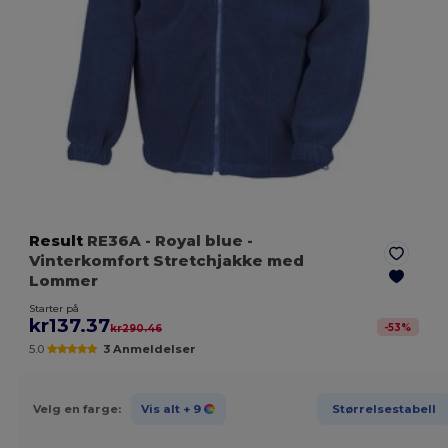
Result
RE36A
- Royal blue
-
Vinterkomfort Stretchjakke med
Lommer
Starter på
kr137.37
-
53
%
kr290.46
5.0
3 Anmeldelser
Velg en farge:
Vis alt
+ 9
Størrelsestabell