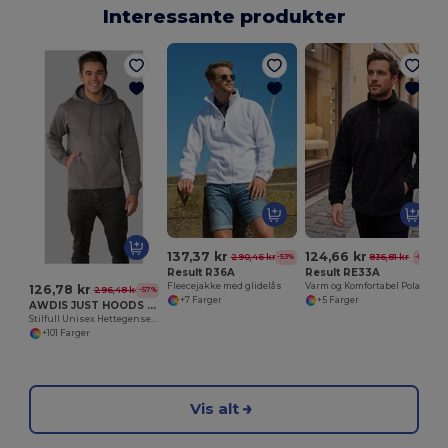
Interessante produkter
137,37 kr
124,66 kr
290,46 kr
836,81 kr
-53%
-85%
Result R36A
Result RE33A
Fleecejakke med glidelås
Varm og Komfortabel Polar Fleece Genser
126,78 kr
296,48 kr
-57%
+7 Farger
+5 Farger
AWDIS JUST HOODS JH001
Stilfull Unisex Hettegenser for Alle Årstider
+101 Farger
Vis alt