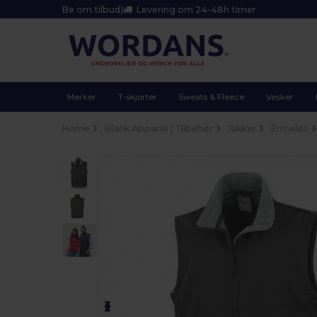
Be om tilbud
|
Levering om 24-48h timer
Merker
T-skjorter
Sweats & Fleece
Vesker
Home
Blank Apparel | Tilbehør
Jakker
Ermeløs