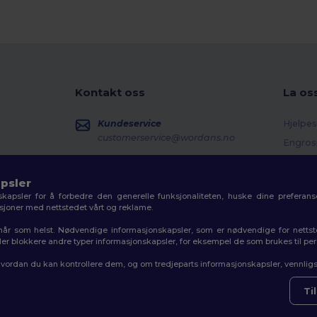
Kontakt oss
La os
Kundeservice
Hjelpes
customerservice@wordans.no
Engros
Returer
Salg
sales@wordans.no
Ordlist
psler
kapsler for å forbedre den generelle funksjonaliteten, huske dine preferanse
Fraktm
Ordresporing
aksjoner med nettstedet vårt og reklame.
Kupon
r når som helst. Nødvendige informasjonskapsler, som er nødvendige for netts
 eller blokkere andre typer informasjonskapsler, for eksempel de som brukes til pe
hvordan du kan kontrollere dem, og om tredjeparts informasjonskapsler, vennligs
 for informasjonskapsler
|
Nettstedsoversikt
Ti