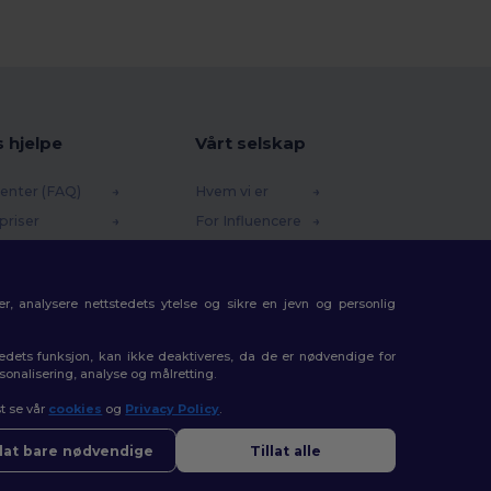
s hjelpe
Vårt selskap
enter (FAQ)
Hvem vi er
priser
For Influencere
 og refusjoner
Kontakt oss
e
Karrieresenter
r, analysere nettstedets ytelse og sikre en jevn og personlig
etoder
gkoder
tedets funksjon, kan ikke deaktiveres, da de er nødvendige for
rsonalisering, analyse og målretting.
t se vår
cookies
og
Privacy Policy
.
llat bare nødvendige
Tillat alle