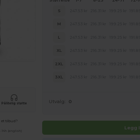
Størrelse
1-7
8-23
24-71
72-
S
247.53
kr
216.31
kr
199.25
kr
191.8
M
247.53
kr
216.31
kr
199.25
kr
191.8
L
247.53
kr
216.31
kr
199.25
kr
191.8
XL
247.53
kr
216.31
kr
199.25
kr
191.8
2XL
247.53
kr
216.31
kr
199.25
kr
191.8
uktene dine
3XL
247.53
kr
216.31
kr
199.25
kr
191.8
Utvalg:
0
Pålitelig støtte
et tilbud?
Legg 
-14h (english)