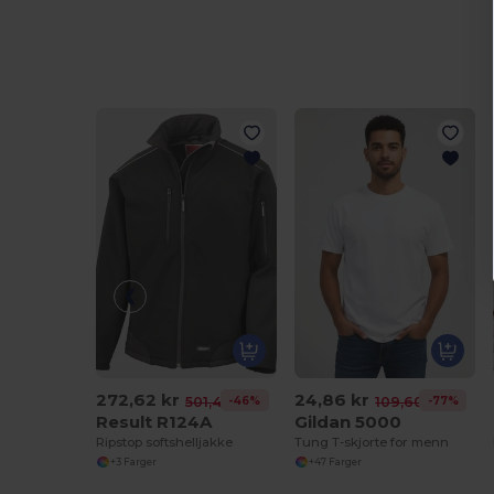
272,62 kr
24,86 kr
-46%
-77%
501,42 kr
109,60 kr
Result R124A
Gildan 5000
Ripstop softshelljakke
Tung T-skjorte for menn
+3 Farger
+47 Farger