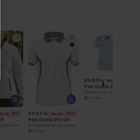
69,69 kr
-62%
181,86 kr
Pen Duick PK106
Sportspolo for Kvinner
+5 Farger
69,69 kr
-61%
-62%
95,38 kr
181,86 kr
1F
Pen Duick PK105
Merkbar Softshelljakke for kvinner
Hurtigtørkende pustende sportspolo for menn
+6 Farger