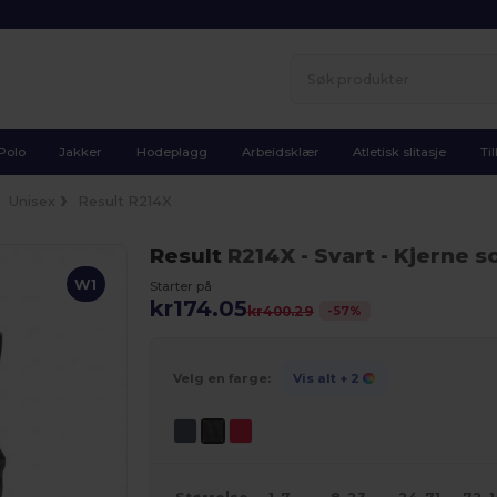
Polo
Jakker
Hodeplagg
Arbeidsklær
Atletisk slitasje
Ti
Unisex
Result R214X
Result
R214X
- Svart
- Kjerne s
W1
Starter på
kr174.05
-
57
%
kr400.29
Velg en farge:
Vis alt
+ 2