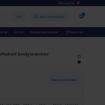
Norway
/
No
Søk
Spor bestilling
lbehør
Annen
Kampanjeprodukter
Clearance
oftshell bodywarmer
Størrelsestabell