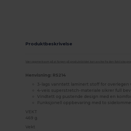
Produktbeskrivelse
Vær oppmerksom på at fargen på produktbildet kan avvike fra den faktiske pr
Henvisning: RS214
3-lags vanntett laminert stoff for overlege
4-veis superstretch-materiale sikrer full be
Vindtett og pustende design med en komfor
Funksjonell oppbevaring med to sidelommer
VEKT
469 g.
Vekt