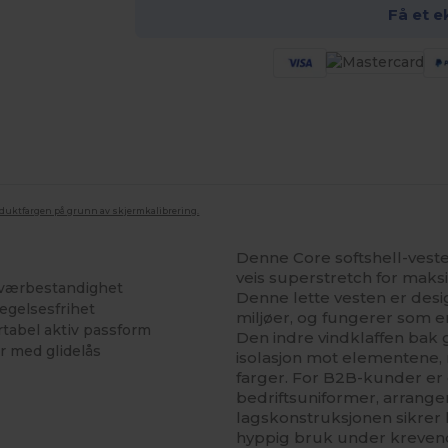
Få et e
oduktfargen på grunn av skjermkalibrering.
Denne Core softshell-vesten
veis superstretch for maks
n værbestandighet
Denne lette vesten er desi
vegelsesfrihet
miljøer, og fungerer som e
tabel aktiv passform
Den indre vindklaffen bak 
 med glidelås
isolasjon mot elementene, m
farger. For B2B-kunder er
bedriftsuniformer, arrange
lagskonstruksjonen sikrer 
hyppig bruk under krevend