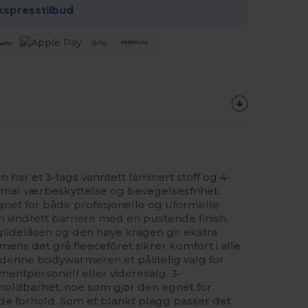
kspresstilbud
 har et 3-lags vanntett laminert stoff og 4-
imal værbeskyttelse og bevegelsesfrihet.
gnet for både profesjonelle og uformelle
n vindtett barriere med en pustende finish.
glidelåsen og den høye kragen gir ekstra
ens det grå fleecefôret sikrer komfort i alle
 denne bodywarmeren et pålitelig valg for
mentpersonell eller videresalg. 3-
holdbarhet, noe som gjør den egnet for
e forhold. Som et blankt plagg passer det