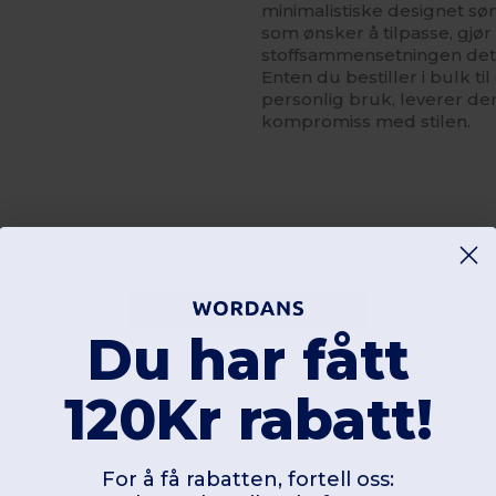
minimalistiske designet s
som ønsker å tilpasse, gjø
stoffsammensetningen det ti
Enten du bestiller i bulk til
personlig bruk, leverer d
kompromiss med stilen.
Legg til en anmeldelse
Du har fått
120Kr rabatt!
For å få rabatten, fortell oss: