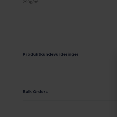
290g/m²
Produktkundevurderinger
Bulk Orders