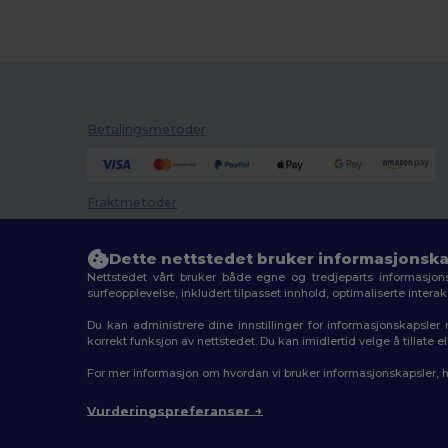
Betalingsmetoder
Fraktmetoder
Dette nettstedet bruker informasjonska
Nettstedet vårt bruker både egne og tredjeparts informasjons
surfeopplevelse, inkludert tilpasset innhold, optimaliserte inter
Du kan administrere dine innstillinger for informasjonskapsle
korrekt funksjon av nettstedet. Du kan imidlertid velge å tillate
2026. Alle rettigheter forbeholdt
For mer informasjon om hvordan vi bruker informasjonskapsler, 
Generelle Vilkår
|
personvernerklæring
|
Retningslinjer
Vurderingspreferanser