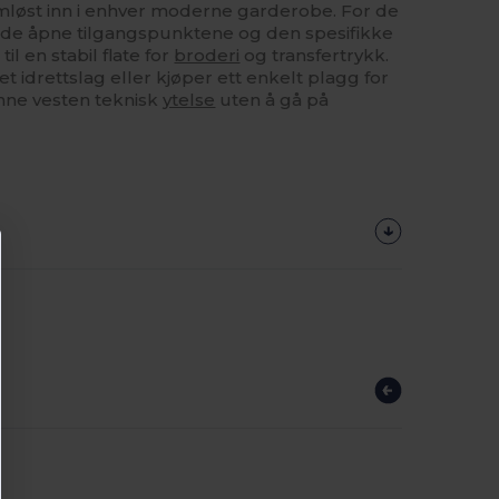
ømløst inn i enhver moderne garderobe. For de
r de åpne tilgangspunktene og den spesifikke
l en stabil flate for
broderi
og transfertrykk.
 et idrettslag eller kjøper ett enkelt plagg for
enne vesten teknisk
ytelse
uten å gå på