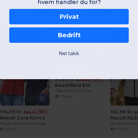
hvem handler du for?
Interessante produkter
Privat
Bedrift
Nei takk
31,89 kr
-49%
62,89 kr
Beechfield B15
Ultimate 5 Panel Cap
+7 Farger
174,05 kr
152,98 kr
-51%
356,13 kr
3
Result Core R214X
Result R23
Result Core Softshell Bodywarmer
+3 Farger
+10 Farger