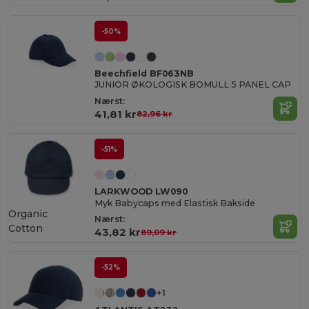
-50%
Beechfield BF063NB
JUNIOR ØKOLOGISK BOMULL 5 PANEL CAP
Nærst:
41,81 kr
82,96 kr
-51%
LARKWOOD LW090
Myk Babycaps med Elastisk Bakside
Organic
Nærst:
Cotton
43,82 kr
89,09 kr
-52%
+1