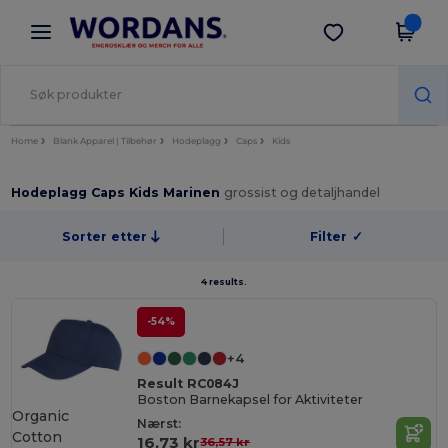
×
Wordans-app
Last ned app
Bedre priser i appen!
Home
Blank Apparel | Tilbehør
Hodeplagg
Caps
Kids
Hodeplagg Caps Kids Marinen
grossist og detaljhandel
Sorter etter
Filter
✓
4 results.
-54%
+4
Result RC084J
Boston Barnekapsel for Aktiviteter
Organic
Nærst:
Cotton
16,73 kr
36,57 kr