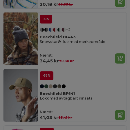
20,18 kr
39,03 kr
-51%
+2
Beechfield BF443
Snowstar® -lue med merkeområde
Nærst:
34,45 kr
70,80 kr
-52%
Beechfield BF641
Lokk med avtagbart innsats
Nærst:
41,03 kr
85,41 kr