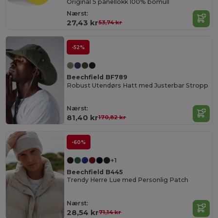
Original 5 panellokk 100% bomull
Nærst:
27,43 kr
53,74 kr
-52%
Beechfield BF789
Robust Utendørs Hatt med Justerbar Stropp
Nærst:
81,40 kr
170,82 kr
-60%
+1
Beechfield B445
Trendy Herre Lue med Personlig Patch
Nærst:
28,54 kr
71,14 kr