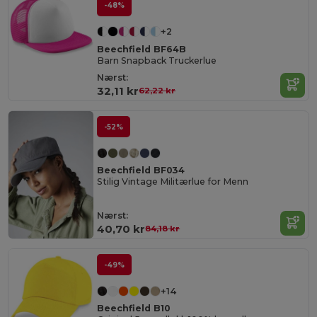
-48%
+2
Beechfield BF64B
Barn Snapback Truckerlue
Nærst:
32,11 kr
62,22 kr
-52%
Beechfield BF034
Stilig Vintage Militærlue for Menn
Nærst:
40,70 kr
84,18 kr
-49%
+14
Beechfield B10