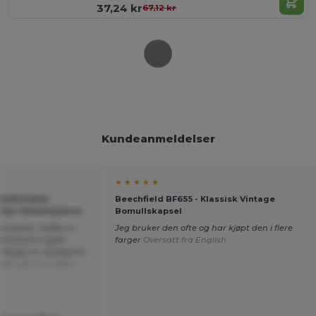
37,24 kr
67,12 kr
Kundeanmeldelser
★ ★ ★ ★ ★
Komfortabel
Beechfield BF655 - Klassisk Vintage
rbar Metallspenne
Bomullskapsel
aktisk, stoffet er
Jeg bruker den ofte og har kjøpt den i flere
 sømmene er godt
farger
Oversatt fra English
farger er virkelig fin!
Oversatt fra Italian