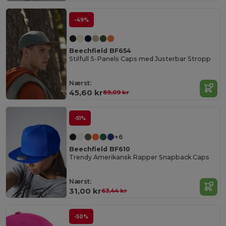
-49%
Beechfield BF654
Stilfull 5-Panels Caps med Justerbar Stropp
Nærst:
45,60 kr
89,09 kr
-51%
+6
Beechfield BF610
Trendy Amerikansk Rapper Snapback Caps
Nærst:
31,00 kr
63,44 kr
-50%