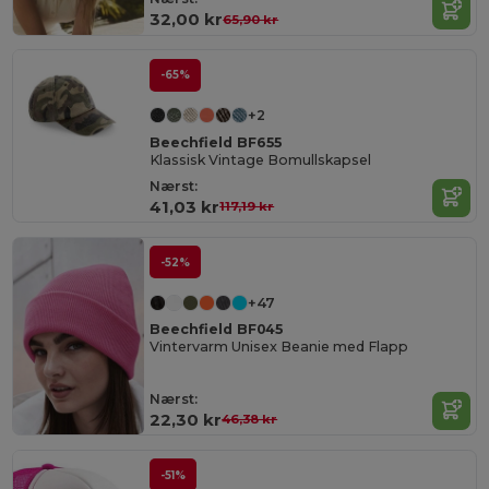
32,00 kr
65,90 kr
-65%
+2
Beechfield BF655
Klassisk Vintage Bomullskapsel
Nærst:
41,03 kr
117,19 kr
-52%
+47
Beechfield BF045
Vintervarm Unisex Beanie med Flapp
Nærst:
22,30 kr
46,38 kr
-51%