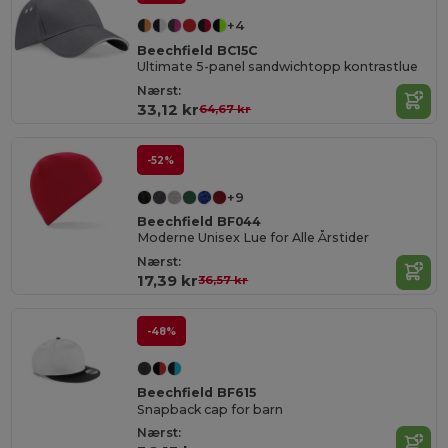
+4
Beechfield BC15C
Ultimate 5-panel sandwichtopp kontrastlue
Nærst:
33,12 kr
64,67 kr
-52%
+9
Beechfield BF044
Moderne Unisex Lue for Alle Årstider
Nærst:
17,39 kr
36,57 kr
-48%
Beechfield BF615
Snapback cap for barn
Nærst: