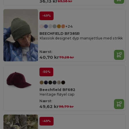
36,13 kr
69,58 kr
-49%
+24
BEECHFIELD BF385R
Klassisk designet dyp mansjettlue med strikk
Nærst:
40,70 kr
79,28 kr
-50%
Beechfield BF682
Heritage fløyel cap
Nærst:
49,62 kr
98,79 kr
-49%