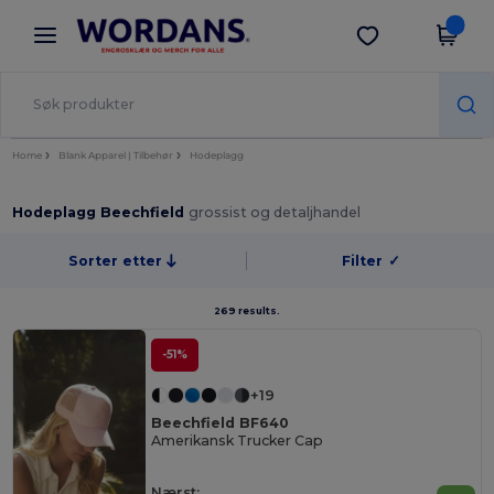
×
Wordans-app
Last ned app
Bedre priser i appen!
Home
Blank Apparel | Tilbehør
Hodeplagg
Hodeplagg Beechfield
grossist og detaljhandel
Sorter etter
Filter
✓
269 results.
-51%
+19
Beechfield BF640
Amerikansk Trucker Cap
Nærst: