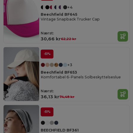
+4
Beechfield BF645
Vintage Snapback Trucker Cap
Nærst:
30,66 kr
62,22 kr
-51%
+3
Beechfield BF653
Komfortabel 6-Panels Solbeskyttelseslue
Nærst:
36,13 kr
74,48 kr
-51%
BEECHFIELD BF361