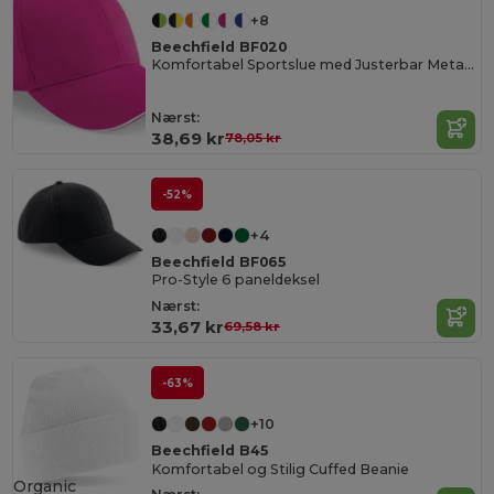
+8
Beechfield BF020
Komfortabel Sportslue med Justerbar Metallspenne
Nærst:
38,69 kr
78,05 kr
-52%
+4
Beechfield BF065
Pro-Style 6 paneldeksel
Nærst:
33,67 kr
69,58 kr
-63%
+10
Beechfield B45
Komfortabel og Stilig Cuffed Beanie
Organic