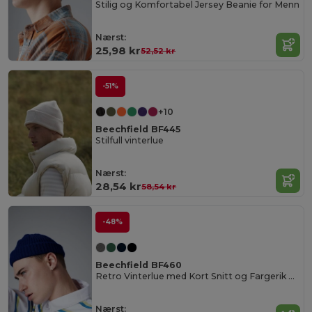
Stilig og Komfortabel Jersey Beanie for Menn
Nærst:
25,98 kr
52,52 kr
-51%
+10
Beechfield BF445
Stilfull vinterlue
Nærst:
28,54 kr
58,54 kr
-48%
Beechfield BF460
Retro Vinterlue med Kort Snitt og Fargerik Stil
Nærst: