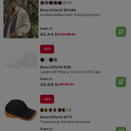
+9
Beechfield BF486
Korketrekkerhatt med pompon
Nærst:
62,44 kr
121,98 kr
-50%
Beechfield B58
Lavprofil Heavy Cotton Drill Cap
Nærst:
30,66 kr
61,66 kr
-45%
+2
Beechfield B171
Teamwear Konkurranselue
Nærst: