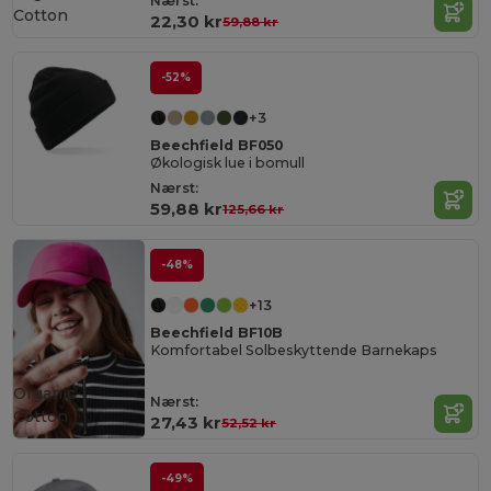
Nærst:
Cotton
22,30 kr
59,88 kr
-52%
+3
Beechfield BF050
Økologisk lue i bomull
Nærst:
59,88 kr
125,66 kr
-48%
+13
Beechfield BF10B
Komfortabel Solbeskyttende Barnekaps
Organic
Nærst:
Cotton
27,43 kr
52,52 kr
-49%