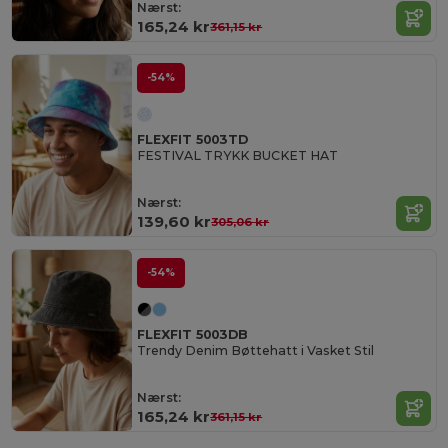
Nærst:
165,24 kr
361,15 kr
-54%
FLEXFIT 5003TD
FESTIVAL TRYKK BUCKET HAT
Nærst:
139,60 kr
305,06 kr
-54%
FLEXFIT 5003DB
Trendy Denim Bøttehatt i Vasket Stil
Nærst:
165,24 kr
361,15 kr