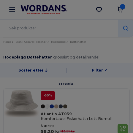
×
Wordans-app
Last ned app
Bedre priser i appen!
Home
Blank Apparel | Tilbehør
Hodeplagg
Bøttehatter
Hodeplagg Bøttehatter
grossist og detaljhandel
Sorter etter
Filter
✓
38 results.
-50%
Atlantis AT039
Komfortabel Fiskerhatt i Lett Bomull
Nærst:
56,20 kr
113,51 kr