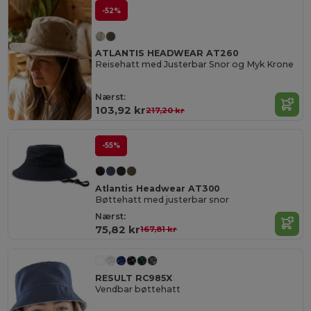
-52%
ATLANTIS HEADWEAR AT260
Reisehatt med Justerbar Snor og Myk Krone
Nærst:
103,92 kr
217,20 kr
-55%
Atlantis Headwear AT300
Bøttehatt med justerbar snor
Nærst:
75,82 kr
167,81 kr
RESULT RC985X
Vendbar bøttehatt