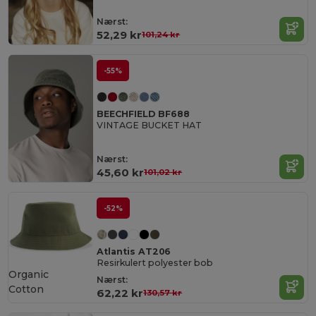
Nærst:
52,29 kr
101,24 kr
-55%
BEECHFIELD BF688
VINTAGE BUCKET HAT
Nærst:
45,60 kr
101,02 kr
-52%
Atlantis AT206
Resirkulert polyester bob
Organic
Nærst:
Cotton
62,22 kr
130,57 kr