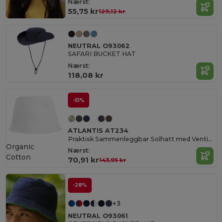
Nærst:
55,75 kr
129,12 kr
NEUTRAL O93062
SAFARI BUCKET HAT
Nærst:
118,08 kr
-51%
ATLANTIS AT234
Praktisk Sammenleggbar Solhatt med Ventilasjon
Organic
Nærst:
Cotton
70,91 kr
143,95 kr
-28%
+3
NEUTRAL O93061