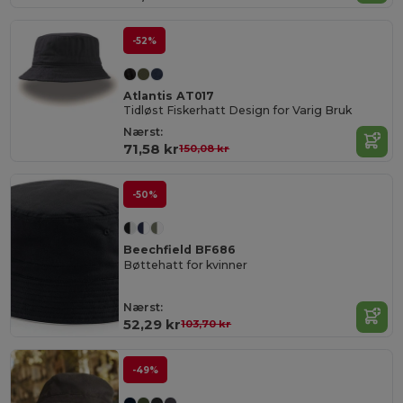
-52%
Atlantis AT017
Tidløst Fiskerhatt Design for Varig Bruk
Nærst:
71,58 kr
150,08 kr
-50%
Beechfield BF686
Bøttehatt for kvinner
Nærst:
52,29 kr
103,70 kr
-49%