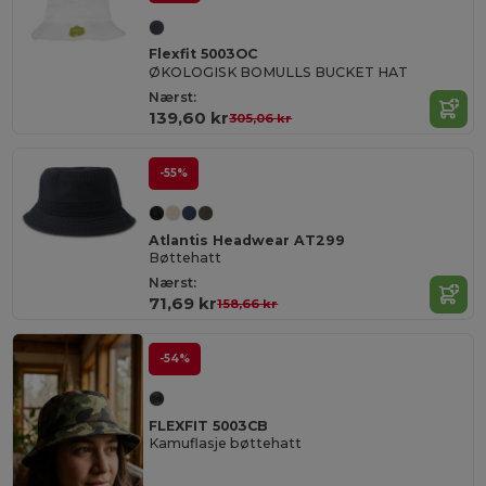
Flexfit 5003OC
ØKOLOGISK BOMULLS BUCKET HAT
Nærst:
139,60 kr
305,06 kr
-55%
Atlantis Headwear AT299
Bøttehatt
Nærst:
71,69 kr
158,66 kr
-54%
FLEXFIT 5003CB
Kamuflasje bøttehatt