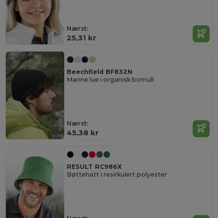
Nærst:
25,31 kr
Beechfield BF832N
Marine lue i organisk bomull
Nærst:
45,38 kr
RESULT RC986X
Bøttehatt i resirkulert polyester