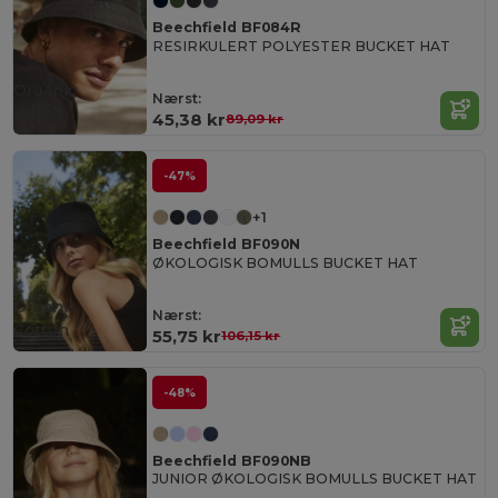
Beechfield BF084R
RESIRKULERT POLYESTER BUCKET HAT
Organic
Nærst:
Cotton
45,38 kr
89,09 kr
-47%
+1
Beechfield BF090N
ØKOLOGISK BOMULLS BUCKET HAT
Organic
Nærst:
Cotton
55,75 kr
106,15 kr
-48%
Beechfield BF090NB
JUNIOR ØKOLOGISK BOMULLS BUCKET HAT