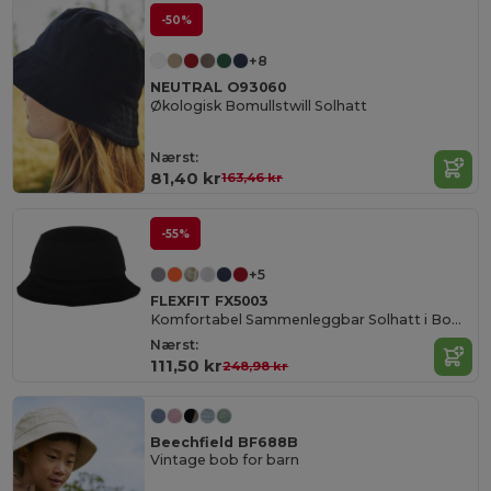
-50%
+8
NEUTRAL O93060
Økologisk Bomullstwill Solhatt
Nærst:
81,40 kr
163,46 kr
-55%
+5
FLEXFIT FX5003
Komfortabel Sammenleggbar Solhatt i Bomull
Nærst:
111,50 kr
248,98 kr
Beechfield BF688B
Vintage bob for barn