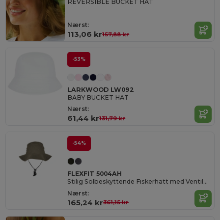
REVERSIBLE BUCKET HAT
Nærst:
113,06 kr
157,88 kr
-53%
LARKWOOD LW092
BABY BUCKET HAT
Nærst:
61,44 kr
131,79 kr
-54%
FLEXFIT 5004AH
Stilig Solbeskyttende Fiskerhatt med Ventilasjon
Nærst:
165,24 kr
361,15 kr