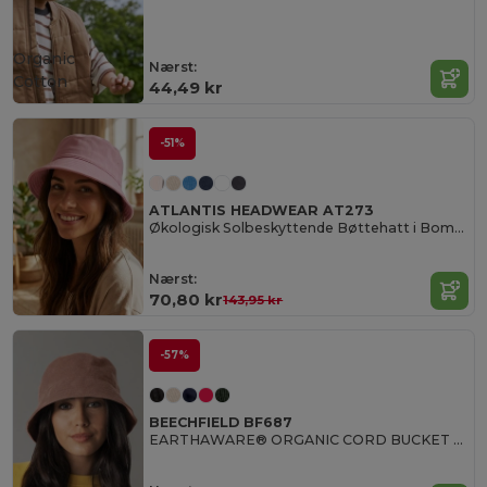
Organic
Nærst:
Cotton
44,49 kr
-51%
ATLANTIS HEADWEAR AT273
Økologisk Solbeskyttende Bøttehatt i Bomull
Nærst:
70,80 kr
143,95 kr
-57%
BEECHFIELD BF687
EARTHAWARE® ORGANIC CORD BUCKET HAT