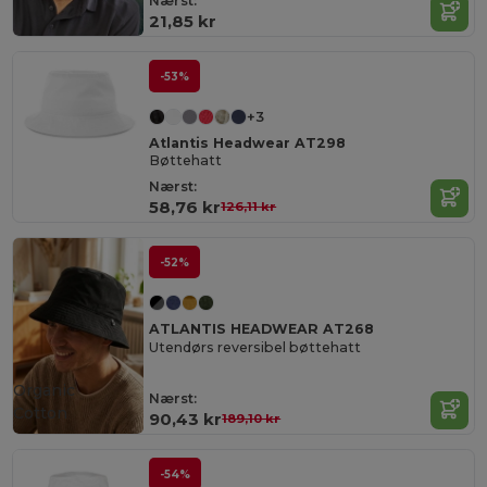
Nærst:
21,85 kr
-53%
+3
Atlantis Headwear AT298
Bøttehatt
Nærst:
58,76 kr
126,11 kr
-52%
ATLANTIS HEADWEAR AT268
Utendørs reversibel bøttehatt
Organic
Nærst:
Cotton
90,43 kr
189,10 kr
-54%