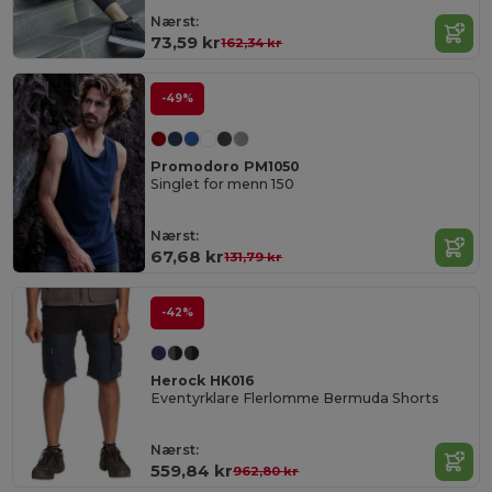
Nærst:
73,59 kr
162,34 kr
-49%
Promodoro PM1050
Singlet for menn 150
Nærst:
67,68 kr
131,79 kr
-42%
Herock HK016
Eventyrklare Flerlomme Bermuda Shorts
Nærst:
559,84 kr
962,80 kr