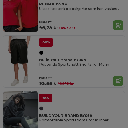
Russell J599M
Ultraslitesterk poloskjorte som kan vaskes på 60 ° C
Nærst:
96,78 kr
264,70 kr
-50%
Build Your Brand BY048
Pustende Sportsnett Shorts for Menn
Nærst:
93,88 kr
189,10 kr
-55%
BUILD YOUR BRAND BY099
Komfortable Sportstights for Kvinner