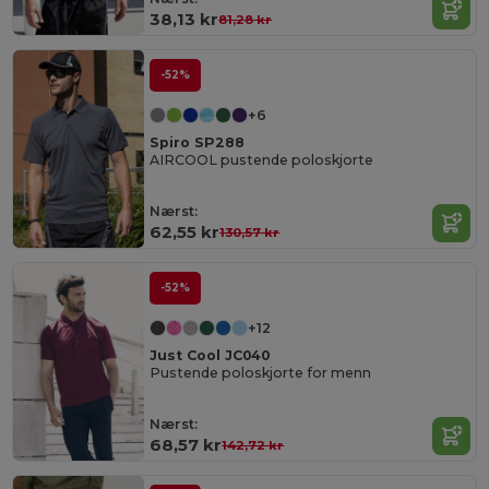
38,13 kr
81,28 kr
-52%
+6
Spiro SP288
AIRCOOL pustende poloskjorte
Nærst:
62,55 kr
130,57 kr
-52%
+12
Just Cool JC040
Pustende poloskjorte for menn
Nærst:
68,57 kr
142,72 kr