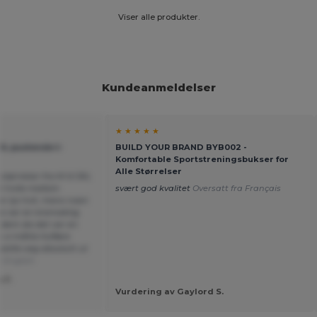
Viser alle produkter.
Kundeanmeldelser
★ ★ ★ ★ ★
OL pustende t-
BUILD YOUR BRAND BYB002 -
Komfortable Sportstreningsbukser for
Alle Størrelser
 størrelser fra M til 3XL
det hvite mellom
svært god kvalitet
Oversatt fra Français
r lys hvit, mens noen
ne var en kremaktig
te dem da det var en
vi måtte fullføre
kilte seg absolutt ut
a English
 F.
Vurdering av Gaylord S.