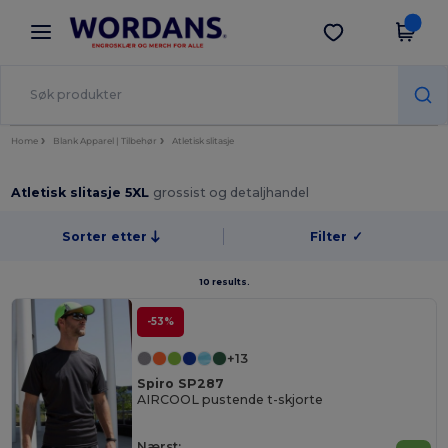
×
Wordans-app
Last ned app
Bedre priser i appen!
Home
Blank Apparel | Tilbehør
Atletisk slitasje
Atletisk slitasje 5XL
grossist og detaljhandel
Sorter etter
Filter
✓
10 results.
-53%
+13
Spiro SP287
AIRCOOL pustende t-skjorte
Nærst: