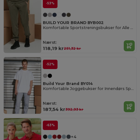
-53%
BUILD YOUR BRAND BYB002
Komfortable Sportstreningsbukser for Alle Størrelser
Nærst:
118,19 kr
251,32 kr
-52%
Build Your Brand BY014
Komfortable Joggebukser for Innendørs Sport
Nærst:
187,54 kr
392,93 kr
-63%
+4