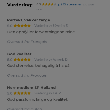
Vurdering:
4.7
på 15 stemmer
630 solgte
varer
Perfekt, vakker farge
5.0
Vurdering av Séverine F.
Den oppfyller forventningene mine
Oversatt fra Français
God kvalitet
5.0
Vurdering av Aymeric D.
God størrelse, behagelig å ha på
Oversatt fra Français
Herr medlem SP Holland
5.0
Vurdering av J.A. V.
God passform, farge og kvalitet.
Oversatt fra Dutch