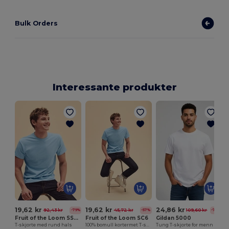
Bulk Orders
Interessante produkter
19,62 kr
19,62 kr
24,86 kr
92,43 kr
45,72 kr
109,60 kr
-79%
-57%
-77%
Fruit of the Loom SS048
Fruit of the Loom SC6
Gildan 5000
T-skjorte med rund hals
100% bomull kortermet T-skjorte
Tung T-skjorte for menn