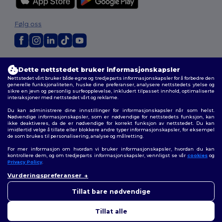
Følg oss
2026. Alle rettigheter forbeholdt
Dette nettstedet bruker informasjonskapsler
Generelle Vilkår
|
personvernerklæring
|
Retningslinjer for
Nettstedet vårt bruker både egne og tredjeparts informasjonskapsler for å forbedre den
informasjonskapsler
|
Nettstedsoversikt
generelle funksjonaliteten, huske dine preferanser, analysere nettstedets ytelse og
sikre en jevn og personlig surfeopplevelse, inkludert tilpasset innhold, optimaliserte
interaksjoner med nettstedet vårt og reklame.
Du kan administrere dine innstillinger for informasjonskapsler når som helst.
Nødvendige informasjonskapsler, som er nødvendige for nettstedets funksjon, kan
ikke deaktiveres, da de er nødvendige for korrekt funksjon av nettstedet. Du kan
imidlertid velge å tillate eller blokkere andre typer informasjonskapsler, for eksempel
de som brukes til personalisering, analyse og målretting.
For mer informasjon om hvordan vi bruker informasjonskapsler, hvordan du kan
kontrollere dem, og om tredjeparts informasjonskapsler, vennligst se vår
cookies
og
Privacy Policy
.
Vurderingspreferanser
👋
Hei
Hvis du har spørsmål eller
Tillat bare nødvendige
bekymringer, kan du kontakte
oss når som helst. Chatboten
Tillat alle
vår er her for å hjelpe.