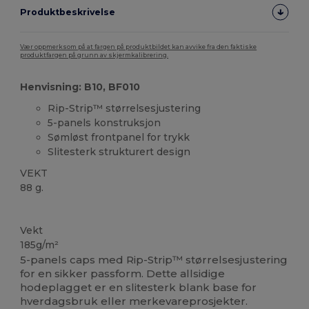
Produktbeskrivelse
Vær oppmerksom på at fargen på produktbildet kan avvike fra den faktiske
produktfargen på grunn av skjermkalibrering.
Henvisning: B10, BF010
Rip-Strip™ størrelsesjustering
5-panels konstruksjon
Sømløst frontpanel for trykk
Slitesterk strukturert design
VEKT
88 g.
Høy lagerbeholdning
Vekt
185g/m²
5-panels caps med Rip-Strip™ størrelsesjustering
for en sikker passform. Dette allsidige
hodeplagget er en slitesterk blank base for
hverdagsbruk eller merkevareprosjekter.