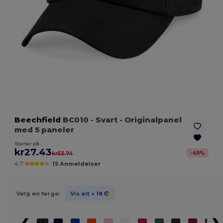
Beechfield
BC010
- Svart
- Originalpanel
med 5 paneler
Starter på
kr27.43
-
49
%
kr53.74
4.7
15 Anmeldelser
Velg en farge:
Vis alt
+ 18