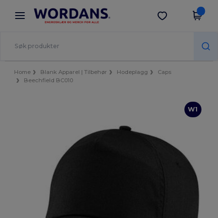
×
Wordans-app
Last ned app
Bedre priser i appen!
Home
Blank Apparel | Tilbehør
Hodeplagg
Caps
Beechfield BC010
W1