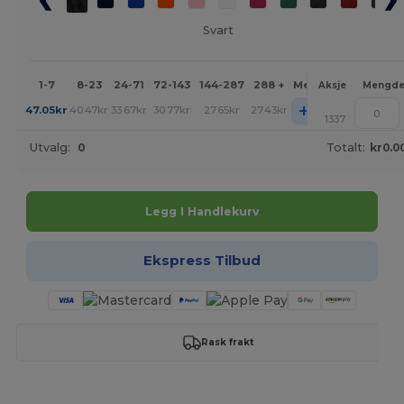
Svart
1-7
8-23
24-71
72-143
144-287
288 +
Mer
Aksje
Mengd
+
47.05
kr
40.47
kr
33.67
kr
30.77
kr
27.65
kr
27.43
kr
1337
Utvalg:
0
Totalt:
kr0.0
Legg I Handlekurv
Ekspress Tilbud
Rask frakt