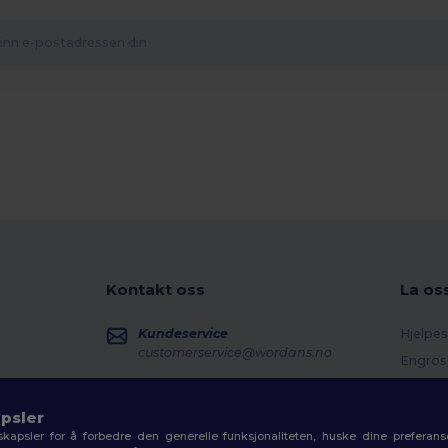
Kontakt oss
La os
Kundeservice
Hjelpes
customerservice@wordans.no
Engros
Returer
Salg
sales@wordans.no
Ordlist
psler
kapsler for å forbedre den generelle funksjonaliteten, huske dine preferanse
Fraktm