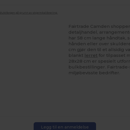
oduktfargen på grunn av skjermkalibrering.
Fairtrade Camden shopper i
detaljhandel, arrangemente
har 58 cm lange håndtak, 
hånden eller over skuldere
cm gjør den til et allsidig v
blankt
lerret
for tilpasset 
28x28 cm er spesielt utform
bulkbestillinger. Fairtrade-
miljøbevisste bedrifter.
Legg til en anmeldelse