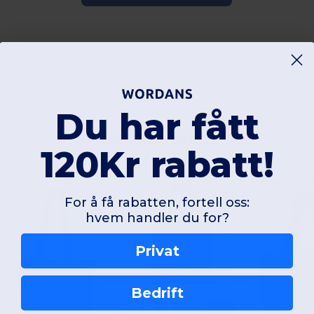
Du har fått
Interessante produkter
120Kr rabatt!
For å få rabatten, fortell oss:
hvem handler du for?
Privat
Bedrift
15,72 kr
-66%
45,72 kr