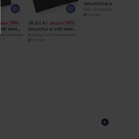
Westford mill WM421
Jute og bomullspose
+5 Farger
18,62 kr
-58%
-52%
,90 kr
39,03 kr
Westford mill WM180
Westford mill WM412
 handleveske
Naturlig Jute Gavepose med Bomullshåndtak
+9 Farger