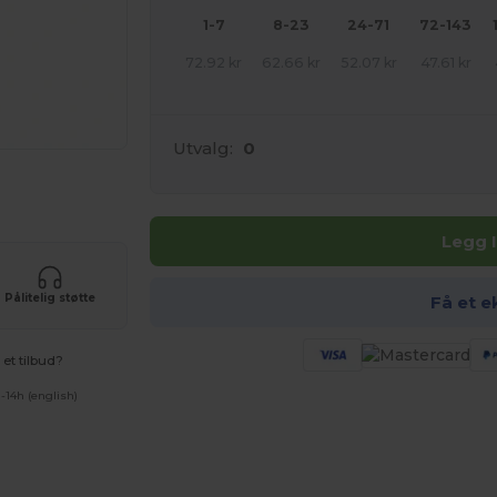
1-7
8-23
24-71
72-143
72.92
kr
62.66
kr
52.07
kr
47.61
kr
Utvalg:
0
uktene dine
Legg 
Pålitelig støtte
Få et e
et tilbud?
-14h (english)