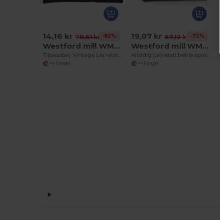
14,16 kr
19,07 kr
-82%
-72%
78,61 kr
67,12 kr
Westford mill WM530
Westford mill WM540
Tilpassbar Vintage Lerretstilbehørveske
Allsidig Lerretstilbehørspose for Tilpasning
+4 Farger
+4 Farger