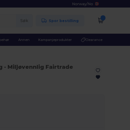
Norway
/
No
Søk
Spor bestilling
lbehør
Annen
Kampanjeprodukter
Clearance
g
- Miljøvennlig Fairtrade