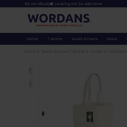
Be om tilbud
|
Levering om 24-48h timer
Merker
T-skjorter
Sweats & Fleece
Vesker
Home
Blank Apparel | Tilbehør
Vesker
Handlene