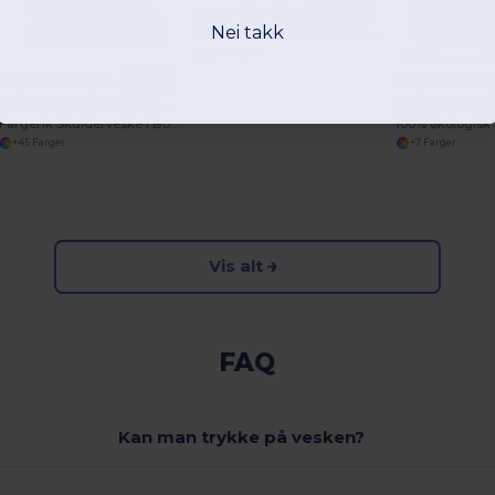
Westford mill WM125
Nei takk
Miljøvennlig Stor Handlenett i Bomull
+4 Farger
12,38 kr
27,76 kr
-60%
31,11 kr
65
Westford mill WM101
Fargerik Skulderveske i Bomull for Tilpasning
100% økologisk
+45 Farger
+7 Farger
Vis alt
FAQ
Kan man trykke på vesken?