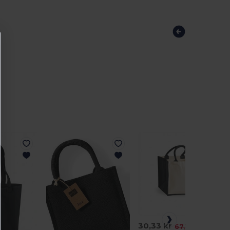
30,33 kr
-55%
67,12 kr