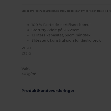
Vær oppmerksom på at fargen på produktbildet kan avvike fra den faktiske pr
100 % Fairtrade-sertifisert bomull
Stort trykkfelt på 28x28cm
13 liters kapasitet, 58cm håndtak
Slitesterk konstruksjon for daglig bruk
VEKT
213 g.
Høy lagerbeholdning
Vekt
407g/m²
Produktkundevurderinger