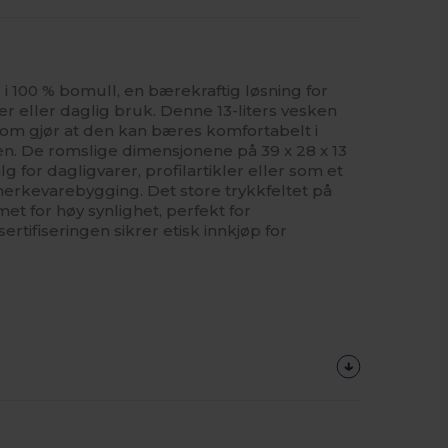
 100 % bomull, en bærekraftig løsning for
r eller daglig bruk. Denne 13-liters vesken
som gjør at den kan bæres komfortabelt i
n. De romslige dimensjonene på 39 x 28 x 13
alg for dagligvarer, profilartikler eller som et
merkevarebygging. Det store trykkfeltet på
et for høy synlighet, perfekt for
sertifiseringen sikrer etisk innkjøp for