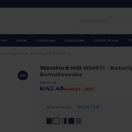
Polo
Jakker
Hodeplagg
Arbeidsklær
Atletisk slitasje
Ti
tt
Tøynett
Westford mill WM671
Westford mill
WM671
- Naturli
Bomullsveske
W1
Starter på
kr42.48
-
60
%
kr107.37
Velg en farge:
Vis alt
+ 4