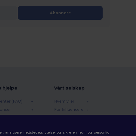
Abonnere
s hjelpe
Vårt selskap
enter (FAQ)
Hvem vi er
priser
For Influencere
 og refusjoner
Kontakt oss
e
Karrieresenter
r, analysere nettstedets ytelse og sikre en jevn og personlig
etoder