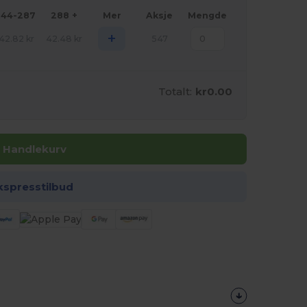
144-287
288 +
Mer
Aksje
Mengde
+
42.82
kr
42.48
kr
547
Totalt:
kr0.00
I Handlekurv
kspresstilbud