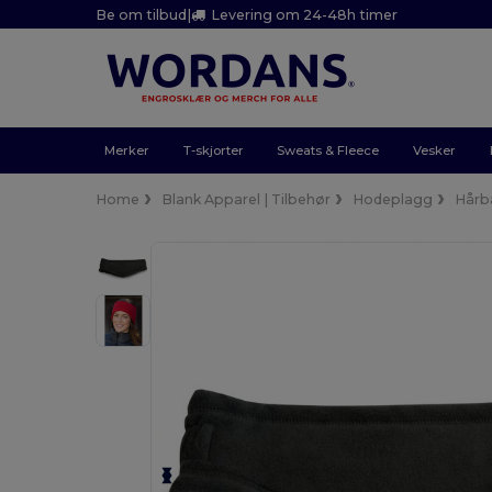
Be om tilbud
|
Levering om 24-48h timer
Merker
T-skjorter
Sweats & Fleece
Vesker
Home
Blank Apparel | Tilbehør
Hodeplagg
Hårb