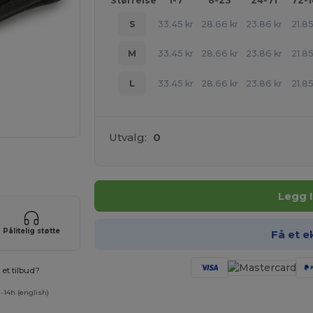
Størrelse
1-7
8-23
24-71
72-
S
33.45
kr
28.66
kr
23.86
kr
21.8
M
33.45
kr
28.66
kr
23.86
kr
21.8
L
33.45
kr
28.66
kr
23.86
kr
21.8
Utvalg:
0
uktene dine
Legg 
Pålitelig støtte
Få et e
et tilbud?
-14h (english)