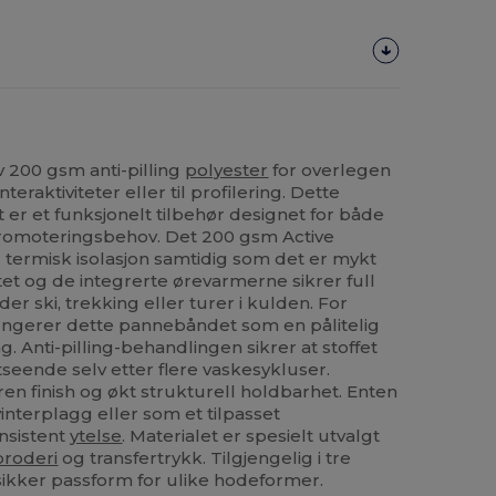
v 200 gsm anti-pilling
polyester
for overlegen
raktiviteter eller til profilering. Dette
r et funksjonelt tilbehør designet for både
promoteringsbehov. Det 200 gsm Active
g termisk isolasjon samtidig som det er mykt
et og de integrerte ørevarmerne sikrer full
r ski, trekking eller turer i kulden. For
fungerer dette pannebåndet som en pålitelig
ng. Anti-pilling-behandlingen sikrer at stoffet
tseende selv etter flere vaskesykluser.
en finish og økt strukturell holdbarhet. Enten
interplagg eller som et tilpasset
onsistent
ytelse
. Materialet er spesielt utvalgt
broderi
og transfertrykk. Tilgjengelig i tre
 sikker passform for ulike hodeformer.