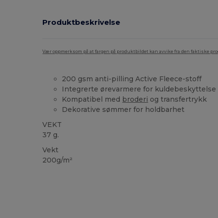
Produktbeskrivelse
Vær oppmerksom på at fargen på produktbildet kan avvike fra den faktiske pr
200 gsm anti-pilling Active Fleece-stoff
Integrerte ørevarmere for kuldebeskyttelse
Kompatibel med
broderi
og transfertrykk
Dekorative sømmer for holdbarhet
VEKT
37 g.
Vekt
200g/m²