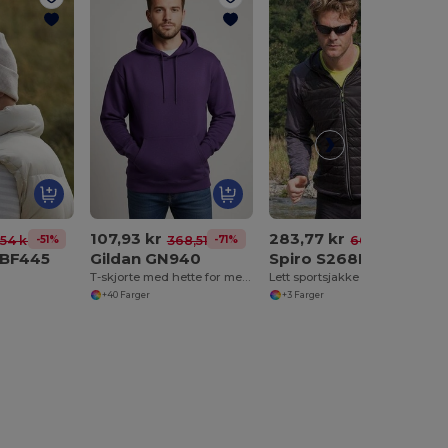
107,93 kr
283,77 kr
-51%
-71%
-53%
,54 kr
368,51 kr
608,90 kr
 BF445
Gildan GN940
Spiro S268M
T-skjorte med hette for menn og kvinner
Lett sportsjakke for menn
+40 Farger
+3 Farger