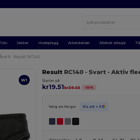
Polo
Jakker
Hodeplagg
Arbeidsklær
Atletisk slitasje
Ti
ånd
Result RC140
Result
RC140
- Svart
- Aktiv f
W1
Starter på
kr19.51
-
50
%
kr39.03
Velg en farge:
Vis alt
+ 3