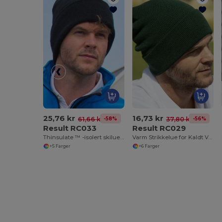
25,76 kr
16,73 kr
-58%
-56%
61,66 kr
37,80 kr
Result RC033
Result RC029
Thinsulate ™ -isolert skilue i ull
Varm Strikkelue for Kaldt Vær og Broderi
+5 Farger
+6 Farger