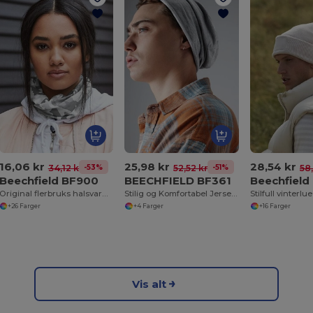
16,06 kr
25,98 kr
28,54 kr
-53%
-51%
34,12 kr
52,52 kr
58
Beechfield BF900
BEECHFIELD BF361
Beechfield
Original flerbruks halsvarmer
Stilig og Komfortabel Jersey Beanie for Menn
Stilfull vinterlue
+26 Farger
+4 Farger
+16 Farger
Vis alt