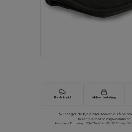
Be om et tilpasset tilbud på prod
Rask frakt
sikker betaling
Trenger du hjelp eller ønsker du å be om 
Ta kontakt med
sales@wordans.no
Monday - Thursday : 10h-13h & 14h-17h30 Friday : 10h