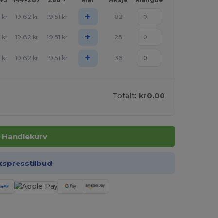
143
144-287
288 +
Mer
Aksje
Mengde
+
5
kr
19.62
kr
19.51
kr
82
+
5
kr
19.62
kr
19.51
kr
25
+
5
kr
19.62
kr
19.51
kr
36
Totalt:
kr0.00
I Handlekurv
kspresstilbud