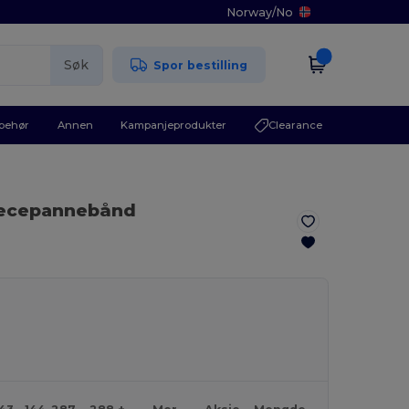
Norway
/
No
Søk
Spor bestilling
lbehør
Annen
Kampanjeprodukter
Clearance
leecepannebånd