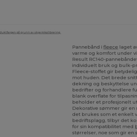
oduktfargen på grunn av skjermkalibrering.
Pannebånd i
fleece
laget a
varme og komfort under vinte
Result RC140-pannebåndet e
individuelt bruk og bulk-
Fleece-stoffet gir betydeli
mot huden. Det brede snitt
dekning og beskyttelse unde
bedrifter og forhandlere 
blank overflate for tilpasni
beholder et profesjonelt u
Dekorative sømmer gir en r
det brukes som et enkelt v
bedriftsplagg, tilbyr det k
for sin kompatibilitet med
størrelser, noe som gir en