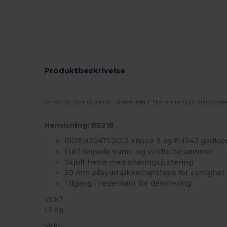
Produktbeskrivelse
Vær oppmerksom på at fargen på produktbildet kan avvike fra den faktiske pr
Henvisning: RS218
ISOEN20471:2013 klasse 3 og EN343 godkje
Fullt teipede vann- og vindtette sømmer
Skjult hette med snøringsjustering
50 mm påsydd sikkerhetstape for synlighet
Tilgang i nederkant for dekorering
VEKT
1.1 Kg.
Vekt