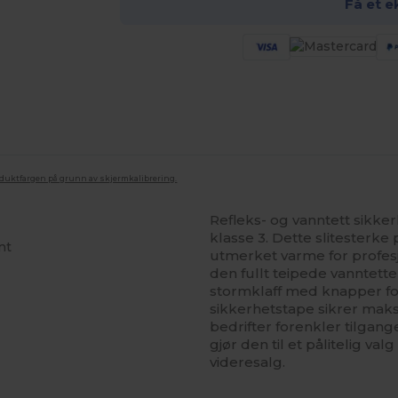
Få et e
oduktfargen på grunn av skjermkalibrering.
Refleks- og vanntett sikke
klasse 3. Dette slitesterke 
nt
utmerket varme for profesj
den fullt teipede vanntett
stormklaff med knapper f
sikkerhetstape sikrer maks
bedrifter forenkler tilgan
gjør den til et pålitelig va
videresalg.