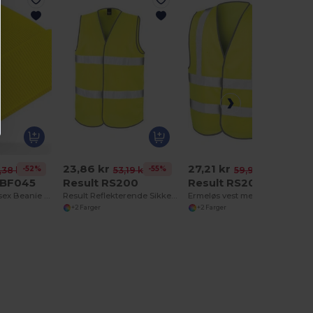
23,86 kr
27,21 kr
-52%
-55%
-55%
,38 kr
53,19 kr
59,99 kr
 BF045
Result RS200
Result RS201
Vintervarm Unisex Beanie med Flapp
Result Reflekterende Sikkerhetsvest for Menn
Ermeløs vest med høy synlighet
+2 Farger
+2 Farger