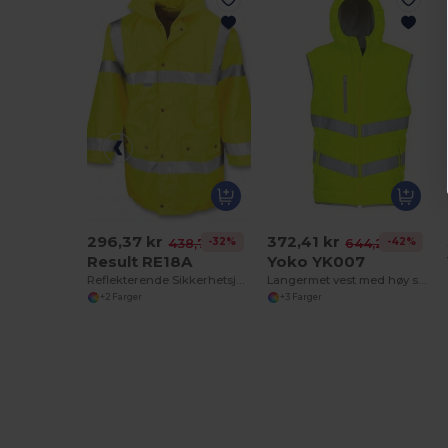
296,37 kr
372,41 kr
-32%
-42%
438,75 kr
644,25 kr
Result RE18A
Yoko YK007
Reflekterende Sikkerhetsjakke med Resirkulert Materiale
Langermet vest med høy synlighet (HVJ200)
+2 Farger
+3 Farger