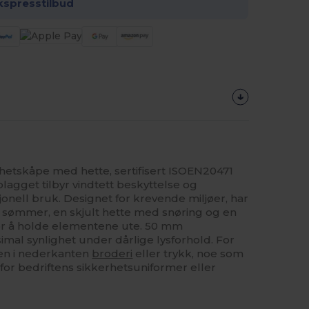
kspresstilbud
rhetskåpe med hette, sertifisert ISOEN20471
plagget tilbyr vindtett beskyttelse og
onell bruk. Designet for krevende miljøer, har
e sømmer, en skjult hette med snøring og en
or å holde elementene ute. 50 mm
imal synlighet under dårlige lysforhold. For
gen i nederkanten
broderi
eller trykk, noe som
lg for bedriftens sikkerhetsuniformer eller