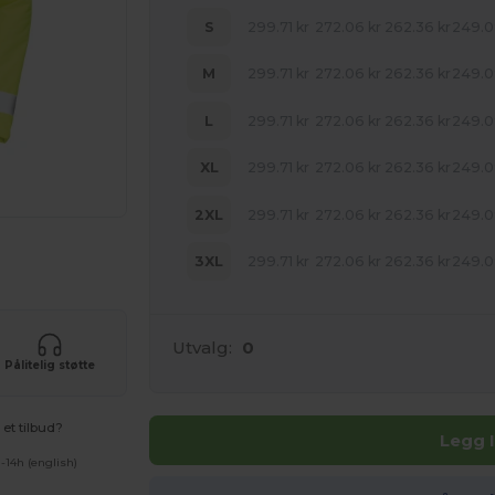
S
299.71
kr
272.06
kr
262.36
kr
249.
M
299.71
kr
272.06
kr
262.36
kr
249.
L
299.71
kr
272.06
kr
262.36
kr
249.
XL
299.71
kr
272.06
kr
262.36
kr
249.
2XL
299.71
kr
272.06
kr
262.36
kr
249.
uktene dine
3XL
299.71
kr
272.06
kr
262.36
kr
249.
Utvalg:
0
Pålitelig støtte
et tilbud?
Legg 
-14h (english)