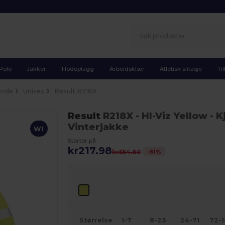
Polo
Jakker
Hodeplagg
Arbeidsklær
Atletisk slitasje
Ti
ende
Unisex
Result R218X
Result
R218X
- HI-Viz Yellow
- K
Vinterjakke
W1
Starter på
kr217.98
-
61
%
kr554.60
Størrelse
1-7
8-23
24-71
72-