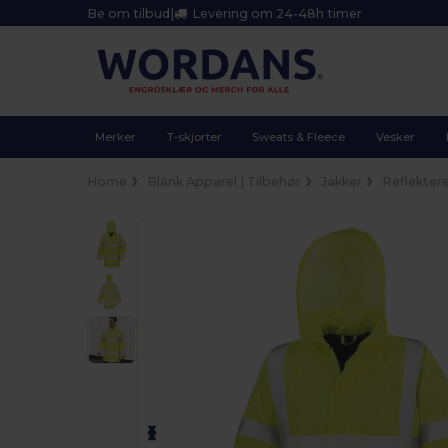
Be om tilbud
|
Levering om 24-48h timer
Merker
T-skjorter
Sweats & Fleece
Vesker
Home
Blank Apparel | Tilbehør
Jakker
Reflekter