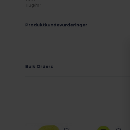
113g/m²
Produktkundevurderinger
Bulk Orders