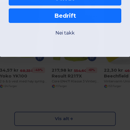
Bedrift
Nei takk
34,57 kr
217,98 kr
22,30 kr
-49%
-61%
68,35 kr
554,60 kr
46
Yoko YK100
Result R217X
Beechfield
2 b & b vest med høy synlighet (HVW100CH)
Core EN471 Klasse 3 Vinterjakke med høy synlighet
+24 Farger
+1 Farger
+53 Farger
Vis alt