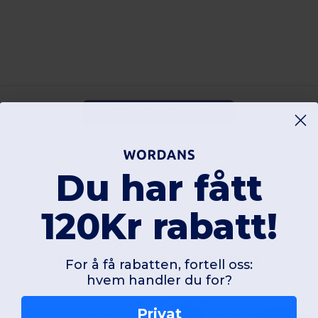
Legg til en anmeldelse
Du har fått
120Kr rabatt!
Interessante produkter
For å få rabatten, fortell oss:
hvem handler du for?
Privat