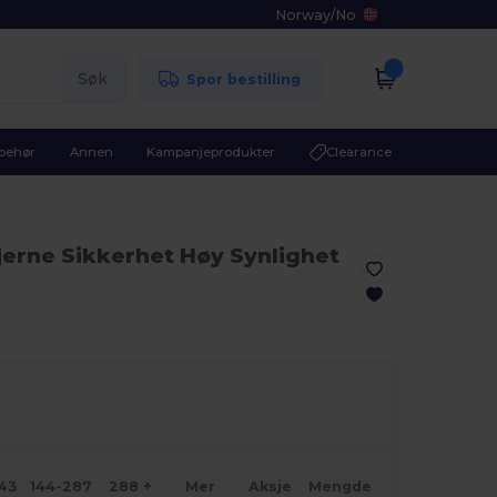
Norway
/
No
Søk
Spor bestilling
lbehør
Annen
Kampanjeprodukter
Clearance
jerne Sikkerhet Høy Synlighet
143
144-287
288 +
Mer
Aksje
Mengde