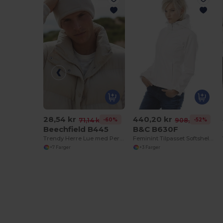
28,54 kr
440,20 kr
-60%
-52%
71,14 kr
908,50 kr
Beechfield B445
B&C B630F
Trendy Herre Lue med Personlig Patch
Feminint Tilpasset Softshelljakke med Avtagbar Hette
+7 Farger
+3 Farger