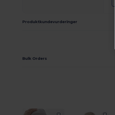
Produktkundevurderinger
Bulk Orders