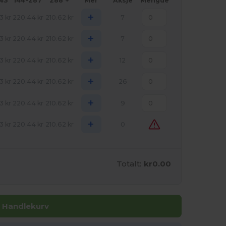
143
144-287
288 +
Mer
Aksje
Mengde
+
3
kr
220.44
kr
210.62
kr
7
+
3
kr
220.44
kr
210.62
kr
7
+
3
kr
220.44
kr
210.62
kr
12
+
3
kr
220.44
kr
210.62
kr
26
+
3
kr
220.44
kr
210.62
kr
9
+
3
kr
220.44
kr
210.62
kr
0
Totalt:
kr0.00
I Handlekurv