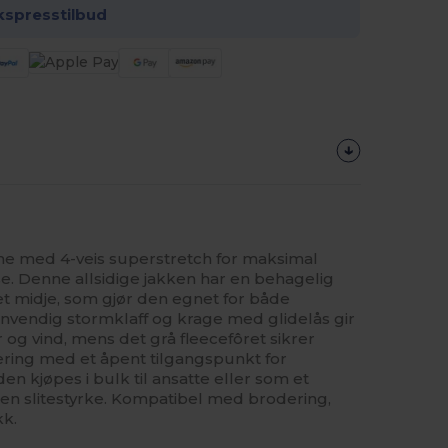
kspresstilbud
ame med 4-veis superstretch for maksimal
se. Denne allsidige jakken har en behagelig
et midje, som gjør den egnet for både
Innvendig stormklaff og krage med glidelås gir
 og vind, mens det grå fleecefôret sikrer
ering med et åpent tilgangspunkt for
en kjøpes i bulk til ansatte eller som et
 den slitestyrke. Kompatibel med brodering,
kk.