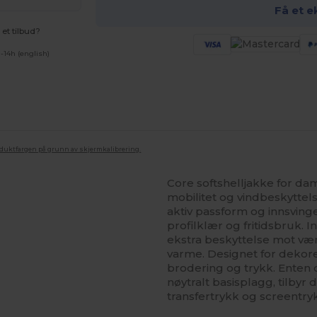
Få et e
et tilbud?
-14h (english)
oduktfargen på grunn av skjermkalibrering.
Core softshelljakke for d
mobilitet og vindbeskyttel
aktiv passform og innsving
profilklær og fritidsbruk. 
ekstra beskyttelse mot vær
varme. Designet for dekor
brodering og trykk. Enten d
nøytralt basisplagg, tilbyr
transfertrykk og screentry