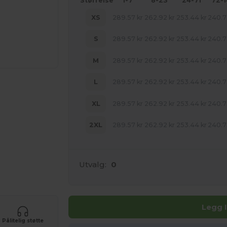
Størrelse
1-7
8-23
24-71
72-
XS
289.57
kr
262.92
kr
253.44
kr
240.7
S
289.57
kr
262.92
kr
253.44
kr
240.7
M
289.57
kr
262.92
kr
253.44
kr
240.7
L
289.57
kr
262.92
kr
253.44
kr
240.7
XL
289.57
kr
262.92
kr
253.44
kr
240.7
2XL
289.57
kr
262.92
kr
253.44
kr
240.7
Utvalg:
0
uktene dine
Legg 
Pålitelig støtte