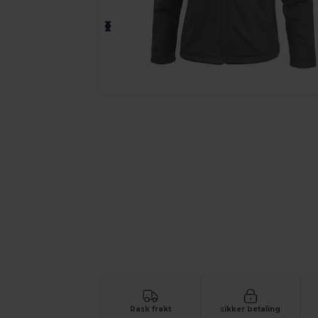
Be om et tilpasset tilbud på prod
Rask frakt
sikker betaling