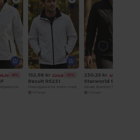
152,98 kr
230,25 kr
-61%
-53%
-44%
95,38 kr
324,58 kr
412,44 kr
1F
Result RS231
Starworld SW950
Merkbar Softshelljakke for kvinner
Fleecejakke for menn med glidelåslommer
Allvær Komfort Softshelljakke
+10 Farger
+2 Farger