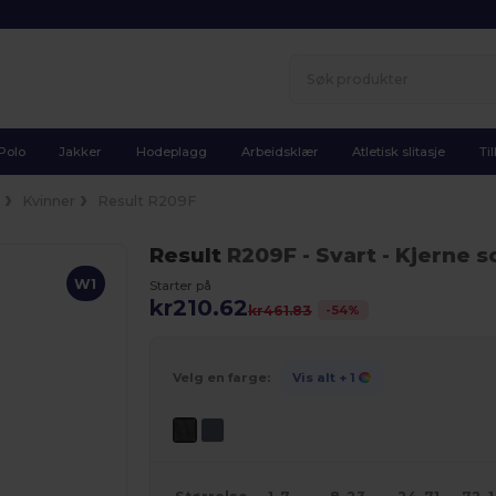
Polo
Jakker
Hodeplagg
Arbeidsklær
Atletisk slitasje
Ti
l
Kvinner
Result R209F
Result
R209F
- Svart
- Kjerne s
W1
Starter på
kr210.62
-
54
%
kr461.83
Velg en farge:
Vis alt
+ 1