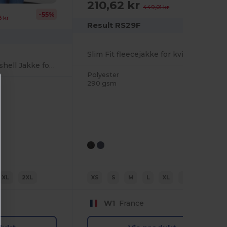
210,62 kr
-53%
449,01 kr
-55%
3 kr
Result RS29F
Slim Fit fleecejakke for kvinner
Allvær Komfort Softshell Jakke for Damer
Polyester
290 gsm
XL
2XL
XS
S
M
L
XL
2XL
W1
France