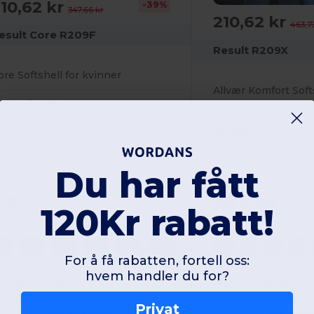
10,62 kr
-39%
347,66 kr
210,62 kr
463,7
esult Core R209F
Result R209X
ore Softshell for kvinner
00% polyester
 gsm
100% polyester
290 gsm
Du har fått
120Kr rabatt!
XS
S
M
L
XL
2XL
XS
S
M
L
8)
(10)
(12)
(14)
(16)
(18)
For å få rabatten, fortell oss:
hvem handler du for?
W1
France
W1
France
Privat