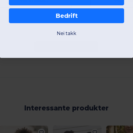
Vis produkt
Vis pro
Bedrift
Nei takk
Legg til en anmeldelse
Interessante produkter