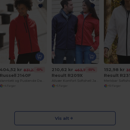
404,52 kr
210,62 kr
152,98 kr
-51%
-55%
831,23 kr
463,73 kr
3
Russell J140F
Result R209X
Result R23
Vanntett og Pustende Damejakke
Allvær Komfort Softshell Jakke for Damer
+4 Farger
+5 Farger
+10 Farger
Vis alt