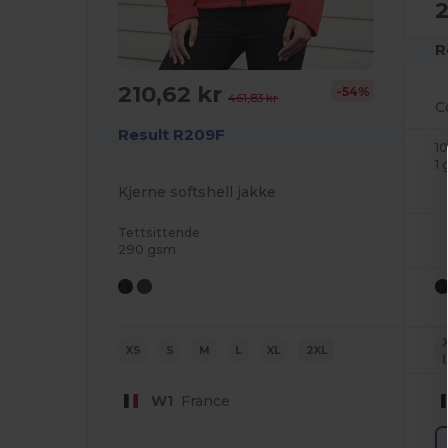
2
R
210,62 kr
-54%
461,83 kr
C
Result R209F
1
1
Kjerne softshell jakke
Tettsittende
290 gsm
XS
S
M
L
XL
2XL
(
W1
France