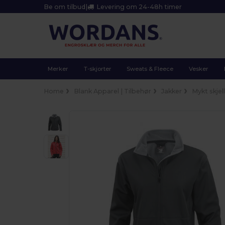
Be om tilbud
|
Levering om 24-48h timer
Merker
T-skjorter
Sweats & Fleece
Vesker
Home
Blank Apparel | Tilbehør
Jakker
Mykt skjel