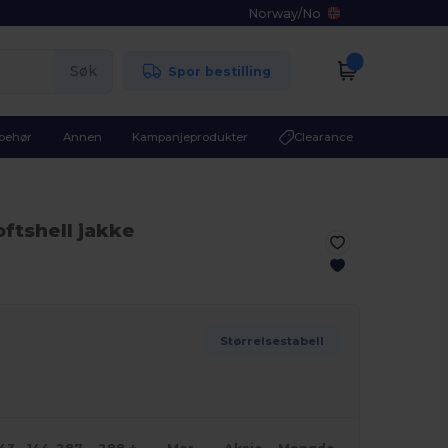
Norway
/
No
Søk
Spor bestilling
lbehør
Annen
Kampanjeprodukter
Clearance
oftshell jakke
Størrelsestabell