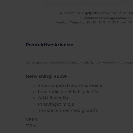
Trenger du hjelp eller ønsker du å be om 
Ta kontakt med
sales@wordans.no
Monday - Thursday : 10h-13h & 14h-17h30 Friday : 10h
Produktbeskrivelse
Vær oppmerksom på at fargen på produktbildet kan avvike fra den faktiske pr
Henvisning: RS29F
4-veis superstretch-materiale
Innvendig vindklaff i glidelås
Grått fleecefôr
Innsvinget midje
To sidelommer med glidelås
VEKT
517 g.