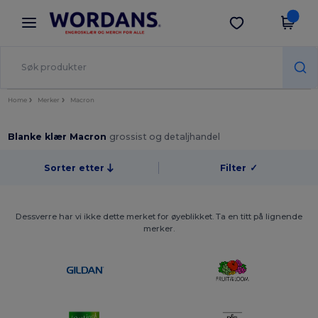
×
Wordans-app
Last ned app
Bedre priser i appen!
Home
Merker
Macron
Blanke klær Macron
grossist og detaljhandel
Sorter etter
Filter
✓
Dessverre har vi ikke dette merket for øyeblikket. Ta en titt på lignende
merker.