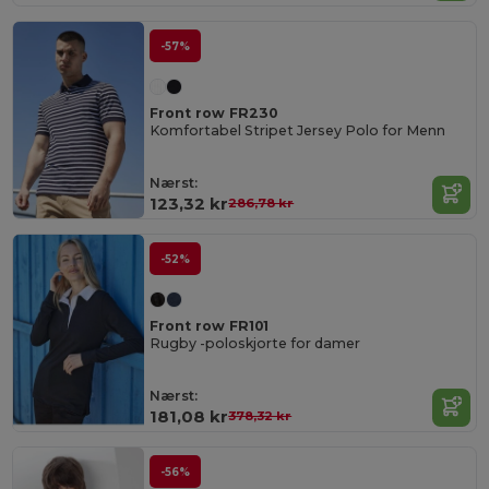
-57%
Front row FR230
Komfortabel Stripet Jersey Polo for Menn
Nærst:
123,32 kr
286,78 kr
-52%
Front row FR101
Rugby -poloskjorte for damer
Nærst:
181,08 kr
378,32 kr
-56%