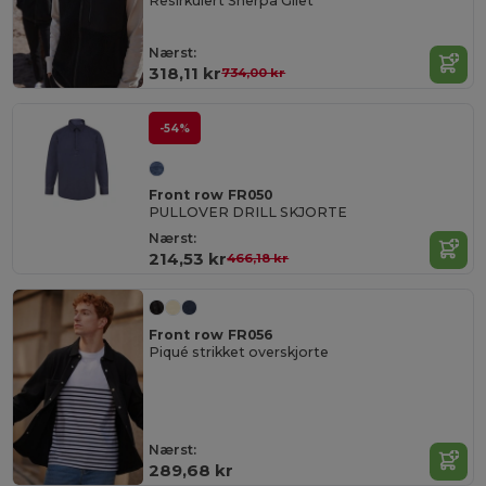
Resirkulert Sherpa Gilet
Nærst:
318,11 kr
734,00 kr
-54%
Front row FR050
PULLOVER DRILL SKJORTE
Nærst:
214,53 kr
466,18 kr
Front row FR056
Piqué strikket overskjorte
Nærst:
289,68 kr