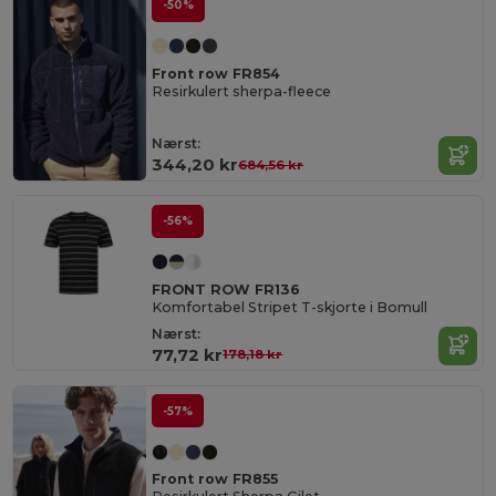
-50%
Front row FR854
Resirkulert sherpa-fleece
Nærst:
344,20 kr
684,56 kr
-56%
FRONT ROW FR136
Komfortabel Stripet T-skjorte i Bomull
Nærst:
77,72 kr
178,18 kr
-57%
Front row FR855