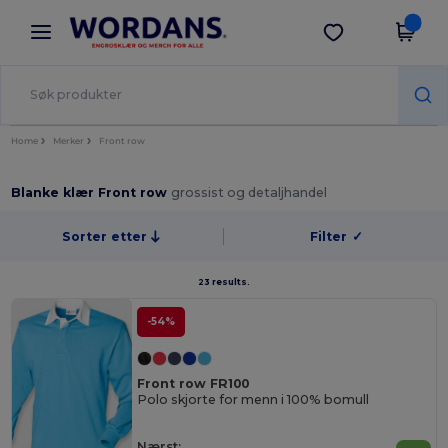
×
Wordans-app
Last ned app
Bedre priser i appen!
Home
Merker
Front row
Blanke klær Front row
grossist og detaljhandel
Sorter etter
Filter
✓
23 results.
-54%
Front row FR100
Polo skjorte for menn i 100% bomull
Nærst: