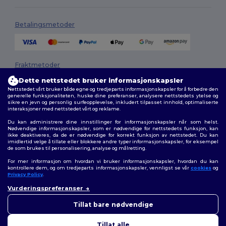
Betalingsmetoder
Fraktmetoder
Dette nettstedet bruker informasjonskapsler
Nettstedet vårt bruker både egne og tredjeparts informasjonskapsler for å forbedre den
generelle funksjonaliteten, huske dine preferanser, analysere nettstedets ytelse og
sikre en jevn og personlig surfeopplevelse, inkludert tilpasset innhold, optimaliserte
interaksjoner med nettstedet vårt og reklame.
Du kan administrere dine innstillinger for informasjonskapsler når som helst.
Nødvendige informasjonskapsler, som er nødvendige for nettstedets funksjon, kan
ikke deaktiveres, da de er nødvendige for korrekt funksjon av nettstedet. Du kan
Følg oss
imidlertid velge å tillate eller blokkere andre typer informasjonskapsler, for eksempel
de som brukes til personalisering, analyse og målretting.
For mer informasjon om hvordan vi bruker informasjonskapsler, hvordan du kan
kontrollere dem, og om tredjeparts informasjonskapsler, vennligst se vår
cookies
og
Privacy Policy
.
2026. Alle rettigheter forbeholdt
Generelle Vilkår
|
personvernerklæring
|
Retningslinjer for
Vurderingspreferanser
informasjonskapsler
|
Nettstedsoversikt
Tillat bare nødvendige
Tillat alle