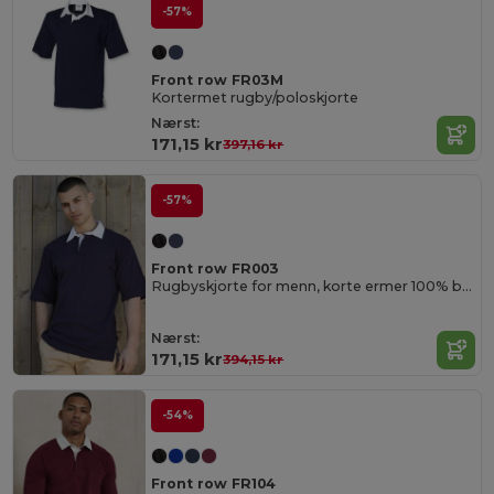
-57%
Front row FR03M
Kortermet rugby/poloskjorte
Nærst:
171,15 kr
397,16 kr
-57%
Front row FR003
Rugbyskjorte for menn, korte ermer 100% bomull
Nærst:
171,15 kr
394,15 kr
-54%
Front row FR104