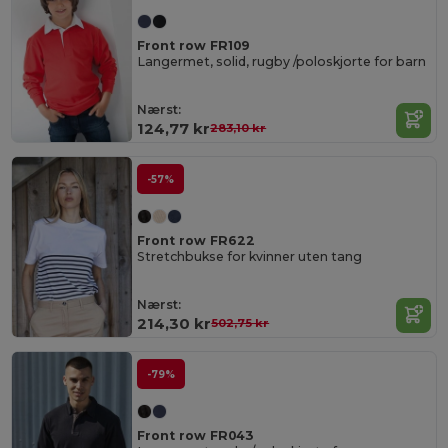
Front row FR109
Langermet, solid, rugby /poloskjorte for barn
Nærst:
124,77 kr
283,10 kr
-57%
Front row FR622
Stretchbukse for kvinner uten tang
Nærst:
214,30 kr
502,75 kr
-79%
Front row FR043