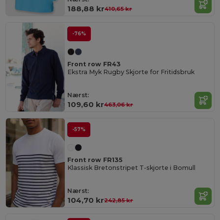
188,88 kr
410,65 kr
-76%
Front row FR43
Ekstra Myk Rugby Skjorte for Fritidsbruk
Nærst:
109,60 kr
463,06 kr
-57%
Front row FR135
Klassisk Bretonstripet T-skjorte i Bomull
Nærst:
104,70 kr
242,85 kr