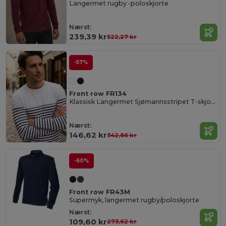
Langermet rugby -poloskjorte
Nærst:
239,39 kr
522,27 kr
-57%
Front row FR134
Klassisk Langermet Sjømannsstripet T-skjorte
Nærst:
146,62 kr
342,86 kr
-60%
Front row FR43M
Supermyk, langermet rugby/poloskjorte
Nærst:
109,60 kr
273,62 kr