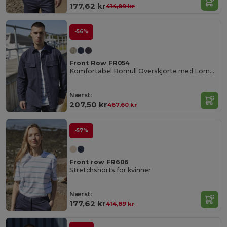
177,62 kr
414,89 kr
-56%
Front Row FR054
Komfortabel Bomull Overskjorte med Lommer
Nærst:
207,50 kr
467,60 kr
-57%
Front row FR606
Stretchshorts for kvinner
Nærst:
177,62 kr
414,89 kr