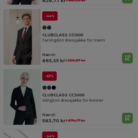
826,77 kr
1 481,39 kr
-44%
CLUBCLASS CC1000
Farringdon dressjakke for menn
Nærst:
865,35 kr
1 550,97 kr
-65%
CLUBCLASS CC3000
Islington dressjakke for kvinner
Nærst:
583,70 kr
1 674,17 kr
-44%