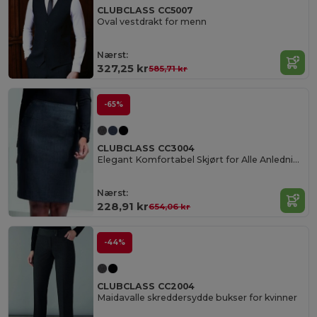
CLUBCLASS CC5007
Oval vestdrakt for menn
Nærst:
327,25 kr
585,71 kr
-65%
CLUBCLASS CC3004
Elegant Komfortabel Skjørt for Alle Anledninger
Nærst:
228,91 kr
654,06 kr
-44%
CLUBCLASS CC2004
Maidavalle skreddersydde bukser for kvinner