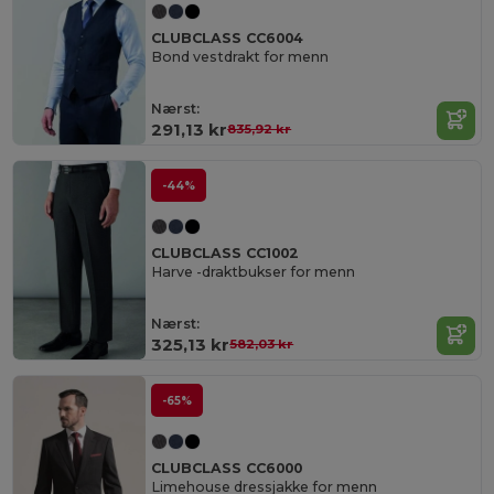
CLUBCLASS CC6004
Bond vestdrakt for menn
Nærst:
291,13 kr
835,92 kr
-44%
CLUBCLASS CC1002
Harve -draktbukser for menn
Nærst:
325,13 kr
582,03 kr
-65%
CLUBCLASS CC6000
Limehouse dressjakke for menn