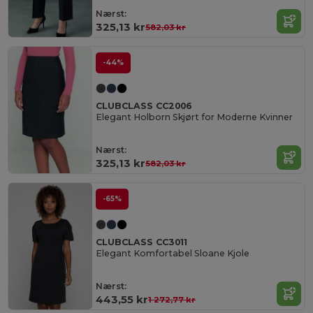
Nærst:
325,13 kr
582,03 kr
-44%
CLUBCLASS CC2006
Elegant Holborn Skjørt for Moderne Kvinner
Nærst:
325,13 kr
582,03 kr
-65%
CLUBCLASS CC3011
Elegant Komfortabel Sloane Kjole
Nærst:
443,55 kr
1 272,77 kr