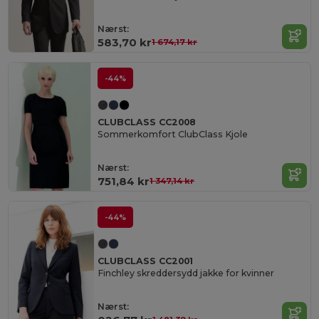
Nærst:
583,70 kr
1 674,17 kr
-44%
CLUBCLASS CC2008
Sommerkomfort ClubClass Kjole
Nærst:
751,84 kr
1 347,14 kr
-44%
CLUBCLASS CC2001
Finchley skreddersydd jakke for kvinner
Nærst: