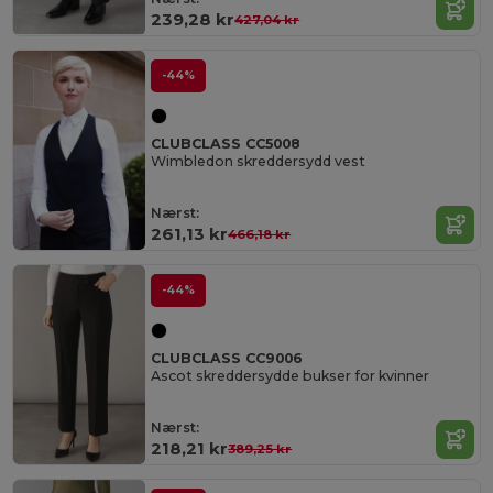
239,28 kr
427,04 kr
-44%
CLUBCLASS CC5008
Wimbledon skreddersydd vest
Nærst:
261,13 kr
466,18 kr
-44%
CLUBCLASS CC9006
Ascot skreddersydde bukser for kvinner
Nærst:
218,21 kr
389,25 kr