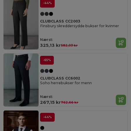
-44%
CLUBCLASS CC2003
Finsbury skreddersydde bukser for kvinner
Nærst:
325,13 kr
582,03 kr
-65%
CLUBCLASS CC6002
Soho herrebukser for menn
Nærst:
267,15 kr
762,66 kr
-44%