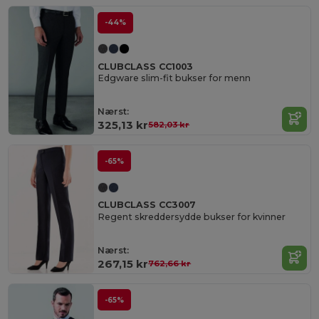
-44%
CLUBCLASS CC1003
Edgware slim-fit bukser for menn
Nærst:
325,13 kr
582,03 kr
-65%
CLUBCLASS CC3007
Regent skreddersydde bukser for kvinner
Nærst:
267,15 kr
762,66 kr
-65%