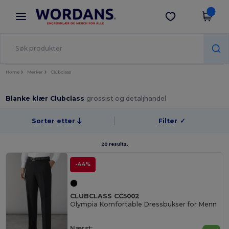
×
Wordans-app
Last ned app
Bedre priser i appen!
Home
Merker
Clubclass
Blanke klær Clubclass
grossist og detaljhandel
Sorter etter
Filter
✓
20 results.
-44%
CLUBCLASS CC5002
Olympia Komfortable Dressbukser for Menn
Nærst: