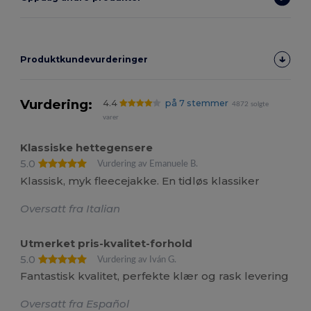
Produktkundevurderinger
Vurdering:
4.4
på 7 stemmer
4872 solgte
varer
Klassiske hettegensere
5.0
Vurdering av Emanuele B.
Klassisk, myk fleecejakke. En tidløs klassiker
Oversatt fra Italian
Utmerket pris-kvalitet-forhold
5.0
Vurdering av Iván G.
Fantastisk kvalitet, perfekte klær og rask levering
Oversatt fra Español