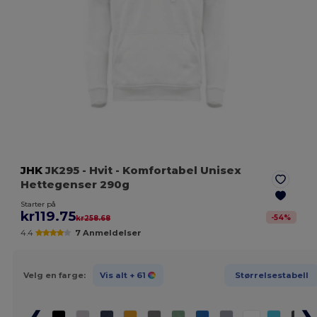
JHK
JK295
- Hvit
- Komfortabel Unisex
Hettegenser 290g
Starter på
kr119.75
-
54
%
kr258.68
4.4
7 Anmeldelser
Velg en farge:
Vis alt
+ 61
Størrelsestabell