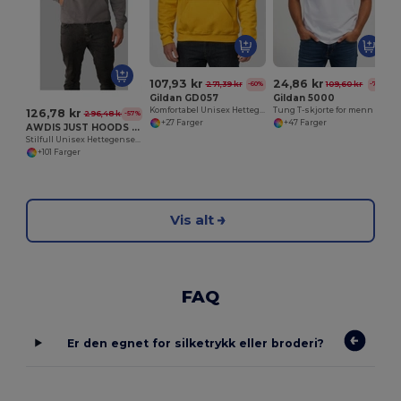
107,93 kr
24,86 kr
271,39 kr
109,60 kr
-60%
-77%
Gildan GD057
Gildan 5000
Komfortabel Unisex Hettegenser for Hverdagsbruk
Tung T-skjorte for menn
126,78 kr
296,48 kr
-57%
+27 Farger
+47 Farger
AWDIS JUST HOODS JH001
Stilfull Unisex Hettegenser for Alle Årstider
+101 Farger
Vis alt
FAQ
Er den egnet for silketrykk eller broderi?