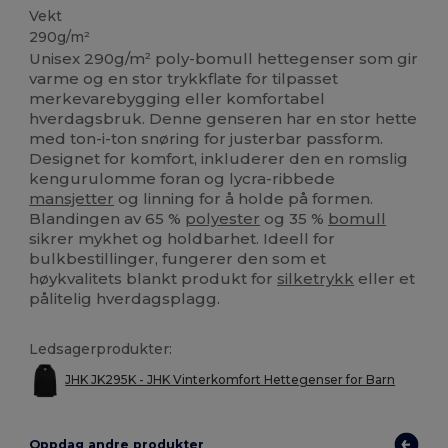
Vekt
290g/m²
Unisex 290g/m² poly-bomull hettegenser som gir
varme og en stor trykkflate for tilpasset
merkevarebygging eller komfortabel
hverdagsbruk. Denne genseren har en stor hette
med ton-i-ton snøring for justerbar passform.
Designet for komfort, inkluderer den en romslig
kengurulomme foran og lycra-ribbede
mansjetter
og linning for å holde på formen.
Blandingen av 65 %
polyester
og 35 %
bomull
sikrer mykhet og holdbarhet. Ideell for
bulkbestillinger, fungerer den som et
høykvalitets blankt produkt for
silketrykk
eller et
pålitelig hverdagsplagg.
Ledsagerprodukter:
JHK JK295K - JHK Vinterkomfort Hettegenser for Barn
Oppdag andre produkter