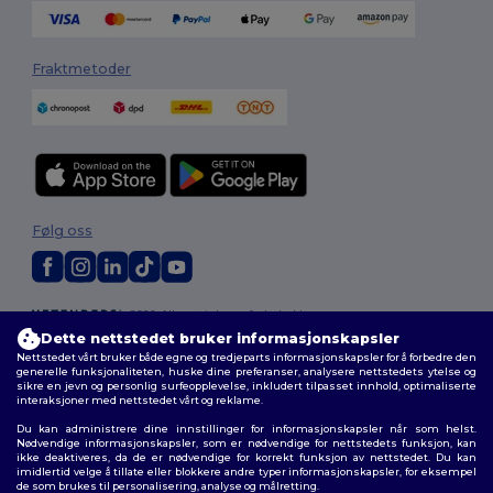
Fraktmetoder
Følg oss
2026. Alle rettigheter forbeholdt
Generelle Vilkår
|
personvernerklæring
|
Retningslinjer for
Dette nettstedet bruker informasjonskapsler
informasjonskapsler
|
Nettstedsoversikt
Nettstedet vårt bruker både egne og tredjeparts informasjonskapsler for å forbedre den
generelle funksjonaliteten, huske dine preferanser, analysere nettstedets ytelse og
sikre en jevn og personlig surfeopplevelse, inkludert tilpasset innhold, optimaliserte
interaksjoner med nettstedet vårt og reklame.
Du kan administrere dine innstillinger for informasjonskapsler når som helst.
Nødvendige informasjonskapsler, som er nødvendige for nettstedets funksjon, kan
ikke deaktiveres, da de er nødvendige for korrekt funksjon av nettstedet. Du kan
imidlertid velge å tillate eller blokkere andre typer informasjonskapsler, for eksempel
de som brukes til personalisering, analyse og målretting.