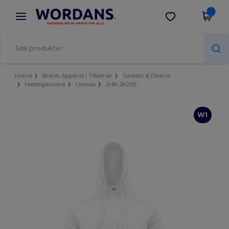
×
Wordans-app
Last ned app
Bedre priser i appen!
Home
Blank Apparel | Tilbehør
Sweats & Fleece
Hettegensere
Unisex
JHK JK295
W1