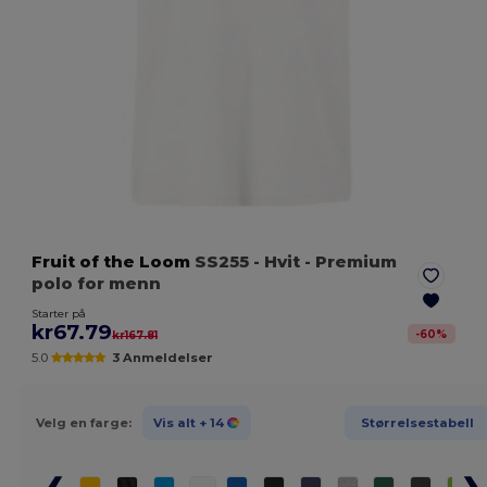
Fruit of the Loom
SS255
- Hvit
- Premium
polo for menn
Starter på
kr67.79
-
60
%
kr167.81
5.0
3 Anmeldelser
Velg en farge:
Vis alt
+ 14
Størrelsestabell