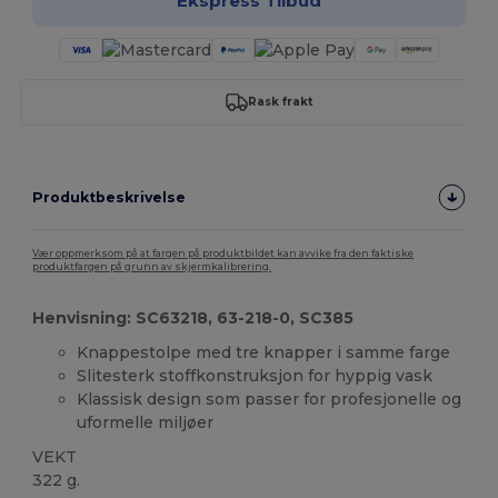
Ekspress Tilbud
Rask frakt
Produktbeskrivelse
Vær oppmerksom på at fargen på produktbildet kan avvike fra den faktiske
produktfargen på grunn av skjermkalibrering.
Henvisning: SC63218, 63-218-0, SC385
Knappestolpe med tre knapper i samme farge
Slitesterk stoffkonstruksjon for hyppig vask
Klassisk design som passer for profesjonelle og
uformelle miljøer
VEKT
322 g.