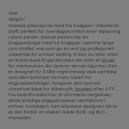
Tilpasset
Vekt
180g/m²
Klassisk pikéskjorte med tre knapper i slitesterkt
stoff, perfekt for hverdagskomfort eller tilpasning
i store partier. Denne pikéen har en
knappestolpe med tre knapper i samme farge
som stoffet, noe som gir et rent og profesjonelt
utseende for enhver setting. Enten du leter etter
en enkel basis til garderoben din eller et
lerret
for merkevaren din, leverer denne skjorten. Den
er designet for å tåle regelmessig vask samtidig
som den beholder formen. Ideell for
engrosbestillinger, fungerer den som en
utmerket base for silketrykk,
broderi
eller DTF.
Fra bedriftsuniformer til uformelle helgeklær,
dette allsidige plagget passer sømløst inn i
enhver kolleksjon. Den klassiske designen sikrer
at den forblir en stabel i både B2B- og B2C-
markeder.