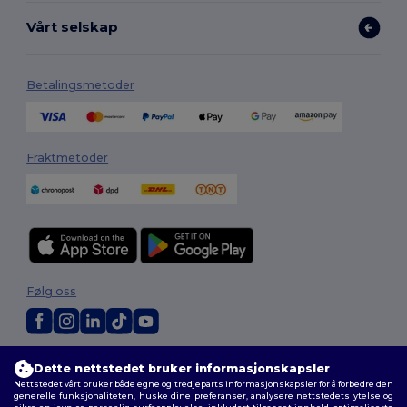
Vårt selskap
Betalingsmetoder
Fraktmetoder
Følg oss
2026. Alle rettigheter forbeholdt
Dette nettstedet bruker informasjonskapsler
Generelle Vilkår
|
personvernerklæring
|
Retningslinjer for
Nettstedet vårt bruker både egne og tredjeparts informasjonskapsler for å forbedre den
informasjonskapsler
|
Nettstedsoversikt
generelle funksjonaliteten, huske dine preferanser, analysere nettstedets ytelse og