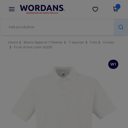
×
Wordans-app
Last ned app
Bedre priser i appen!
Home
Blank Apparel | Tilbehør
T-skjorter
Polo
Unisex
Fruit of the Loom SS255
W1