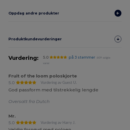
Oppdag andre produkter
Produktkundevurderinger
Vurdering:
5.0
på 3 stemmer
609 solgte
varer
Fruit of the loom poloskjorte
5.0
Vurdering av Guest U.
God passform med tilstrekkelig lengde
Oversatt fra Dutch
Mr.
5.0
Vurdering av Harry J.
Veldig fornøyd med poloen