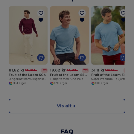
81,62 kr
19,62 kr
31,11 kr
174,50 kr
92,43 kr
108,60 kr
-53%
-79%
-71%
Fruit of the Loom SC4
Fruit of the Loom SS048
Fruit of the Loom 61-044-0
Langermet bomullsgenser for menn
T-skjorte med rund hals
Super Premium T-skjorte for menn i 100% bomull
+13 Farger
+19 Farger
+10 Farger
Vis alt
FAQ