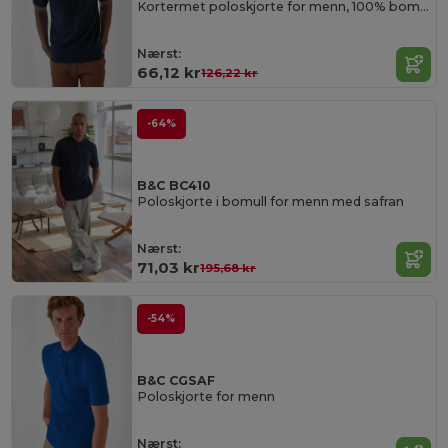
Kortermet poloskjorte for menn, 100% bomull
Nærst:
66,12 kr
126,22 kr
-64%
B&C BC410
Poloskjorte i bomull for menn med safran
Nærst:
71,03 kr
195,68 kr
-54%
B&C CGSAF
Poloskjorte for menn
Nærst: