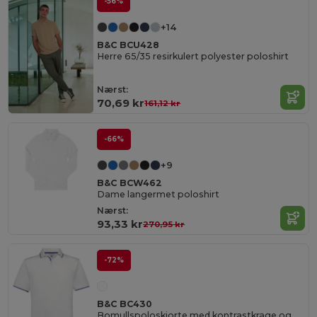
-56%
+14
B&C BCU428
Herre 65/35 resirkulert polyester poloshirt
Nærst:
70,69 kr
161,12 kr
-66%
+9
B&C BCW462
Dame langermet poloshirt
Nærst:
93,33 kr
270,95 kr
-72%
B&C BC430
Bomullspoloskjorte med kontrastkrage og ermer