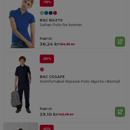
-78%
B&C BA370
Safran Polo for kvinner
Nærst:
36,24 kr
164,35 kr
-80%
B&C CGSAFE
Komfortabel Klassisk Polo Skjorte i Bomull
Nærst:
29,10 kr
142,16 kr
-67%