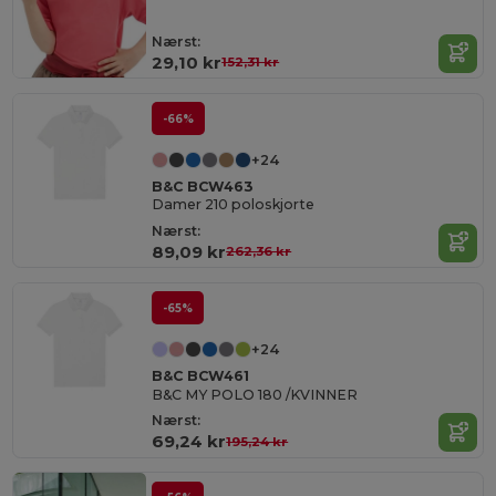
Nærst:
29,10 kr
152,31 kr
-66%
+24
B&C BCW463
Damer 210 poloskjorte
Nærst:
89,09 kr
262,36 kr
-65%
+24
B&C BCW461
B&C MY POLO 180 /KVINNER
Nærst:
69,24 kr
195,24 kr