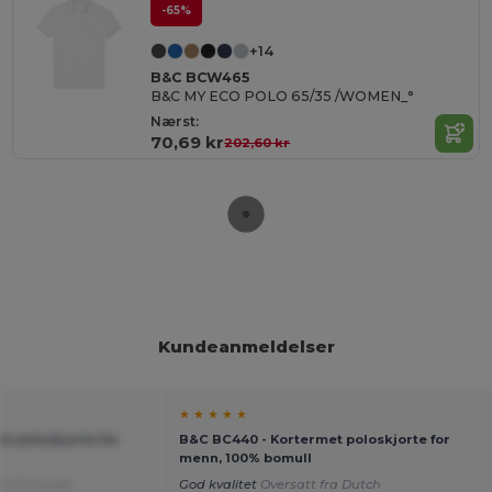
-65%
+14
B&C BCW465
B&C MY ECO POLO 65/35 /WOMEN_°
Nærst:
70,69 kr
202,60 kr
Kundeanmeldelser
★ ★ ★ ★ ★
t poloskjorte for
B&C BC440 - Kortermet poloskjorte for
menn, 100% bomull
fra Français
God kvalitet
Oversatt fra Dutch