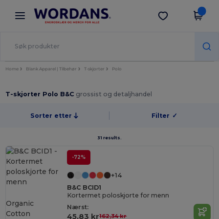
×
Wordans-app
Last ned app
Bedre priser i appen!
Home
Blank Apparel | Tilbehør
T-skjorter
Polo
T-skjorter Polo B&C
grossist og detaljhandel
Sorter etter
Filter
✓
31 results.
-72%
+14
B&C BCID1
Kortermet poloskjorte for menn
Organic
Nærst:
Cotton
45,83 kr
162,34 kr