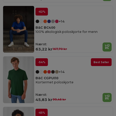
-62%
+14
B&C BC400
100% økologisk poloskjorte for menn
Nærst:
63,22 kr
167,70 kr
-54%
Best Seller
+14
B&C CGPUI10
Kortermet poloskjorte
Nærst:
45,83 kr
99,46 kr
-65%