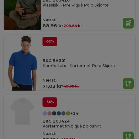
B&C BCU426
Klassisk Herre Piqué Polo Skjorte
Nærst:
88,98 kr
209,84 kr
-52%
B&C BA301
Komfortabel Kortermet Polo Skjorte
Nærst:
71,03 kr
149,30 kr
-56%
+24
B&C BCU424
Kortermet fin piqué poloshirt
Nærst: