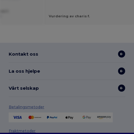
ce J.
I
Vurdering av charis f.
Kontakt oss
La oss hjelpe
Vårt selskap
Betalingsmetoder
Fraktmetoder