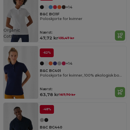
+14
B&C BCI1F
Poloskjorte for kvinner
Organic
Nærst:
Cotton
47,72 kr
135,47 kr
-62%
+14
B&C BC401
Poloskjorte for kvinner, 100% økologisk bomull
Nærst:
63,78 kr
167,70 kr
-48%
B&C BC440