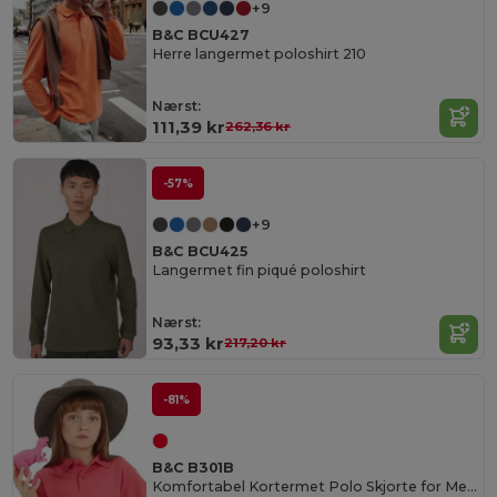
+9
B&C BCU427
Herre langermet poloshirt 210
Nærst:
111,39 kr
262,36 kr
-57%
+9
B&C BCU425
Langermet fin piqué poloshirt
Nærst:
93,33 kr
217,20 kr
-81%
B&C B301B
Komfortabel Kortermet Polo Skjorte for Menn