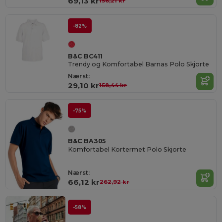
69,13 kr
156,21 kr
-82%
B&C BC411
Trendy og Komfortabel Barnas Polo Skjorte
Nærst:
29,10 kr
158,44 kr
-75%
B&C BA305
Komfortabel Kortermet Polo Skjorte
Nærst:
66,12 kr
262,92 kr
-58%