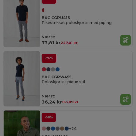
B&C CGPU413
Pikéstrikket poloskjorte med piping
Nærst:
73,81 kr
227,01 kr
-76%
B&C CGPW455
Poloskjorte i pique stil
Nærst:
36,24 kr
153,09 kr
-58%
+24