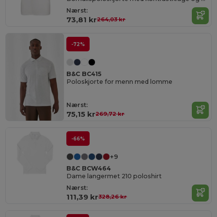
Nærst:
73,81 kr
264,03 kr
-72%
B&C BC415
Poloskjorte for menn med lomme
Nærst:
75,15 kr
269,72 kr
-66%
+9
B&C BCW464
Dame langermet 210 poloshirt
Nærst:
111,39 kr
328,26 kr