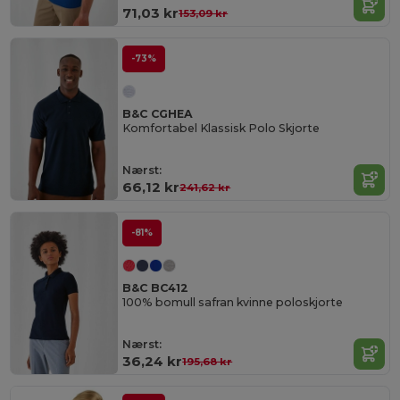
71,03 kr
153,09 kr
-73%
B&C CGHEA
Komfortabel Klassisk Polo Skjorte
Nærst:
66,12 kr
241,62 kr
-81%
B&C BC412
100% bomull safran kvinne poloskjorte
Nærst:
36,24 kr
195,68 kr