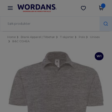
×
Wordans-app
Last ned app
Bedre priser i appen!
Home
Blank Apparel | Tilbehør
T-skjorter
Polo
Unisex
B&C CGHEA
W1