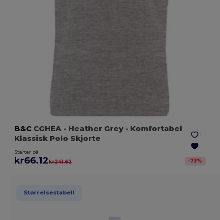
B&C
CGHEA
- Heather Grey
- Komfortabel
Klassisk Polo Skjorte
Starter på
kr66.12
-
73
%
kr241.62
Størrelsestabell