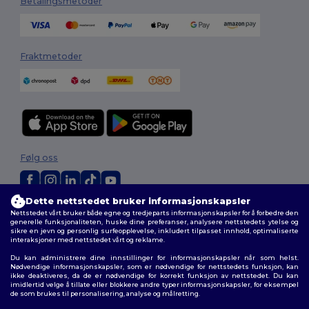
Betalingsmetoder
Fraktmetoder
Følg oss
Dette nettstedet bruker informasjonskapsler
2026. Alle rettigheter forbeholdt
Nettstedet vårt bruker både egne og tredjeparts informasjonskapsler for å forbedre den
generelle funksjonaliteten, huske dine preferanser, analysere nettstedets ytelse og
Generelle Vilkår
|
personvernerklæring
|
Retningslinjer for
sikre en jevn og personlig surfeopplevelse, inkludert tilpasset innhold, optimaliserte
informasjonskapsler
|
Nettstedsoversikt
interaksjoner med nettstedet vårt og reklame.
Du kan administrere dine innstillinger for informasjonskapsler når som helst.
Nødvendige informasjonskapsler, som er nødvendige for nettstedets funksjon, kan
ikke deaktiveres, da de er nødvendige for korrekt funksjon av nettstedet. Du kan
imidlertid velge å tillate eller blokkere andre typer informasjonskapsler, for eksempel
de som brukes til personalisering, analyse og målretting.