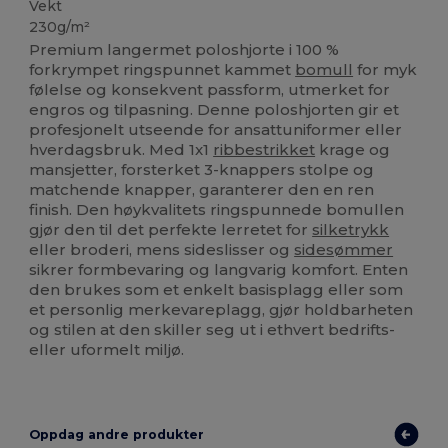
Vekt
230g/m²
Premium langermet poloshjorte i 100 %
forkrympet ringspunnet kammet
bomull
for myk
følelse og konsekvent passform, utmerket for
engros og tilpasning. Denne poloshjorten gir et
profesjonelt utseende for ansattuniformer eller
hverdagsbruk. Med 1x1
ribbestrikket
krage og
mansjetter, forsterket 3-knappers stolpe og
matchende knapper, garanterer den en ren
finish. Den høykvalitets ringspunnede bomullen
gjør den til det perfekte lerretet for
silketrykk
eller broderi, mens sideslisser og
sidesømmer
sikrer formbevaring og langvarig komfort. Enten
den brukes som et enkelt basisplagg eller som
et personlig merkevareplagg, gjør holdbarheten
og stilen at den skiller seg ut i ethvert bedrifts-
eller uformelt miljø.
Oppdag andre produkter