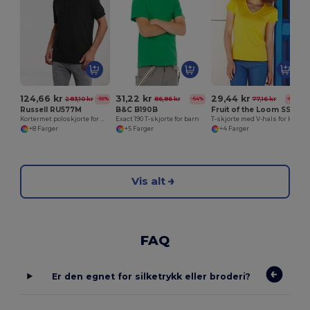
124,66 kr
31,22 kr
29,44 kr
283,10 kr
86,86 kr
77,16 kr
-56%
-64%
-62%
Russell RU577M
B&C B190B
Fruit of the Loom SS047
Kortermet poloskjorte for menn
Exact 190 T-skjorte for barn
T-skjorte med V-hals for kvinner
+8 Farger
+5 Farger
+4 Farger
Vis alt
FAQ
Er den egnet for silketrykk eller broderi?