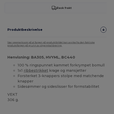
Rask frakt
Produktbeskrivelse
Vær oppmerksom på at fargen på produktbildet kan avvike fra den faktiske
produktfargen på grunn av skjermkalibrering.
Henvisning: BA305, HVYML, BC440
100 % ringspunnet kammet forkrympet bomull
1x1
ribbestrikket
krage og mansjetter
Forsterket 3-knappers stolpe med matchende
knapper
Sidesømmer og sideslisser for formstabilitet
VEKT
306 g.
Tilpasset