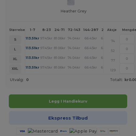
Heather Grey
1-7
8-23
24-71
72-143
144-287
288 +
Mer
Størrelse
Aksje
Mengd
+
113.51
kr
97.45
kr
81.06
kr
74.04
kr
66.45
kr
66.12
kr
S
74
+
113.51
kr
97.45
kr
81.06
kr
74.04
kr
66.45
kr
66.12
kr
L
52
+
113.51
kr
97.45
kr
81.06
kr
74.04
kr
66.45
kr
66.12
kr
XL
77
+
113.51
kr
97.45
kr
81.06
kr
74.04
kr
66.45
kr
66.12
kr
XXL
129
Utvalg:
0
Totalt:
kr0.0
Legg I Handlekurv
Ekspress Tilbud