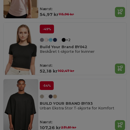
Nærst:
54,97 kr
115,96 kr
-49%
+2
Build Your Brand BY042
Beskåret t-skjorte for kvinner
Nærst:
52,18 kr
102,47 kr
-54%
BUILD YOUR BRAND BY193
Urban Ekstra Stor T-skjorte for Komfort
Nærst:
107,26 kr
231,81 kr