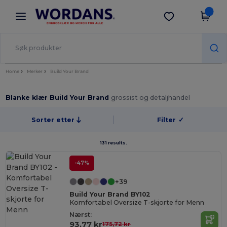
×
Wordans-app
Last ned app
Bedre priser i appen!
Home
Merker
Build Your Brand
Blanke klær Build Your Brand
grossist og detaljhandel
Sorter etter
Filter
✓
131 results.
-47%
+39
Build Your Brand BY102
Komfortabel Oversize T-skjorte for Menn
Nærst:
93,77 kr
175,72 kr