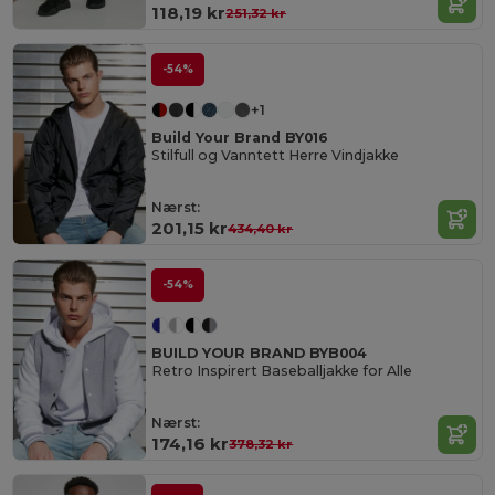
118,19 kr
251,32 kr
-54%
+1
Build Your Brand BY016
Stilfull og Vanntett Herre Vindjakke
Nærst:
201,15 kr
434,40 kr
-54%
BUILD YOUR BRAND BYB004
Retro Inspirert Baseballjakke for Alle
Nærst:
174,16 kr
378,32 kr