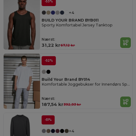
-53%
+4
BUILD YOUR BRAND BYB011
Sporty Komfortabel Jersey Tanktop
Nærst:
31,22 kr
67,12 kr
-52%
Build Your Brand BY014
Komfortable Joggebukser for Innendørs Sport
Nærst:
187,54 kr
392,93 kr
-51%
+4