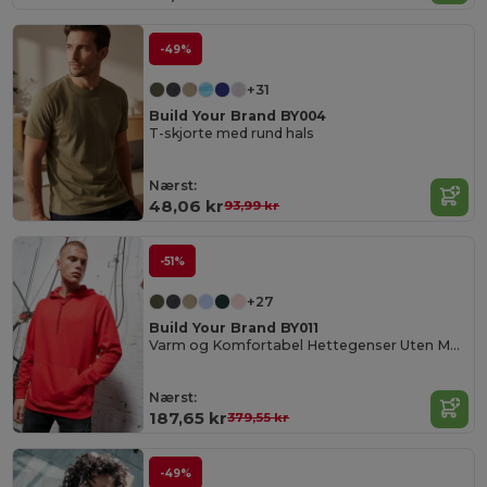
-49%
+31
Build Your Brand BY004
T-skjorte med rund hals
Nærst:
48,06 kr
93,99 kr
-51%
+27
Build Your Brand BY011
Varm og Komfortabel Hettegenser Uten Merke
Nærst:
187,65 kr
379,55 kr
-49%