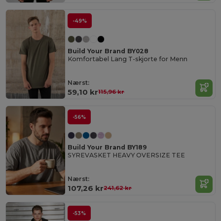
-49%
Build Your Brand BY028
Komfortabel Lang T-skjorte for Menn
Nærst:
59,10 kr
115,96 kr
-56%
Build Your Brand BY189
SYREVASKET HEAVY OVERSIZE TEE
Nærst:
107,26 kr
241,62 kr
-53%