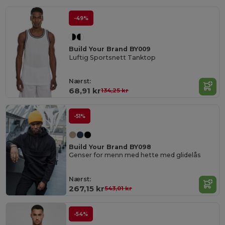
-49%
Build Your Brand BY009
Luftig Sportsnett Tanktop
Nærst:
68,91 kr
134,25 kr
-51%
Build Your Brand BY098
Genser for menn med hette med glidelås
Nærst:
267,15 kr
543,01 kr
-54%