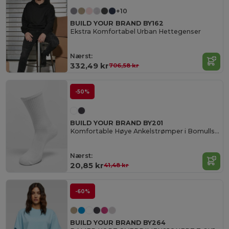
+10
BUILD YOUR BRAND BY162
Ekstra Komfortabel Urban Hettegenser
Nærst:
332,49 kr
706,58 kr
-50%
BUILD YOUR BRAND BY201
Komfortable Høye Ankelstrømper i Bomullsblanding
Nærst:
20,85 kr
41,48 kr
-60%
BUILD YOUR BRAND BY264