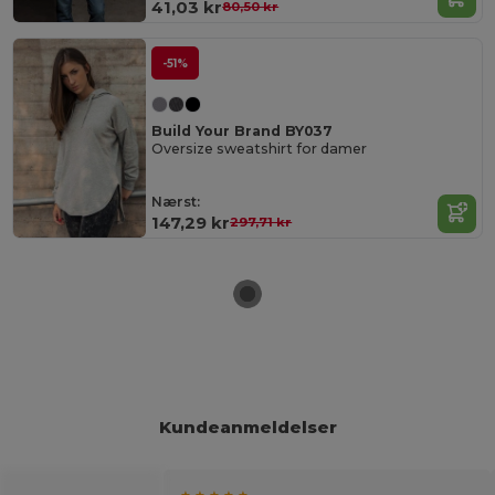
41,03 kr
80,50 kr
-51%
Build Your Brand BY037
Oversize sweatshirt for damer
Nærst:
147,29 kr
297,71 kr
Kundeanmeldelser