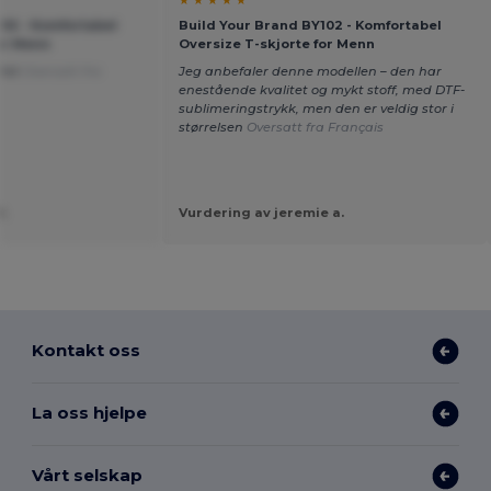
★ ★ ★ ★ ★
102 - Komfortabel
Build Your Brand BY102 - Komfortabel
or Menn
Oversize T-skjorte for Menn
itet
Oversatt fra
Jeg anbefaler denne modellen – den har
enestående kvalitet og mykt stoff, med DTF-
sublimeringstrykk, men den er veldig stor i
størrelsen
Oversatt fra Français
.
Vurdering av jeremie a.
Kontakt oss
La oss hjelpe
Vårt selskap