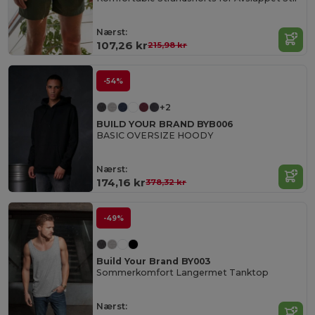
Nærst:
107,26 kr
215,98 kr
-54%
+2
BUILD YOUR BRAND BYB006
BASIC OVERSIZE HOODY
Nærst:
174,16 kr
378,32 kr
-49%
Build Your Brand BY003
Sommerkomfort Langermet Tanktop
Nærst: