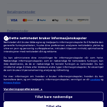
Betalingsmetoder
Fraktmetoder
Dette nettstedet bruker informasjonskapsler
Nettstedet vårt bruker både egne og tredjeparts informasjonskapsler for å forbedre den
generelle funksjonaliteten, huske dine preferanser, analysere nettstedets ytelse og
sikre en jevn og personlig surfeopplevelse, inkludert tilpasset innhold, optimaliserte
interaksjoner med nettstedet vårt og reklame.
Du kan administrere dine innstillinger for informasjonskapsler når som helst.
Nødvendige informasjonskapsler, som er nødvendige for nettstedets funksjon, kan
ikke deaktiveres, da de er nødvendige for korrekt funksjon av nettstedet. Du kan
Følg oss
imidlertid velge å tillate eller blokkere andre typer informasjonskapsler, for eksempel
de som brukes til personalisering, analyse og målretting.
For mer informasjon om hvordan vi bruker informasjonskapsler, hvordan du kan
kontrollere dem, og om tredjeparts informasjonskapsler, vennligst se vår
cookies
og
Privacy Policy
.
2026. Alle rettigheter forbeholdt
Vurderingspreferanser
Generelle Vilkår
|
personvernerklæring
|
Retningslinjer for
informasjonskapsler
|
Nettstedsoversikt
Tillat bare nødvendige
Tillat alle