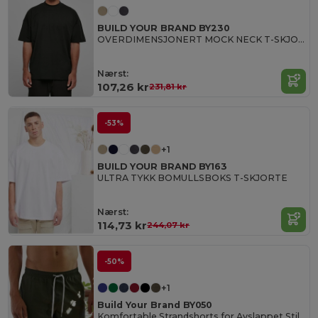
BUILD YOUR BRAND BY230
OVERDIMENSJONERT MOCK NECK T-SKJORTE
Nærst:
107,26 kr
231,81 kr
-53%
+1
BUILD YOUR BRAND BY163
ULTRA TYKK BOMULLSBOKS T-SKJORTE
Nærst:
114,73 kr
244,07 kr
-50%
+1
Build Your Brand BY050
Komfortable Strandshorts for Avslappet Stil