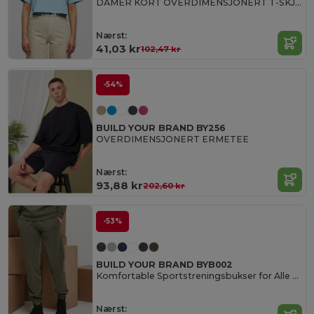
DAMER KORT OVERDIMENSJONERT T-SKJOR
Nærst:
41,03 kr
102,47 kr
-54%
BUILD YOUR BRAND BY256
OVERDIMENSJONERT ERMETEE
Nærst:
93,88 kr
202,60 kr
-53%
BUILD YOUR BRAND BYB002
Komfortable Sportstreningsbukser for Alle Størrelser
Nærst: