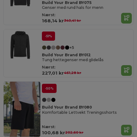
Build Your Brand BY075
Genser med rund hals for menn
Nærst:
168,14 kr
340,41 kr
-51%
+5
Build Your Brand BY012
Tung hettegenser med glidelås
Nærst:
227,01 kr
461,28 kr
-50%
Build Your Brand BY080
Komfortable Lettvekt Treningsshorts
Nærst:
100,68 kr
202,60 kr