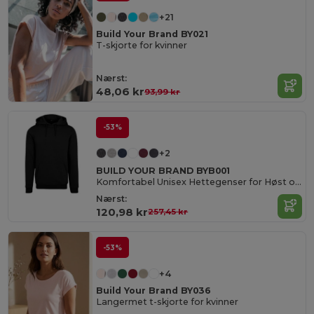
+21
Build Your Brand BY021
T-skjorte for kvinner
Nærst:
48,06 kr
93,99 kr
-53%
+2
BUILD YOUR BRAND BYB001
Komfortabel Unisex Hettegenser for Høst og Vinter
Nærst:
120,98 kr
257,45 kr
-53%
+4
Build Your Brand BY036
Langermet t-skjorte for kvinner