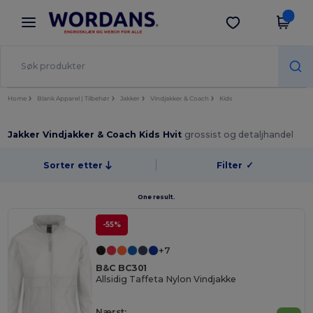
×
Wordans-app
Last ned app
Bedre priser i appen!
Home
Blank Apparel | Tilbehør
Jakker
Vindjakker & Coach
Kids
Jakker Vindjakker & Coach Kids Hvit
grossist og detaljhandel
Sorter etter
Filter
✓
One result.
-55%
+7
B&C BC301
Allsidig Taffeta Nylon Vindjakke
Nærst: