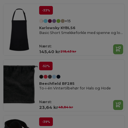
-33%
+15
Karlowsky KYBLS6
Basic Short Smekkeforkle med spenne og lomme
Nærst:
145,40 kr
218,43 kr
-52%
Beechfield BF285
To-i-én Vintertilbehør for Hals og Hode
Nærst:
23,64 kr
48,84 kr
-39%