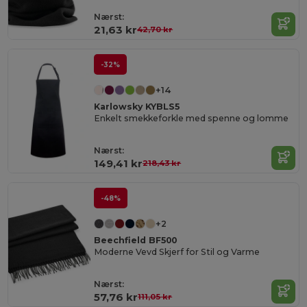
Nærst:
21,63 kr
42,70 kr
-32%
+14
Karlowsky KYBLS5
Enkelt smekkeforkle med spenne og lomme
Nærst:
149,41 kr
218,43 kr
-48%
+2
Beechfield BF500
Moderne Vevd Skjerf for Stil og Varme
Nærst:
57,76 kr
111,05 kr