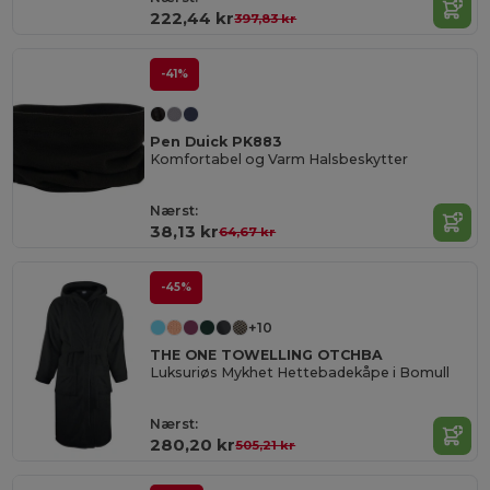
222,44 kr
397,83 kr
-41%
Pen Duick PK883
Komfortabel og Varm Halsbeskytter
Nærst:
38,13 kr
64,67 kr
-45%
+10
THE ONE TOWELLING OTCHBA
Luksuriøs Mykhet Hettebadekåpe i Bomull
Nærst:
280,20 kr
505,21 kr