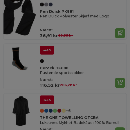
Pen Duick PK881
Pen Duick Polyester Skjerf med Logo
Nærst:
36,91 kr
60,99 kr
-44%
Herock HK600
Pustende sportssokker
Nærst:
116,52 kr
206,28 kr
-44%
+6
THE ONE TOWELLING OTCBA
Luksuriøs Mykhet Badekåpe i 100% Bomull
Nærst: