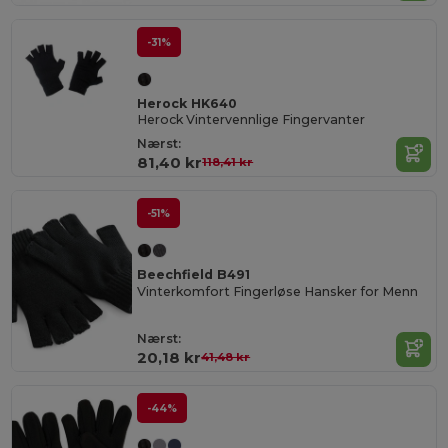
-31%
Herock HK640
Herock Vintervennlige Fingervanter
Nærst:
81,40 kr
118,41 kr
-51%
Beechfield B491
Vinterkomfort Fingerløse Hansker for Menn
Nærst:
20,18 kr
41,48 kr
-44%