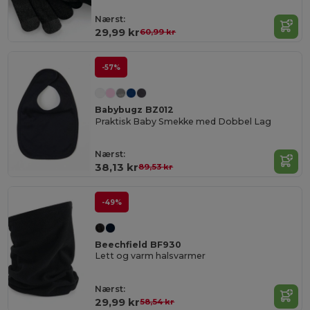
Nærst:
29,99 kr
60,99 kr
-57%
Babybugz BZ012
Praktisk Baby Smekke med Dobbel Lag
Nærst:
38,13 kr
89,53 kr
-49%
Beechfield BF930
Lett og varm halsvarmer
Nærst:
29,99 kr
58,54 kr