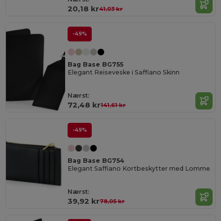
20,18 kr
41,03 kr
-49%
Bag Base BG755
Elegant Reiseveske i Saffiano Skinn
Nærst:
72,48 kr
141,61 kr
-49%
Bag Base BG754
Elegant Saffiano Kortbeskytter med Lomme
Nærst:
39,92 kr
78,05 kr