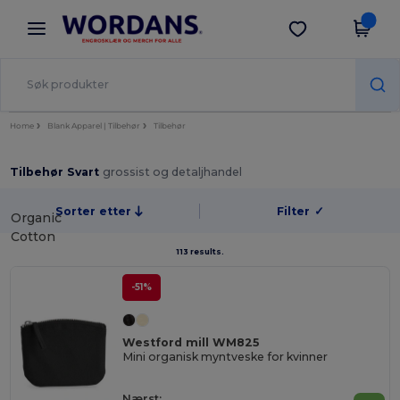
×
Wordans-app
Last ned app
Bedre priser i appen!
Home
Blank Apparel | Tilbehør
Tilbehør
Tilbehør Svart
grossist og detaljhandel
Sorter etter
Filter
✓
Organic
Cotton
113 results.
-51%
Westford mill WM825
Mini organisk myntveske for kvinner
Nærst: