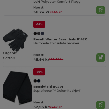
Loki Polyester Komfort Plagg
Nærst:
36,24 kr
58,54 kr
-54%
Result Winter Essentials R147X
Helforede Thinsulate hansker
Organic
Nærst:
Cotton
45,94 kr
100,68 kr
-50%
Beechfield BC291
Suprafleece ™ Dolomitt skjerf
Nærst:
32,56 kr
64,67 kr