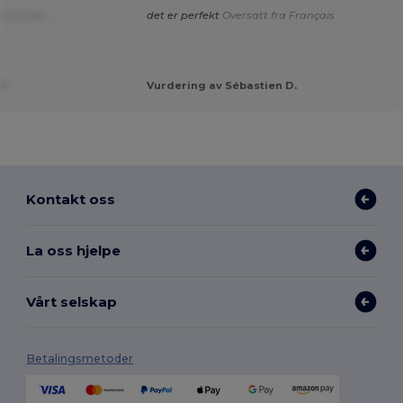
 Français
det er perfekt
Oversatt fra Français
U.
Vurdering av Sébastien D.
Kontakt oss
La oss hjelpe
Vårt selskap
Betalingsmetoder