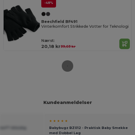
-48%
Beechfield BF491
Vinterkomfort Strikkede Votter for Teknologi
Nærst:
20,18 kr
39,03 kr
Kundeanmeldelser
★ ★ ★ ★ ★
Morf™ Allsidig
Babybugz BZ012 - Praktisk Baby Smekke
med Dobbel Lag