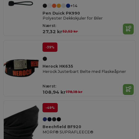
+14
Pen Duick PK990
Polyester Dekkskjuler for Biler
Nærst:
27,32 kr
52,52 kr
-39%
Herock HK635
Herock Justerbart Belte med Flaskeåpner
Nærst:
108,94 kr
178,18 kr
-49%
Beechfield BF920
MORF® SUPRAFLEECE®