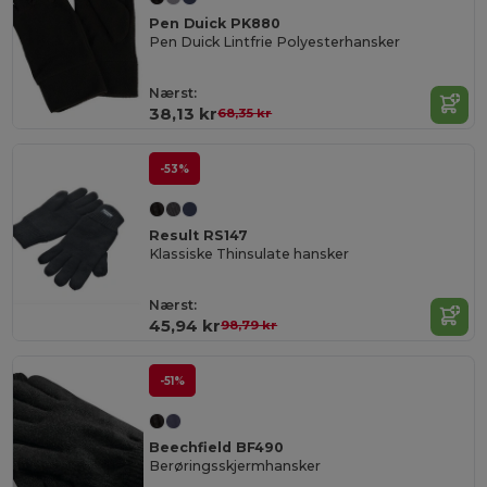
Pen Duick PK880
Pen Duick Lintfrie Polyesterhansker
Nærst:
38,13 kr
68,35 kr
-53%
Result RS147
Klassiske Thinsulate hansker
Nærst:
45,94 kr
98,79 kr
-51%
Beechfield BF490
Berøringsskjermhansker