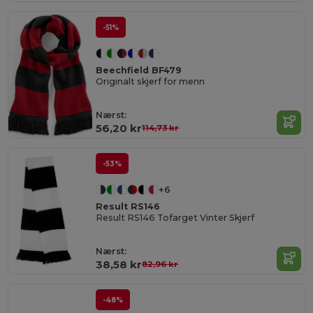
-51%
Beechfield BF479
Originalt skjerf for menn
Nærst:
56,20 kr
114,73 kr
-53%
+6
Result RS146
Result RS146 Tofarget Vinter Skjerf
Nærst:
38,58 kr
82,96 kr
-48%