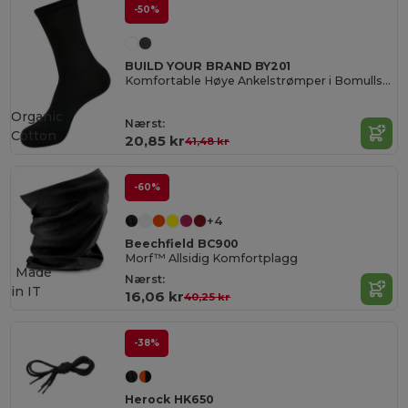
-50%
BUILD YOUR BRAND BY201
Komfortable Høye Ankelstrømper i Bomullsblanding
Organic
Nærst:
Cotton
20,85 kr
41,48 kr
-60%
+4
Beechfield BC900
Morf™ Allsidig Komfortplagg
Made
Nærst:
in
IT
16,06 kr
40,25 kr
-38%
Herock HK650