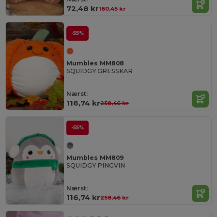
72,48 kr
160,45 kr
-55%
Mumbles MM808
SQUIDGY GRESSKAR
Nærst:
116,74 kr
258,46 kr
-55%
Mumbles MM809
SQUIDGY PINGVIN
Nærst:
116,74 kr
258,46 kr