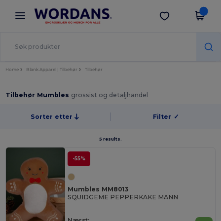
×
Wordans-app
Last ned app
Bedre priser i appen!
Home
Blank Apparel | Tilbehør
Tilbehør
Tilbehør Mumbles
grossist og detaljhandel
Sorter etter
Filter
✓
5 results.
-55%
Mumbles MM8013
SQUIDGEME PEPPERKAKE MANN
Nærst: