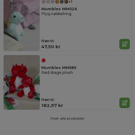
+1
Mumbles MM026
Plysj nøkkelring
Nærst:
47,50 kr
Mumbles MM585
Rød drage plush
Nærst:
182,97 kr
Viser alle produkter.