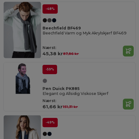
-48%
Beechfield BF469
Beechfield Varm og Myk Akrylskjerf BF469
Nærst:
45,38 kr
87,86 kr
-59%
Pen Duick PK885
Elegant og Allsidig Viskose Skjerf
Nærst:
61,66 kr
151,31 kr
-49%