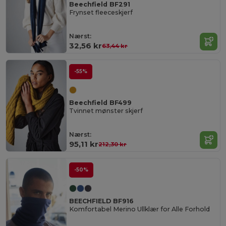
Beechfield BF291
Frynset fleeceskjerf
Nærst:
32,56 kr
63,44 kr
-55%
Beechfield BF499
Tvinnet mønster skjerf
Nærst:
95,11 kr
212,30 kr
-50%
BEECHFIELD BF916
Komfortabel Merino Ullklær for Alle Forhold