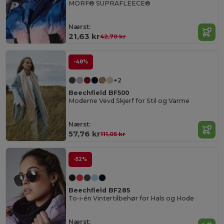
MORF® SUPRAFLEECE®
Nærst:
21,63 kr
42,70 kr
-48%
+2
Beechfield BF500
Moderne Vevd Skjerf for Stil og Varme
Nærst:
57,76 kr
111,05 kr
-52%
Beechfield BF285
To-i-én Vintertilbehør for Hals og Hode
Nærst: