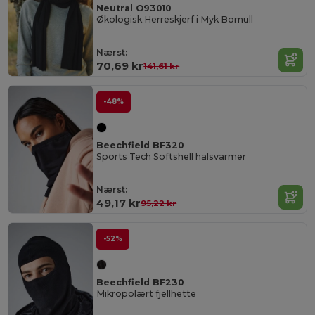
Neutral O93010
Økologisk Herreskjerf i Myk Bomull
Nærst:
70,69 kr
141,61 kr
-48%
Beechfield BF320
Sports Tech Softshell halsvarmer
Nærst:
49,17 kr
95,22 kr
-52%
Beechfield BF230
Mikropolært fjellhette