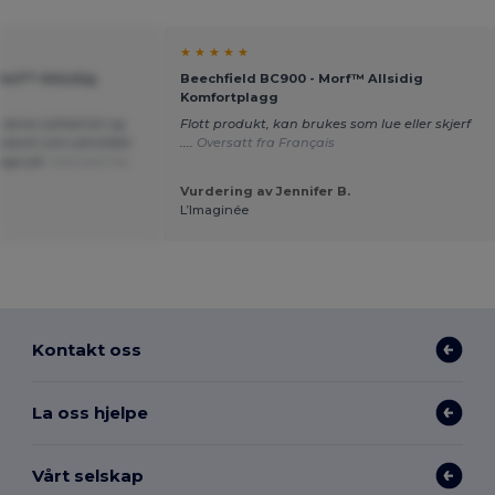
★ ★ ★ ★ ★
Morf™ Allsidig
Beechfield BC900 - Morf™ Allsidig
Komfortplagg
r deres lydhørhet og
Flott produkt, kan brukes som lue eller skjerf
Produkt som på bildet.
....
Oversatt fra Français
lage på.
Oversatt fra
Vurdering av Jennifer B.
L’Imaginée
Kontakt oss
La oss hjelpe
Vårt selskap