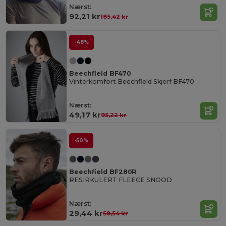
Nærst:
92,21 kr
185,42 kr
-48%
Beechfield BF470
Vinterkomfort Beechfield Skjerf BF470
Nærst:
49,17 kr
95,22 kr
-50%
Beechfield BF280R
RESIRKULERT FLEECE SNOOD
Nærst:
29,44 kr
58,54 kr