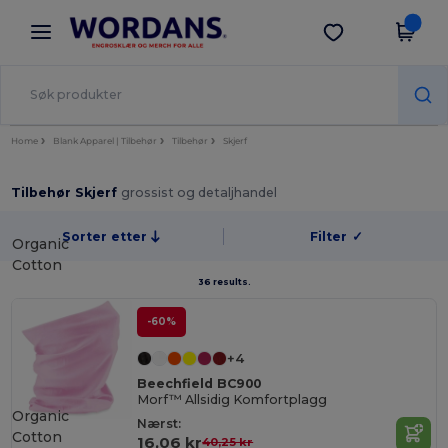
×
Wordans-app
Last ned app
Bedre priser i appen!
Home
Blank Apparel | Tilbehør
Tilbehør
Skjerf
Tilbehør Skjerf
grossist og detaljhandel
Sorter etter
Filter
✓
Organic
Cotton
36 results.
-60%
+4
Beechfield BC900
Morf™ Allsidig Komfortplagg
Organic
Nærst:
Cotton
16,06 kr
40,25 kr