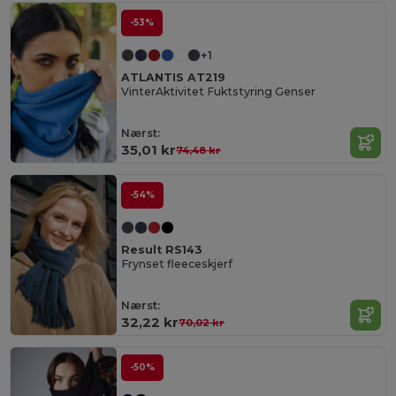
-53%
+1
ATLANTIS AT219
VinterAktivitet Fuktstyring Genser
Nærst:
35,01 kr
74,48 kr
-54%
Result RS143
Frynset fleeceskjerf
Nærst:
32,22 kr
70,02 kr
-50%