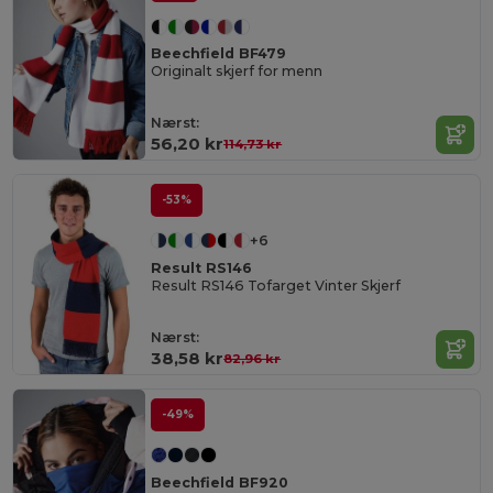
Beechfield BF479
Originalt skjerf for menn
Nærst:
56,20 kr
114,73 kr
-53%
+6
Result RS146
Result RS146 Tofarget Vinter Skjerf
Nærst:
38,58 kr
82,96 kr
-49%
Beechfield BF920