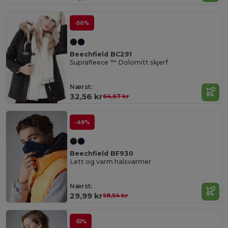
-50%
Beechfield BC291
Suprafleece ™ Dolomitt skjerf
Nærst:
32,56 kr
64,67 kr
-49%
Beechfield BF930
Lett og varm halsvarmer
Nærst:
29,99 kr
58,54 kr
-51%