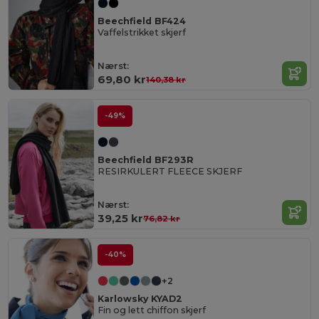
Beechfield BF424
Vaffelstrikket skjerf
Nærst:
69,80 kr
140,38 kr
-49%
Beechfield BF293R
RESIRKULERT FLEECE SKJERF
Nærst:
39,25 kr
76,82 kr
-40%
+2
Karlowsky KYAD2
Fin og lett chiffon skjerf