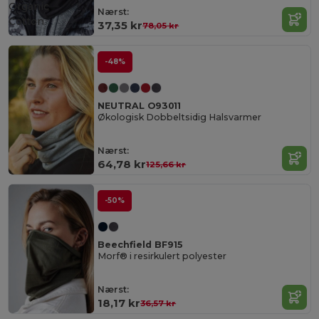
Organic
Nærst:
Cotton
37,35 kr
78,05 kr
-48%
NEUTRAL O93011
Økologisk Dobbeltsidig Halsvarmer
Nærst:
64,78 kr
125,66 kr
-50%
Beechfield BF915
Morf® i resirkulert polyester
Nærst:
18,17 kr
36,57 kr