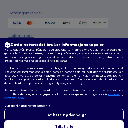
Betalingsmetoder
Fraktmetoder
Dette nettstedet bruker informasjonskapsler
Nettstedet vårt bruker både egne og tredjeparts informasjonskapsler for å forbedre den
generelle funksjonaliteten, huske dine preferanser, analysere nettstedets ytelse og
sikre en jevn og personlig surfeopplevelse, inkludert tilpasset innhold, optimaliserte
interaksjoner med nettstedet vårt og reklame.
Du kan administrere dine innstillinger for informasjonskapsler når som helst.
Nødvendige informasjonskapsler, som er nødvendige for nettstedets funksjon, kan
ikke deaktiveres, da de er nødvendige for korrekt funksjon av nettstedet. Du kan
Følg oss
imidlertid velge å tillate eller blokkere andre typer informasjonskapsler, for eksempel
de som brukes til personalisering, analyse og målretting.
For mer informasjon om hvordan vi bruker informasjonskapsler, hvordan du kan
kontrollere dem, og om tredjeparts informasjonskapsler, vennligst se vår
cookies
og
Privacy Policy
.
2026. Alle rettigheter forbeholdt
Generelle Vilkår
|
personvernerklæring
|
Retningslinjer for
Vurderingspreferanser
👋
Hei
informasjonskapsler
|
Nettstedsoversikt
Hvis du har spørsmål eller
Tillat bare nødvendige
bekymringer, kan du kontakte
oss når som helst. Chatboten
Tillat alle
vår er her for å hjelpe.