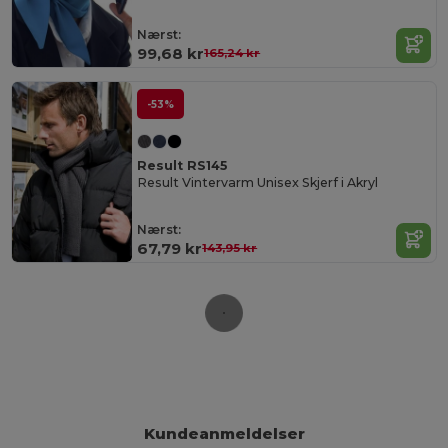
Nærst:
99,68 kr
165,24 kr
-53%
Result RS145
Result Vintervarm Unisex Skjerf i Akryl
Nærst:
67,79 kr
143,95 kr
Kundeanmeldelser