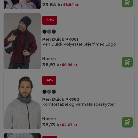
23,64 kr
48,84 kr
-39%
Pen Duick PK881
Pen Duick Polyester Skjerf med Logo
Nærst:
36,91 kr
60,99 kr
-41%
Pen Duick PK883
Komfortabel og Varm Halsbeskytter
Nærst:
38,13 kr
64,67 kr