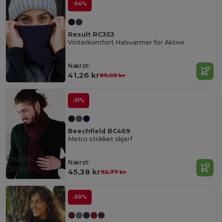
-54%
Result RC353
Vinterkomfort Halsvarmer for Aktive
Nærst:
41,26 kr
89,09 kr
-51%
Beechfield BC469
Metro strikket skjerf
Organic
Nærst:
Cotton
45,38 kr
92,77 kr
-50%