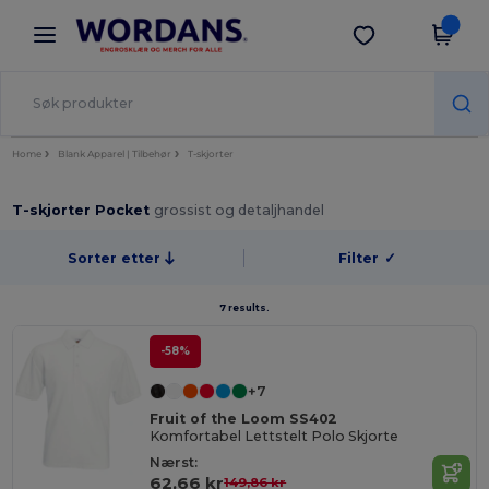
×
Wordans-app
Last ned app
Bedre priser i appen!
Home
Blank Apparel | Tilbehør
T-skjorter
T-skjorter Pocket
grossist og detaljhandel
Sorter etter
Filter
✓
7 results.
-58%
+7
Fruit of the Loom SS402
Komfortabel Lettstelt Polo Skjorte
Nærst:
62,66 kr
149,86 kr