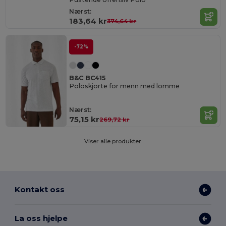
Nærst:
183,64 kr
374,64 kr
-72%
B&C BC415
Poloskjorte for menn med lomme
Nærst:
75,15 kr
269,72 kr
Viser alle produkter.
Kontakt oss
La oss hjelpe