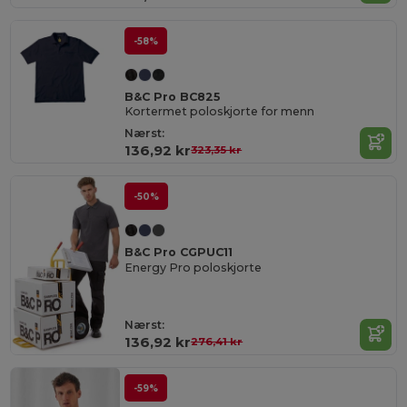
-58%
B&C Pro BC825
Kortermet poloskjorte for menn
Nærst:
136,92 kr
323,35 kr
-50%
B&C Pro CGPUC11
Energy Pro poloskjorte
Nærst:
136,92 kr
276,41 kr
-59%