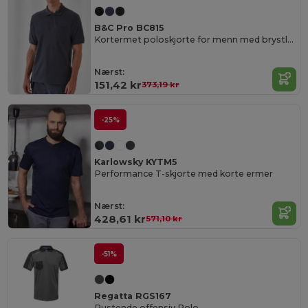
B&C Pro BC815
Kortermet poloskjorte for menn med brystlomme
Nærst:
151,42 kr
373,19 kr
-25%
Karlowsky KYTM5
Performance T-skjorte med korte ermer
Nærst:
428,61 kr
571,10 kr
-51%
Regatta RGS167
Pustende offensiv Polo