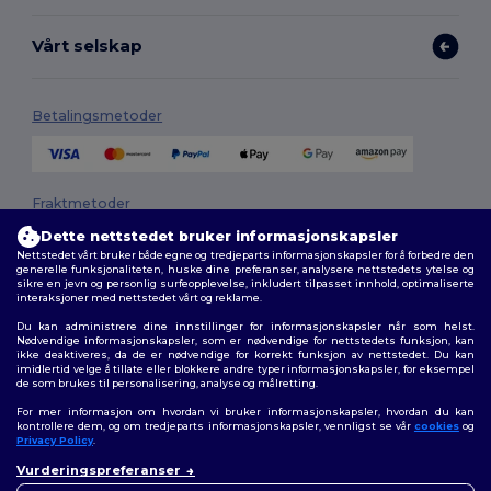
Vårt selskap
Betalingsmetoder
Fraktmetoder
Dette nettstedet bruker informasjonskapsler
Nettstedet vårt bruker både egne og tredjeparts informasjonskapsler for å forbedre den
generelle funksjonaliteten, huske dine preferanser, analysere nettstedets ytelse og
sikre en jevn og personlig surfeopplevelse, inkludert tilpasset innhold, optimaliserte
interaksjoner med nettstedet vårt og reklame.
Du kan administrere dine innstillinger for informasjonskapsler når som helst.
Nødvendige informasjonskapsler, som er nødvendige for nettstedets funksjon, kan
ikke deaktiveres, da de er nødvendige for korrekt funksjon av nettstedet. Du kan
Følg oss
imidlertid velge å tillate eller blokkere andre typer informasjonskapsler, for eksempel
de som brukes til personalisering, analyse og målretting.
For mer informasjon om hvordan vi bruker informasjonskapsler, hvordan du kan
kontrollere dem, og om tredjeparts informasjonskapsler, vennligst se vår
cookies
og
Privacy Policy
.
2026. Alle rettigheter forbeholdt
Vurderingspreferanser
Generelle Vilkår
|
personvernerklæring
|
Retningslinjer for
👋
Hei
informasjonskapsler
|
Nettstedsoversikt