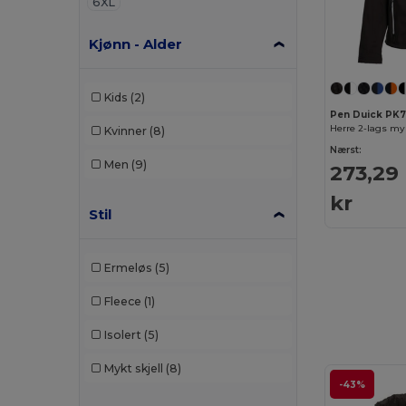
6XL
Kjønn - Alder
Kids
(2)
Pen Duick PK
Herre 2-lags myk
Kvinner
(8)
Nærst:
Men
(9)
273,29
kr
Stil
Ermeløs
(5)
Fleece
(1)
Isolert
(5)
Mykt skjell
(8)
-43%