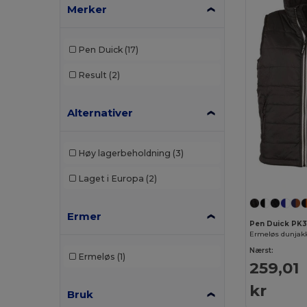
Merker
Pen Duick
(17)
Result
(2)
Alternativer
Høy lagerbeholdning
(3)
Laget i Europa
(2)
Ermer
Pen Duick PK3
Ermeløs dunjakk
Nærst:
Ermeløs
(1)
259,01
kr
Bruk