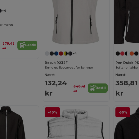
+4
for menn
279,42
Bestill
kr
+4
Result R232F
Pen Duick P
Ermeløs fleecevest for kvinner
Softshelljakke
Nærst:
Nærst:
132,24
358,81
340,41
Bestill
kr
kr
kr
-40%
-50%