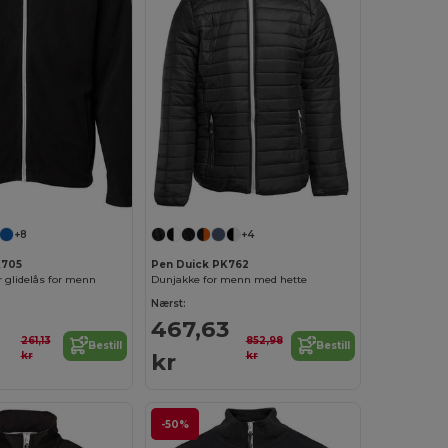
+8
+4
K705
Pen Duick PK762
 glidelås for menn
Dunjakke for menn med hette
Nærst:
467,63
261,13
852,98
Bestill
Bestill
kr
kr
kr
-50%