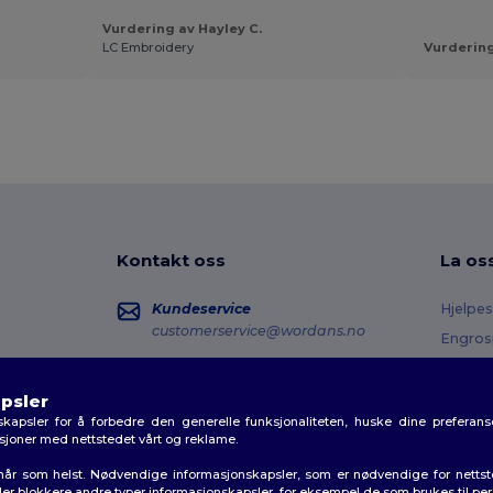
Vurdering av Hayley C.
LC Embroidery
Vurdering
Kontakt oss
La os
Kundeservice
Hjelpes
customerservice@wordans.no
Engros
Returer
Salg
sales@wordans.no
Ordlist
psler
kapsler for å forbedre den generelle funksjonaliteten, huske dine preferanse
Fraktm
Ordresporing
aksjoner med nettstedet vårt og reklame.
Kupon
r når som helst. Nødvendige informasjonskapsler, som er nødvendige for netts
 eller blokkere andre typer informasjonskapsler, for eksempel de som brukes til pe