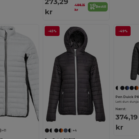
273,29
488,15
Bestill
kr
kr
-45%
-49%
Pen Duick PK
Lett dun dunja
Nærst:
374,19
kr
+11
+4