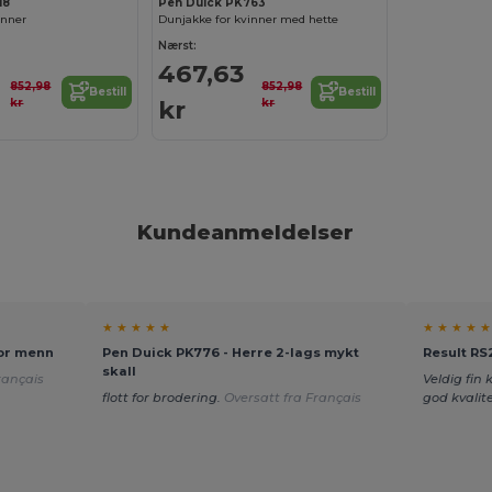
18
Pen Duick PK763
inner
Dunjakke for kvinner med hette
Nærst:
467,63
852,98
852,98
Bestill
Bestill
kr
kr
kr
Kundeanmeldelser
★ ★ ★ ★ ★
★ ★ ★ ★ ★
for menn
Pen Duick PK776 - Herre 2-lags mykt
Result RS
skall
rançais
Veldig fin
flott for brodering.
Oversatt fra Français
god kvalit