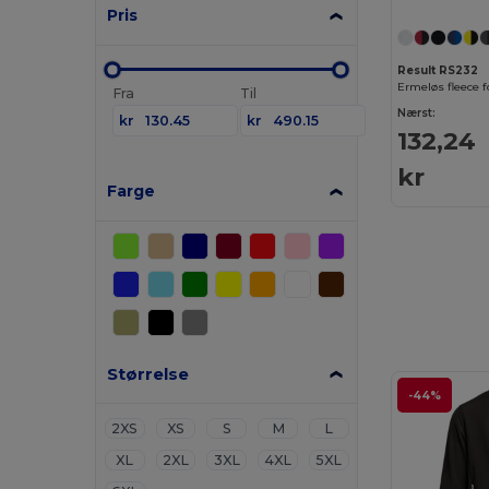
Pris
Result RS232
Ermeløs fleece 
Fra
Til
Nærst:
kr
kr
132,24
kr
Farge
Størrelse
-44%
2XS
XS
S
M
L
XL
2XL
3XL
4XL
5XL