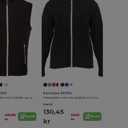
+2
+8
K330
Pen Duick PK706
Varm Fleecejakke med Glidelås og Lommer
Fleecejakke med stor glidelås for kvinner
Nærst:
130,45
436,86
261,13
Bestill
Bestill
kr
kr
kr