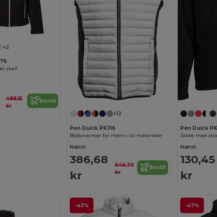
+2
776
t skall
488,15
Bestill
kr
+12
Pen Duick PK316
Pen Duick P
Bodywarmer for menn i to materialer
Jakke med stor
Nærst:
Nærst:
386,68
130,45
646,70
Bestill
kr
kr
kr
-43%
-47%