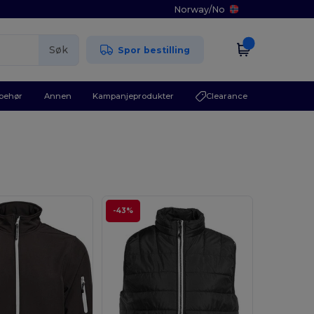
Norway
/
No
Søk
Spor bestilling
lbehør
Annen
Kampanjeprodukter
Clearance
-43%