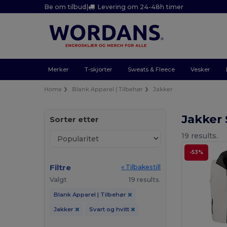
Be om tilbud
|
Levering om 24-48h timer
Merker
T-skjorter
Sweats & Fleece
Vesker
Home
Blank Apparel | Tilbehør
Jakker
Jakker 
Sorter etter
19 results.
-53%
Filtre
« Tilbakestill
Valgt
19 results.
Blank Apparel | Tilbehør
Jakker
Svart og hvitt