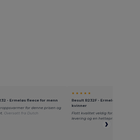
★ ★ ★ ★ ★
232 - Ermeløs fleece for menn
Result R232F - Ermeløs fleecevest 
kvinner
 kroppsvarmer for denne prisen og
et.
Oversatt fra Dutch
Flott kvalitet veldig fornøyd med det
levering og en hettepris
Oversatt fra