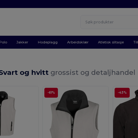
Polo
Jakker
Hodeplagg
Arbeidsklær
Atletisk slitasje
Ti
Svart og hvitt
grossist og detaljhandel
-61%
-43%