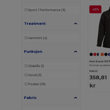
-43%
Sport / Performance
(3)
Treatment
Vanntett
(4)
Funksjon
Pen Duick PK
Glidelås
(1)
Nærst:
Hood
(3)
358,81
kr
Pocket
(19)
Fabric