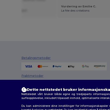
t fra Dutch
Vurdering av Emilie C.
ing av Ashkhen F.
La fée des créations
Betalingsmetoder
Fraktmetoder
Dette nettstedet bruker informasjonska
Nettstedet vårt bruker både egne og tredjeparts informasjons
surfeopplevelse, inkludert tilpasset innhold, optimaliserte inter
Du kan administrere dine innstillinger for informasjonskapsle
korrekt funksjon av nettstedet. Du kan imidlertid velge å tillate