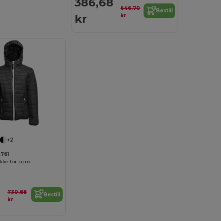
386,68
646,70
Bestill
kr
kr
+2
761
kke for barn
730,88
Bestill
kr