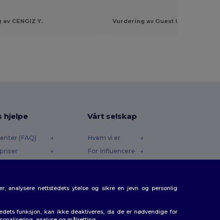
 av CENGIZ Y.
Vurdering av Guest U.
s hjelpe
Vårt selskap
enter (FAQ)
Hvem vi er
priser
For Influencere
 og refusjoner
Kontakt oss
e
Karrieresenter
r, analysere nettstedets ytelse og sikre en jevn og personlig
etoder
gkoder
tedets funksjon, kan ikke deaktiveres, da de er nødvendige for
rsonalisering, analyse og målretting.