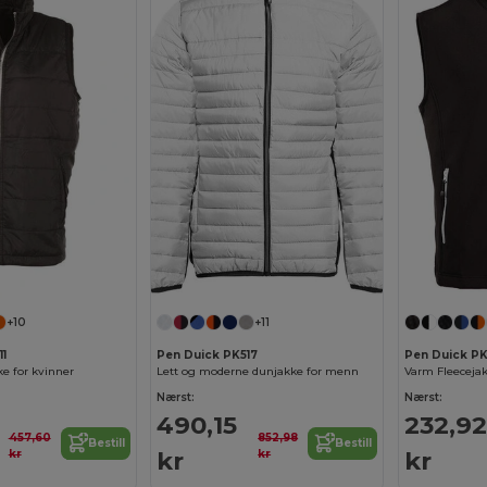
+10
+11
11
Pen Duick PK517
Pen Duick P
e for kvinner
Lett og moderne dunjakke for menn
Nærst:
Nærst:
490,15
232,92
457,60
852,98
Bestill
Bestill
kr
kr
kr
kr