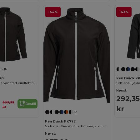
-44%
-43%
+16
769
Pen Duick P
Kvinner pustende vanntett vindtett fleece
Soft-shell jakk
Nærst:
292,35
633,32
Bestill
kr
kr
+2
Pen Duick PK777
Soft-shell fleecefôr for kvinner, 2 lommer med glidelås
Nærst: