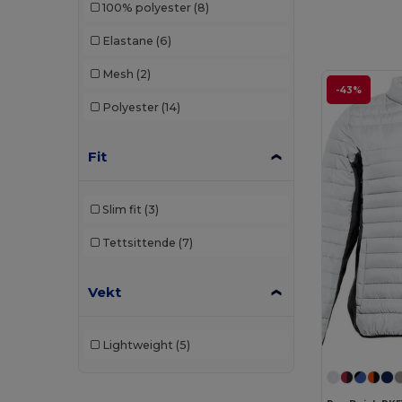
100% polyester
(8)
Elastane
(6)
Mesh
(2)
-43%
Polyester
(14)
Fit
Slim fit
(3)
Tettsittende
(7)
Vekt
Lightweight
(5)