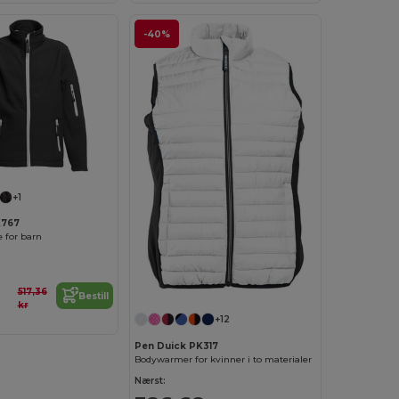
-40%
+1
K767
e for barn
517,36
Bestill
kr
+12
Pen Duick PK317
Bodywarmer for kvinner i to materialer
Nærst: