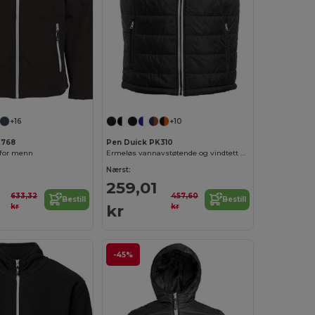
+16
+10
K768
Pen Duick PK310
 for menn
Ermeløs vannavstøtende og vindtett dunjakke for menn
Nærst:
259,01
633,32
457,60
Bestill
Bestill
kr
kr
kr
-45%