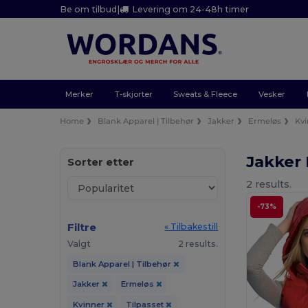
Be om tilbud
|
Levering om 24-48h timer
Merker
T-skjorter
Sweats & Fleece
Vesker
Home
Blank Apparel | Tilbehør
Jakker
Ermeløs
Kv
Jakker 
Sorter etter
2 results.
-73%
Filtre
« Tilbakestill
Valgt
2 results.
Blank Apparel | Tilbehør
Jakker
Ermeløs
Kvinner
Tilpasset