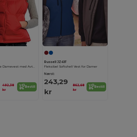
Russell JZ41F
Trendy Varmende Damevest med Avtagbar Hette
Fleksibel Softshell Vest for Damer
Nærst:
243,29
492,38
862,68
Bestill
Bestill
kr
kr
kr