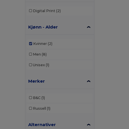
Digital Print
(2)
Kjønn - Alder
Kvinner
(2)
Men
(8)
Unisex
(1)
Merker
B&C
(1)
Russell
(1)
Alternativer