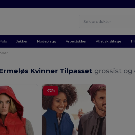
Polo
Jakker
Hodeplagg
Arbeidsklær
Atletisk slitasje
Ti
inner
Ermeløs Kvinner Tilpasset
grossist og
-72%