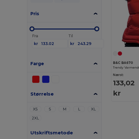
Pris
Fra
Til
kr
kr
Farge
B&C BA670
Nærst:
133,02
kr
Størrelse
XS
S
M
L
XL
2XL
Utskriftsmetode