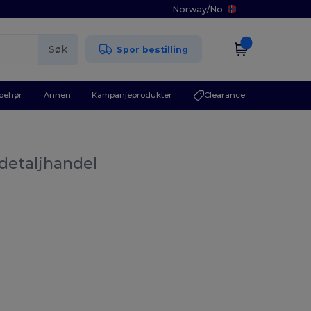
Norway
/
No
Søk
Spor bestilling
lbehør
Annen
Kampanjeprodukter
Clearance
 detaljhandel