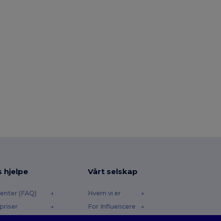
s hjelpe
Vårt selskap
enter (FAQ)
Hvem vi er
priser
For Influencere
 og refusjoner
Kontakt oss