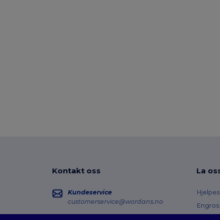
Kontakt oss
La os
Kundeservice
Hjelpes
customerservice@wordans.no
Engros
Returer
Salg