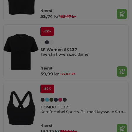
Nærst:
53,74 kr
102,47 kr
-55%
SF Women SK237
Tee-shirt oversized dame
Nærst:
59,99 kr
133,02 kr
-59%
TOMBO TL371
Komfortabel Sports-BH med Kryssede Stropper
Nærst:
137,15 kr
336,84 kr