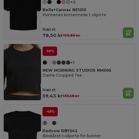
+2
Bella+Canvas BE1010
Kvinnenes kortermede t-skjorte
Nærst:
78,50 kr
159,89 kr
-56%
+1
NEW MORNING STUDIOS NM006
Dame Cropped Tee
Nærst:
59,43 kr
133,58 kr
-48%
Radsow RBY042
Beskåret t-skjorte for kvinner