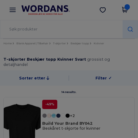
×
Wordans-app
Last ned app
Bedre priser i appen!
Home
Blank Apparel | Tilbehør
T-skjorter
Beskjær topp
Kvinner
T-skjorter Beskjær topp Kvinner Svart
grossist og
detaljhandel
Sorter etter
Filter
✓
14 results.
-49%
+2
Build Your Brand BY042
Beskåret t-skjorte for kvinner