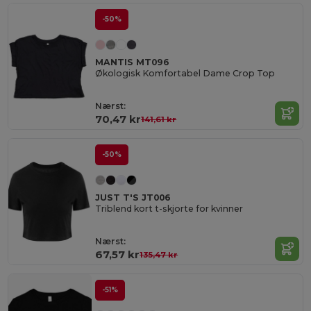
-50%
MANTIS MT096
Økologisk Komfortabel Dame Crop Top
Nærst:
70,47 kr
141,61 kr
-50%
JUST T'S JT006
Triblend kort t-skjorte for kvinner
Nærst:
67,57 kr
135,47 kr
-51%