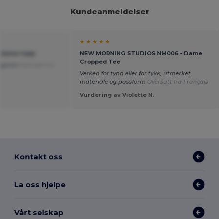
Kundeanmeldelser
★ ★ ★ ★ ★
rt dame-topp
NEW MORNING STUDIOS NM006 - Dame
Cropped Tee
lageret!
Oversatt fra
Verken for tynn eller for tykk, utmerket
materiale og passform
Oversatt fra Français
Vurdering av Violette N.
Kontakt oss
La oss hjelpe
Vårt selskap