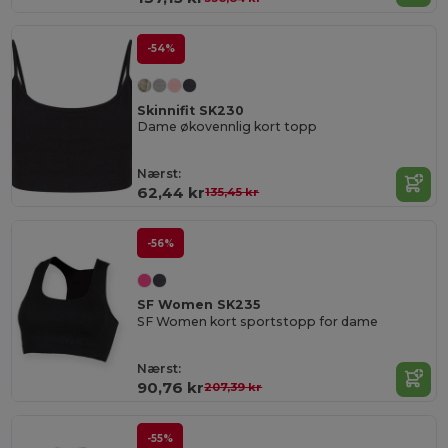
-54%
Skinnifit SK230
Dame økovennlig kort topp
Nærst:
62,44 kr
135,45 kr
-56%
SF Women SK235
SF Women kort sportstopp for dame
Nærst:
90,76 kr
207,39 kr
-55%