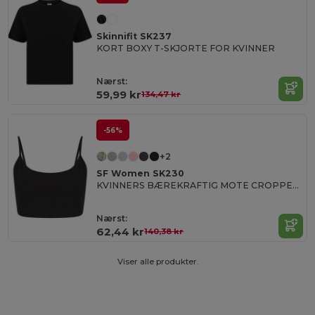
Skinnifit SK237
KORT BOXY T-SKJORTE FOR KVINNER
Nærst:
59,99 kr
134,47 kr
-56%
+2
SF Women SK230
KVINNERS BÆREKRAFTIG MOTE CROPPED TOPP
Nærst:
62,44 kr
140,38 kr
Viser alle produkter.