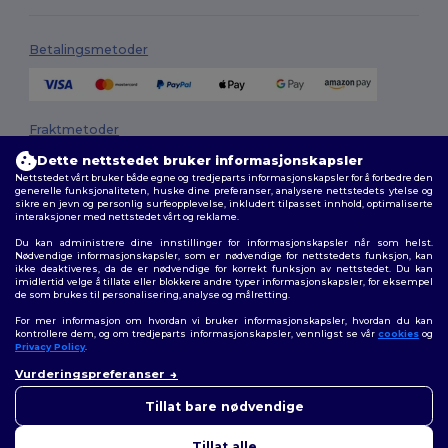
Betalingsmetoder
Fraktmetoder
Dette nettstedet bruker informasjonskapsler
Nettstedet vårt bruker både egne og tredjeparts informasjonskapsler for å forbedre den
generelle funksjonaliteten, huske dine preferanser, analysere nettstedets ytelse og
sikre en jevn og personlig surfeopplevelse, inkludert tilpasset innhold, optimaliserte
interaksjoner med nettstedet vårt og reklame.
Du kan administrere dine innstillinger for informasjonskapsler når som helst.
Nødvendige informasjonskapsler, som er nødvendige for nettstedets funksjon, kan
ikke deaktiveres, da de er nødvendige for korrekt funksjon av nettstedet. Du kan
Følg oss
imidlertid velge å tillate eller blokkere andre typer informasjonskapsler, for eksempel
de som brukes til personalisering, analyse og målretting.
For mer informasjon om hvordan vi bruker informasjonskapsler, hvordan du kan
kontrollere dem, og om tredjeparts informasjonskapsler, vennligst se vår
cookies
og
Privacy Policy
.
2026. Alle rettigheter forbeholdt
Generelle Vilkår
|
personvernerklæring
|
Retningslinjer for
Vurderingspreferanser
👋
Hei
informasjonskapsler
|
Nettstedsoversikt
Hvis du har spørsmål eller
Tillat bare nødvendige
bekymringer, kan du kontakte
oss når som helst. Chatboten
Tillat alle
vår er her for å hjelpe.