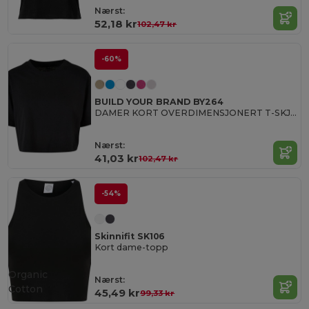
Nærst:
52,18 kr
102,47 kr
-60%
BUILD YOUR BRAND BY264
DAMER KORT OVERDIMENSJONERT T-SKJOR
Nærst:
41,03 kr
102,47 kr
-54%
Skinnifit SK106
Kort dame-topp
Organic
Nærst:
Cotton
45,49 kr
99,33 kr