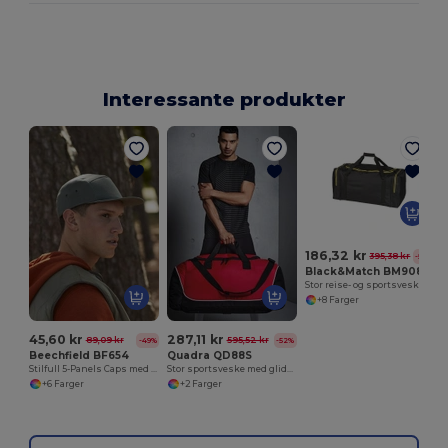
Interessante produkter
186,32 kr
395,38 kr
-53%
Black&Match BM908
Stor reise- og sportsveske
+8 Farger
45,60 kr
287,11 kr
89,09 kr
595,52 kr
-49%
-52%
Beechfield BF654
Quadra QD88S
Stilfull 5-Panels Caps med Justerbar Stropp
Stor sportsveske med glidelås
+6 Farger
+2 Farger