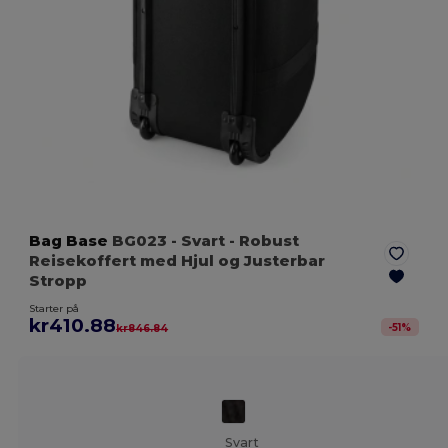
Bag Base
BG023
- Svart
- Robust
Reisekoffert med Hjul og Justerbar
Stropp
Starter på
kr410.88
-
51
%
kr846.84
Svart