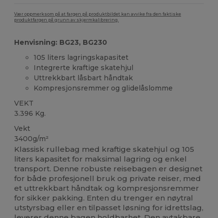
Vær oppmerksom på at fargen på produktbildet kan avvike fra den faktiske
produktfargen på grunn av skjermkalibrering.
Henvisning: BG23, BG230
105 liters lagringskapasitet
Integrerte kraftige skatehjul
Uttrekkbart låsbart håndtak
Kompresjonsremmer og glidelåslomme
VEKT
3.396 Kg.
Vekt
3400g/m²
Klassisk rullebag med kraftige skatehjul og 105
liters kapasitet for maksimal lagring og enkel
transport. Denne robuste reisebagen er designet
for både profesjonell bruk og private reiser, med
et uttrekkbart håndtak og kompresjonsremmer
for sikker pakking. Enten du trenger en nøytral
utstyrsbag eller en tilpasset løsning for idrettslag,
leverer denne bagen holdbarhet. Den avtakbare