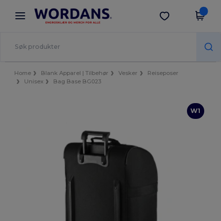
×
Wordans-app
Last ned app
Bedre priser i appen!
Home
Blank Apparel | Tilbehør
Vesker
Reiseposer
Unisex
Bag Base BG023
W1