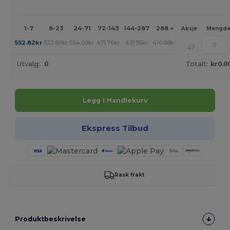
1-7
8-23
24-71
72-143
144-287
288 +
Mer
Aksje
Mengd
+
552.82
kr
522.60
kr
504.09
kr
471.76
kr
431.95
kr
410.88
kr
47
Utvalg:
0
Totalt:
kr0.0
Legg I Handlekurv
Ekspress Tilbud
Rask frakt
Produktbeskrivelse